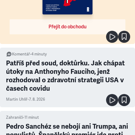
Přejít do obchodu
Komentář
•
4
minuty
Patříš před soud, doktůrku. Jak chápat
útoky na Anthonyho Fauciho, jenž
rozhodoval o zdravotní strategii USA v
časech covidu
Martin Uhlíř
•
7. 8. 2026
Zahraničí
•
11
minut
Pedro Sanchéz se nebojí ani Trumpa, ani
populistů. Španělský premiér jde proti