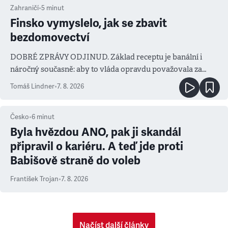
Zahraničí
•
5
minut
Finsko vymyslelo, jak se zbavit
bezdomovectví
DOBRÉ ZPRÁVY ODJINUD. Základ receptu je banální i
náročný současně: aby to vláda opravdu považovala za
prioritu
Tomáš Lindner
•
7. 8. 2026
Česko
•
6
minut
Byla hvězdou ANO, pak ji skandál
připravil o kariéru. A teď jde proti
Babišově straně do voleb
František Trojan
•
7. 8. 2026
Načíst další články