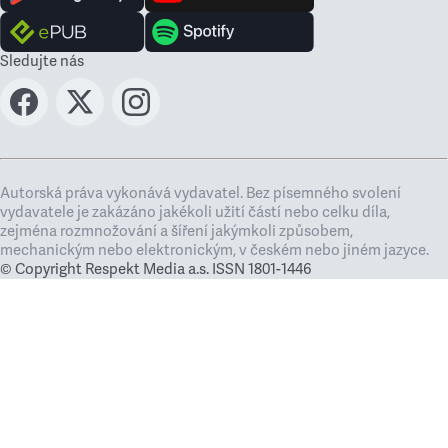
Sledujte nás
Autorská práva vykonává vydavatel. Bez písemného svolení
vydavatele je zakázáno jakékoli užití částí nebo celku díla,
zejména rozmnožování a šíření jakýmkoli způsobem,
mechanickým nebo elektronickým, v českém nebo jiném jazyce.
© Copyright Respekt Media a.s. ISSN 1801-1446