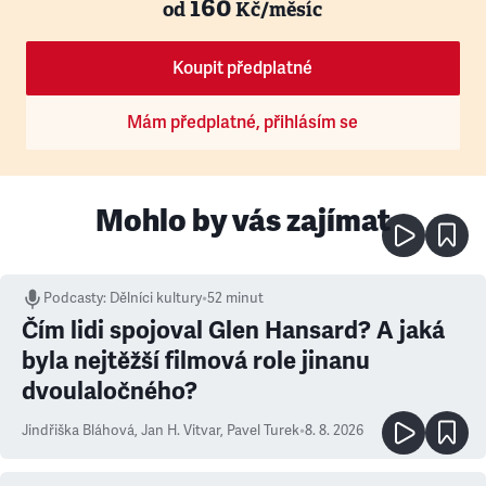
160
od
Kč/měsíc
Koupit předplatné
Mám předplatné, přihlásím se
Mohlo by vás zajímat
Podcasty
:
Dělníci kultury
•
52 minut
Čím lidi spojoval Glen Hansard? A jaká
byla nejtěžší filmová role jinanu
dvoulaločného?
Jindřiška Bláhová
,
Jan H. Vitvar
,
Pavel Turek
•
8. 8. 2026