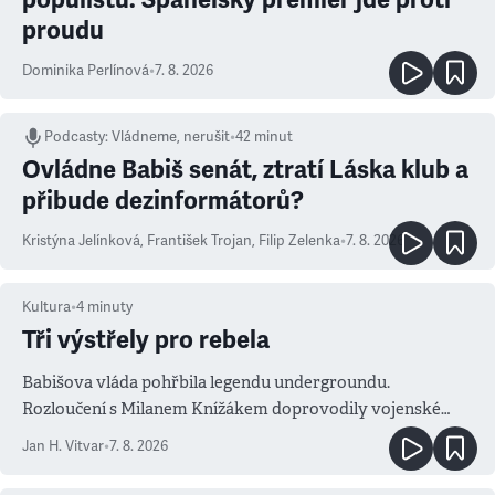
proudu
Dominika Perlínová
•
7. 8. 2026
Podcasty
:
Vládneme, nerušit
•
42 minut
Ovládne Babiš senát, ztratí Láska klub a
přibude dezinformátorů?
Kristýna Jelínková
,
František Trojan
,
Filip Zelenka
•
7. 8. 2026
Kultura
•
4
minuty
Tři výstřely pro rebela
Babišova vláda pohřbila legendu undergroundu.
Rozloučení s Milanem Knížákem doprovodily vojenské
salvy i kritika pokrokářů
Jan H. Vitvar
•
7. 8. 2026