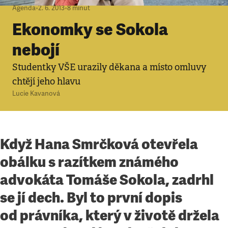
Agenda
•
2. 6. 2013
•
8
minut
Ekonomky se Sokola
nebojí
Studentky VŠE urazily děkana a místo omluvy
chtějí jeho hlavu
Lucie Kavanová
Když Hana Smrčková otevřela
obálku s razítkem známého
advokáta Tomáše Sokola, zadrhl
se jí dech. Byl to první dopis
od právníka, který v životě držela