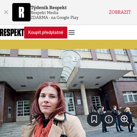
Týdeník Respekt
×
ZOBRAZIT
Respekt Media
ZDARMA - na Google Play
Koupit předplatné