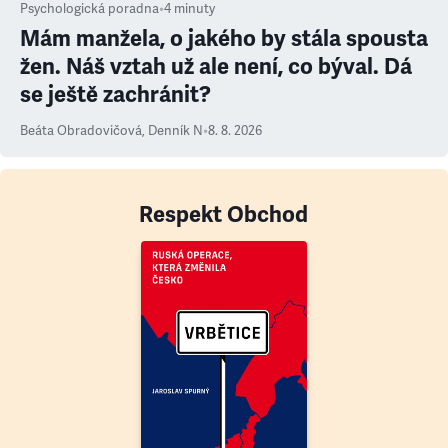
Psychologická poradna
•
4
minuty
Mám manžela, o jakého by stála spousta
žen. Náš vztah už ale není, co býval. Dá
se ještě zachránit?
Beáta Obradovičová
,
Denník N
•
8. 8. 2026
Respekt Obchod