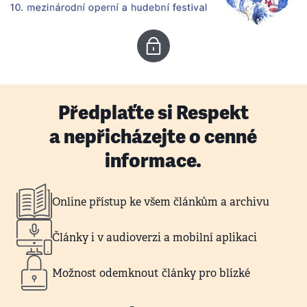
Předplaťte si Respekt
a nepřicházejte o cenné
informace.
Online přístup ke všem článkům a archivu
Články i v audioverzi a mobilní aplikaci
Možnost odemknout články pro blízké