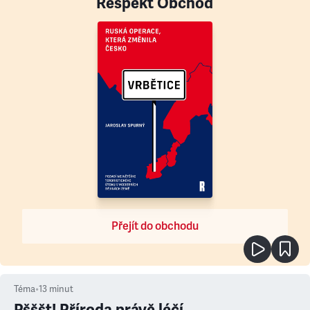
Respekt Obchod
Přejít do obchodu
Téma
•
13
minut
Pšššt! Příroda právě léčí