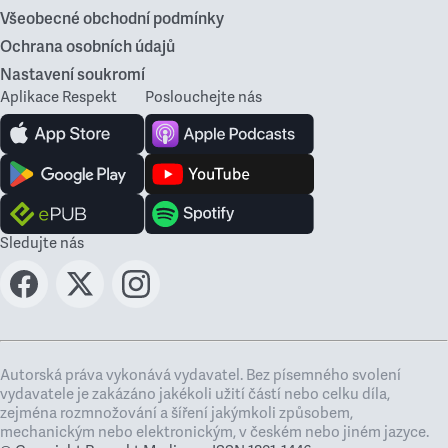
Všeobecné obchodní podmínky
Ochrana osobních údajů
Nastavení soukromí
Aplikace Respekt
Poslouchejte nás
Sledujte nás
Autorská práva vykonává vydavatel. Bez písemného svolení
vydavatele je zakázáno jakékoli užití částí nebo celku díla,
zejména rozmnožování a šíření jakýmkoli způsobem,
mechanickým nebo elektronickým, v českém nebo jiném jazyce.