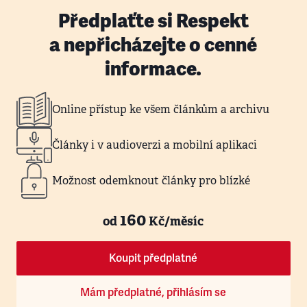
Předplaťte si Respekt
a nepřicházejte o cenné
informace.
Online přístup ke všem článkům a archivu
Články i v audioverzi a mobilní aplikaci
Možnost odemknout články pro blízké
160
od
Kč/měsíc
Koupit předplatné
Mám předplatné, přihlásím se