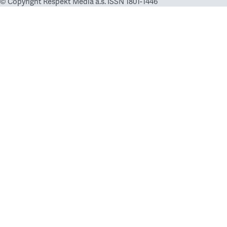
© Copyright Respekt Media a.s. ISSN 1801-1446