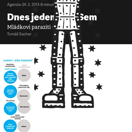
Agenda
•
24. 3. 2013
•
8
minut
Dnes jedeme BUSem
Mládkovi paraziti se zlobí
Tomáš Sacher