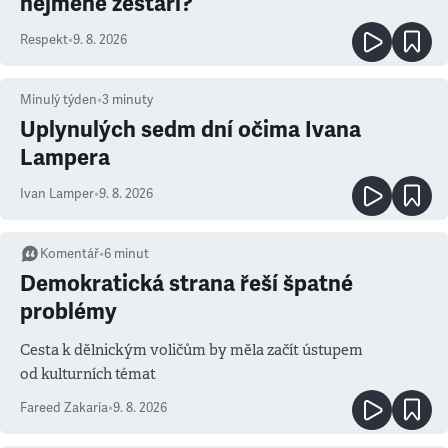
nejméně zestárl?
Respekt
•
9. 8. 2026
Minulý týden
•
3
minuty
Uplynulých sedm dní očima Ivana
Lampera
Ivan Lamper
•
9. 8. 2026
Komentář
•
6
minut
Demokratická strana řeší špatné
problémy
Cesta k dělnickým voličům by měla začít ústupem
od kulturních témat
Fareed Zakaria
•
9. 8. 2026