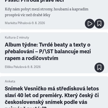
Kdy nám pobyt mezi stromy, houbami a kapradím
prospívá víc než drahé léky
Markéta Plíhalová
•
9. 8. 2026
Kultura
•
2
minuty
Album týdne: Tvrdé beaty a texty o
přebalování – P/\ST balancuje mezi
rapem a rodičovstvím
Eliška Palušová
•
9. 8. 2026
Anketa
Snímek Vesničko má středisková letos
slaví 40 let od premiéry. Který český či
československý snímek podle vás