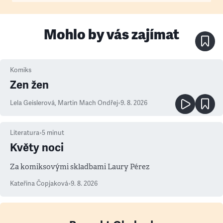
Mohlo by vás zajímat
Komiks
Zen žen
Lela Geislerová
,
Martin Mach Ondřej
•
9. 8. 2026
Literatura
•
5
minut
Květy noci
Za komiksovými skladbami Laury Pérez
Kateřina Čopjaková
•
9. 8. 2026