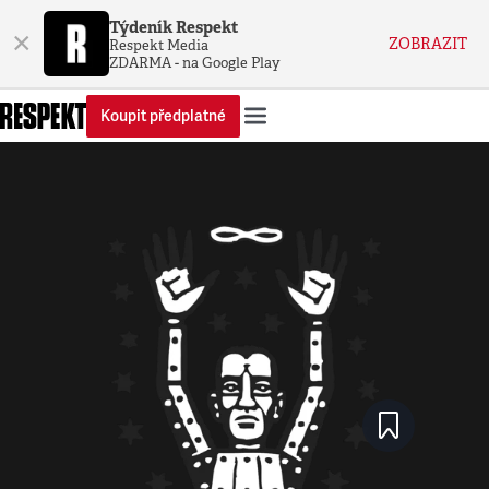
Týdeník Respekt
×
ZOBRAZIT
Respekt Media
ZDARMA - na Google Play
Koupit předplatné