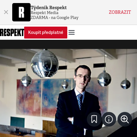
Týdeník Respekt
×
ZOBRAZIT
Respekt Media
ZDARMA - na Google Play
Koupit předplatné