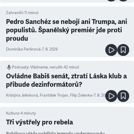
Zahraničí
•
11
minut
Pedro Sanchéz se nebojí ani Trumpa, ani
populistů. Španělský premiér jde proti
proudu
Dominika Perlínová
•
7. 8. 2026
Podcasty
:
Vládneme, nerušit
•
42 minut
Ovládne Babiš senát, ztratí Láska klub a
přibude dezinformátorů?
Kristýna Jelínková
,
František Trojan
,
Filip Zelenka
•
7. 8. 2026
Kultura
•
4
minuty
Tři výstřely pro rebela
Babišova vláda pohřbila legendu undergroundu.