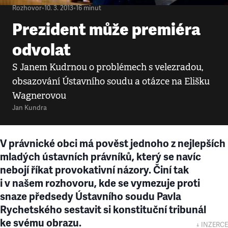
Rozhovor
•
10. 3. 2013
•
16
minut
Prezident může premiéra
odvolat
S Janem Kudrnou o problémech s velezradou,
obsazování Ústavního soudu a otázce na Elišku
Wagnerovou
Jan Kundra
V právnické obci má pověst jednoho z nejlepších
mladých ústavních právníků, který se navíc
nebojí říkat provokativní názory. Činí tak
i v našem rozhovoru, kde se vymezuje proti
snaze předsedy Ústavního soudu Pavla
Rychetského sestavit si konstituční tribunál
ke svému obrazu.
↓ INZERCE