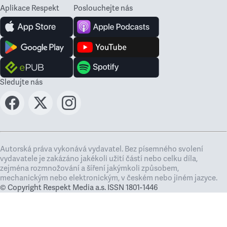
Aplikace Respekt
Poslouchejte nás
Sledujte nás
Autorská práva vykonává vydavatel. Bez písemného svolení
vydavatele je zakázáno jakékoli užití částí nebo celku díla,
zejména rozmnožování a šíření jakýmkoli způsobem,
mechanickým nebo elektronickým, v českém nebo jiném jazyce.
© Copyright Respekt Media a.s. ISSN 1801-1446