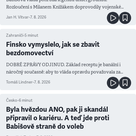
Rozloučení s Milanem Knížákem doprovodily vojenské
salvy i kritika pokrokářů
Jan H. Vitvar
•
7. 8. 2026
Zahraničí
•
5
minut
Finsko vymyslelo, jak se zbavit
bezdomovectví
DOBRÉ ZPRÁVY ODJINUD. Základ receptu je banální i
náročný současně: aby to vláda opravdu považovala za
prioritu
Tomáš Lindner
•
7. 8. 2026
Česko
•
6
minut
Byla hvězdou ANO, pak ji skandál
připravil o kariéru. A teď jde proti
Babišově straně do voleb