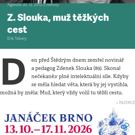
Agenda
•
30. 12. 2012
•
2
minuty
Z. Slouka, muž těžkých
cest
Erik Tabery
D
en před Štědrým dnem zemřel novinář
a pedagog Zdenek Slouka (89). Skonal
nečekaně,v plné intelektuální síle. Kdyby
se měla hledat věta, která by jej vystihla,
možná by zněla: Muž, který vždy volil tu těžší cestu.
↓ INZERCE