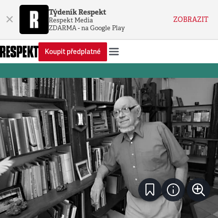
Týdeník Respekt
×
ZOBRAZIT
Respekt Media
ZDARMA - na Google Play
Koupit předplatné