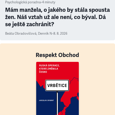
Psychologická poradna
•
4
minuty
Mám manžela, o jakého by stála spousta
žen. Náš vztah už ale není, co býval. Dá
se ještě zachránit?
Beáta Obradovičová
,
Denník N
•
8. 8. 2026
Respekt Obchod