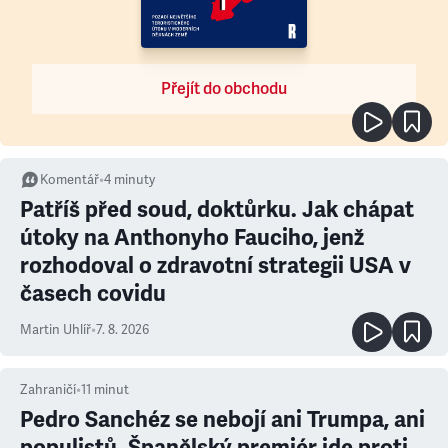
Přejít do obchodu
Komentář
•
4
minuty
Patříš před soud, doktůrku. Jak chápat
útoky na Anthonyho Fauciho, jenž
rozhodoval o zdravotní strategii USA v
časech covidu
Martin Uhlíř
•
7. 8. 2026
Zahraničí
•
11
minut
Pedro Sanchéz se nebojí ani Trumpa, ani
populistů. Španělský premiér jde proti