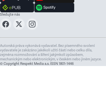
Sledujte nás
Autorská práva vykonává vydavatel. Bez písemného svolení
vydavatele je zakázáno jakékoli užití částí nebo celku díla,
zejména rozmnožování a šíření jakýmkoli způsobem,
mechanickým nebo elektronickým, v českém nebo jiném jazyce.
© Copyright Respekt Media a.s. ISSN 1801-1446