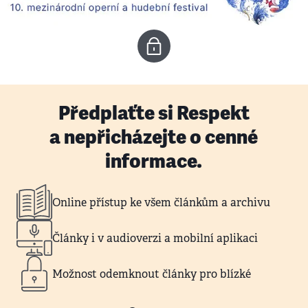
Předplaťte si Respekt
a nepřicházejte o cenné
informace.
Online přístup ke všem článkům a archivu
Články i v audioverzi a mobilní aplikaci
Možnost odemknout články pro blízké