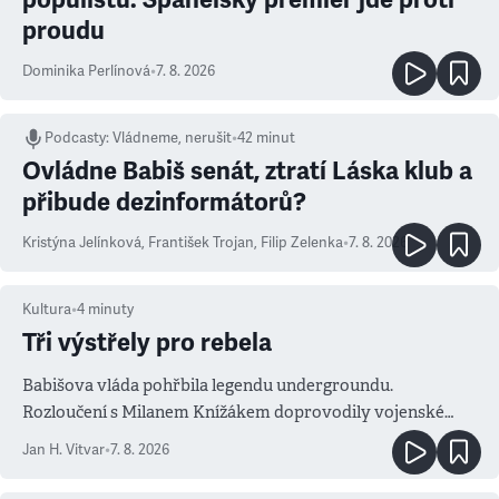
proudu
Dominika Perlínová
•
7. 8. 2026
Podcasty
:
Vládneme, nerušit
•
42 minut
Ovládne Babiš senát, ztratí Láska klub a
přibude dezinformátorů?
Kristýna Jelínková
,
František Trojan
,
Filip Zelenka
•
7. 8. 2026
Kultura
•
4
minuty
Tři výstřely pro rebela
Babišova vláda pohřbila legendu undergroundu.
Rozloučení s Milanem Knížákem doprovodily vojenské
salvy i kritika pokrokářů
Jan H. Vitvar
•
7. 8. 2026