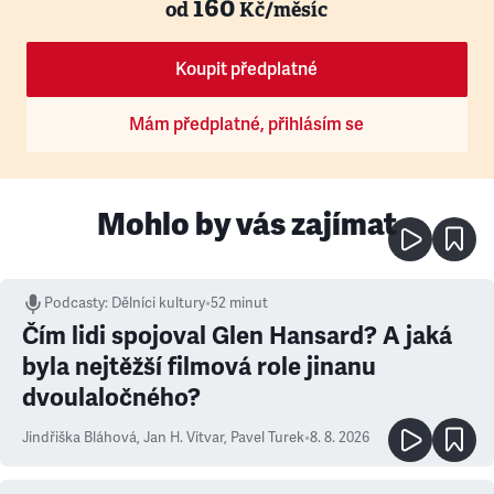
160
od
Kč/měsíc
Koupit předplatné
Mám předplatné, přihlásím se
Mohlo by vás zajímat
Podcasty
:
Dělníci kultury
•
52 minut
Čím lidi spojoval Glen Hansard? A jaká
byla nejtěžší filmová role jinanu
dvoulaločného?
Jindřiška Bláhová
,
Jan H. Vitvar
,
Pavel Turek
•
8. 8. 2026