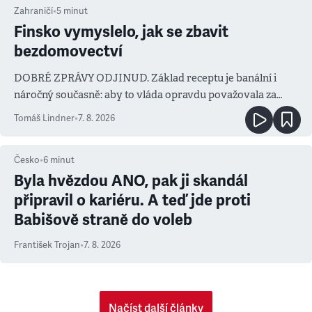
Zahraničí
•
5
minut
Finsko vymyslelo, jak se zbavit
bezdomovectví
DOBRÉ ZPRÁVY ODJINUD. Základ receptu je banální i
náročný současně: aby to vláda opravdu považovala za
prioritu
Tomáš Lindner
•
7. 8. 2026
Česko
•
6
minut
Byla hvězdou ANO, pak ji skandál
připravil o kariéru. A teď jde proti
Babišově straně do voleb
František Trojan
•
7. 8. 2026
Načíst další články