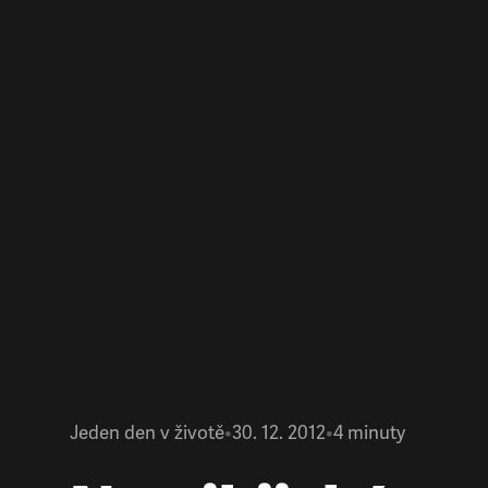
Jeden den v životě
•
30. 12. 2012
•
4
minuty