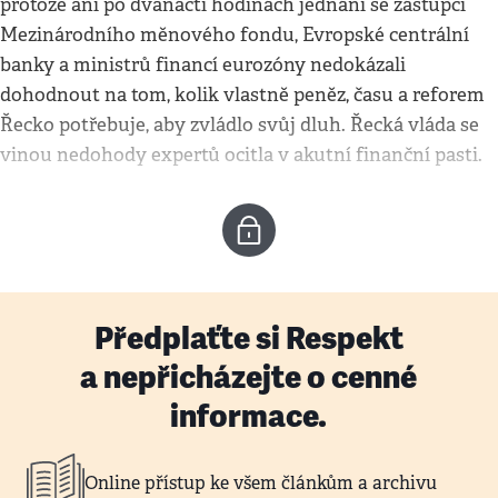
protože ani po dvanácti hodinách jednání se zástupci
Mezinárodního měnového fondu, Evropské centrální
banky a ministrů financí eurozóny nedokázali
dohodnout na tom, kolik vlastně peněz, času a reforem
Řecko potřebuje, aby zvládlo svůj dluh. Řecká vláda se
vinou nedohody expertů ocitla v akutní finanční pasti.
Předplaťte si Respekt
a nepřicházejte o cenné
informace.
Online přístup ke všem článkům a archivu