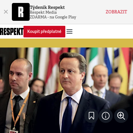
Týdeník Respekt
×
ZOBRAZIT
Respekt Media
ZDARMA - na Google Play
Koupit předplatné