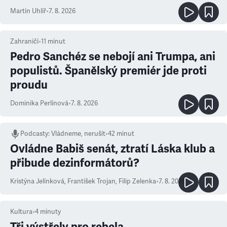
Martin Uhlíř
•
7. 8. 2026
Zahraničí
•
11
minut
Pedro Sanchéz se nebojí ani Trumpa, ani
populistů. Španělský premiér jde proti
proudu
Dominika Perlínová
•
7. 8. 2026
Podcasty
:
Vládneme, nerušit
•
42 minut
Ovládne Babiš senát, ztratí Láska klub a
přibude dezinformátorů?
Kristýna Jelínková
,
František Trojan
,
Filip Zelenka
•
7. 8. 2026
Kultura
•
4
minuty
Tři výstřely pro rebela