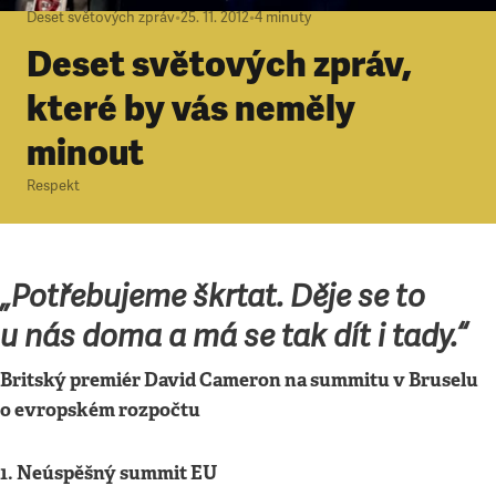
Deset světových zpráv
•
25. 11. 2012
•
4
minuty
Deset světových zpráv,
které by vás neměly
minout
Respekt
„Potřebujeme škrtat. Děje se to
u nás doma a má se tak dít i tady.“
Britský premiér David Cameron na summitu v Bruselu
o evropském rozpočtu
1. Neúspěšný summit EU