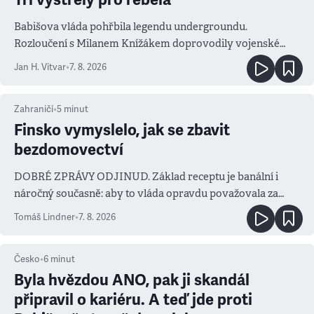
Babišova vláda pohřbila legendu undergroundu.
Rozloučení s Milanem Knížákem doprovodily vojenské
salvy i kritika pokrokářů
Jan H. Vitvar
•
7. 8. 2026
Zahraničí
•
5
minut
Finsko vymyslelo, jak se zbavit
bezdomovectví
DOBRÉ ZPRÁVY ODJINUD. Základ receptu je banální i
náročný současně: aby to vláda opravdu považovala za
prioritu
Tomáš Lindner
•
7. 8. 2026
Česko
•
6
minut
Byla hvězdou ANO, pak ji skandál
připravil o kariéru. A teď jde proti