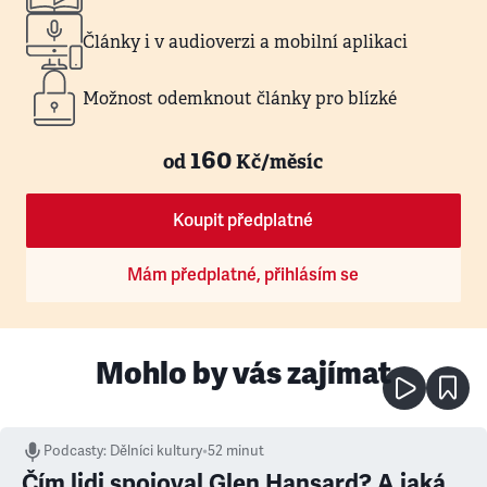
Články i v audioverzi a mobilní aplikaci
Možnost odemknout články pro blízké
160
od
Kč/měsíc
Koupit předplatné
Mám předplatné, přihlásím se
Mohlo by vás zajímat
Podcasty
:
Dělníci kultury
•
52 minut
Čím lidi spojoval Glen Hansard? A jaká