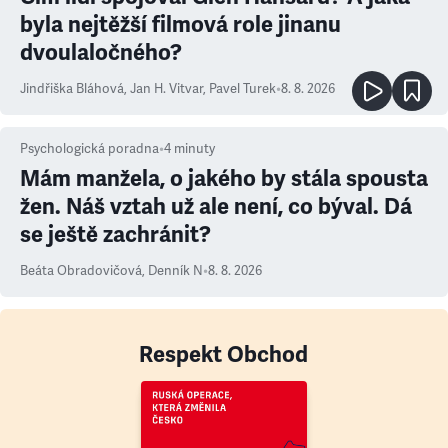
byla nejtěžší filmová role jinanu
dvoulaločného?
Jindřiška Bláhová
,
Jan H. Vitvar
,
Pavel Turek
•
8. 8. 2026
Psychologická poradna
•
4
minuty
Mám manžela, o jakého by stála spousta
žen. Náš vztah už ale není, co býval. Dá
se ještě zachránit?
Beáta Obradovičová
,
Denník N
•
8. 8. 2026
Respekt Obchod