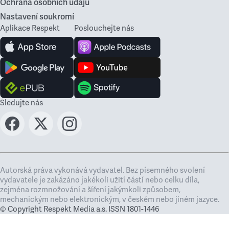
Ochrana osobních údajů
Nastavení soukromí
Aplikace Respekt
Poslouchejte nás
Sledujte nás
Autorská práva vykonává vydavatel. Bez písemného svolení
vydavatele je zakázáno jakékoli užití částí nebo celku díla,
zejména rozmnožování a šíření jakýmkoli způsobem,
mechanickým nebo elektronickým, v českém nebo jiném jazyce.
© Copyright Respekt Media a.s. ISSN 1801-1446