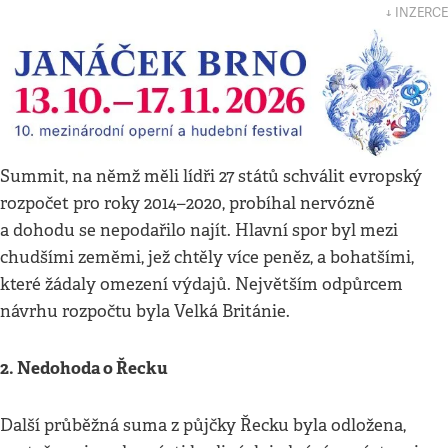
↓ INZERCE
Summit, na němž měli lídři 27 států schválit evropský
rozpočet pro roky 2014–2020, probíhal nervózně
a dohodu se nepodařilo najít. Hlavní spor byl mezi
chudšími zeměmi, jež chtěly více peněz, a bohatšími,
které žádaly omezení výdajů. Největším odpůrcem
návrhu rozpočtu byla Velká Británie.
2. Nedohoda o Řecku
Další průběžná suma z půjčky Řecku byla odložena,