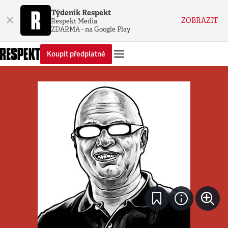
Týdeník Respekt
×
ZOBRAZIT
Respekt Media
ZDARMA - na Google Play
Koupit předplatné