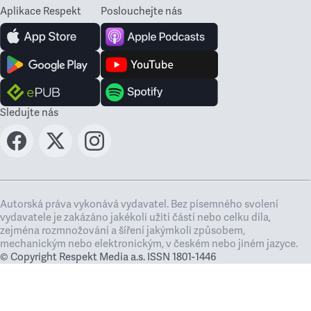
Aplikace Respekt
Poslouchejte nás
Sledujte nás
Autorská práva vykonává vydavatel. Bez písemného svolení
vydavatele je zakázáno jakékoli užití částí nebo celku díla,
zejména rozmnožování a šíření jakýmkoli způsobem,
mechanickým nebo elektronickým, v českém nebo jiném jazyce.
© Copyright Respekt Media a.s. ISSN 1801-1446