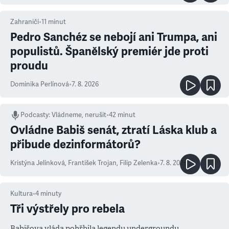
Zahraničí
•
11
minut
Pedro Sanchéz se nebojí ani Trumpa, ani
populistů. Španělský premiér jde proti
proudu
Dominika Perlínová
•
7. 8. 2026
Podcasty
:
Vládneme, nerušit
•
42 minut
Ovládne Babiš senát, ztratí Láska klub a
přibude dezinformátorů?
Kristýna Jelínková
,
František Trojan
,
Filip Zelenka
•
7. 8. 2026
Kultura
•
4
minuty
Tři výstřely pro rebela
Babišova vláda pohřbila legendu undergroundu.