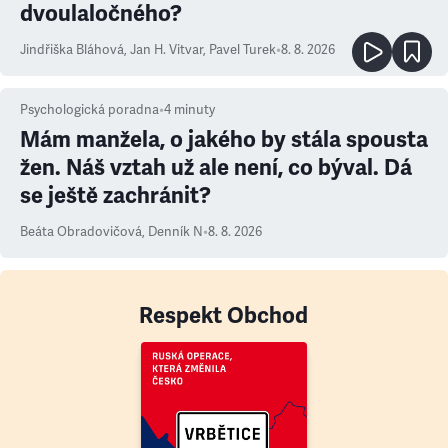
dvoulaločného?
Jindřiška Bláhová
,
Jan H. Vitvar
,
Pavel Turek
•
8. 8. 2026
Psychologická poradna
•
4
minuty
Mám manžela, o jakého by stála spousta
žen. Náš vztah už ale není, co býval. Dá
se ještě zachránit?
Beáta Obradovičová
,
Denník N
•
8. 8. 2026
Respekt Obchod