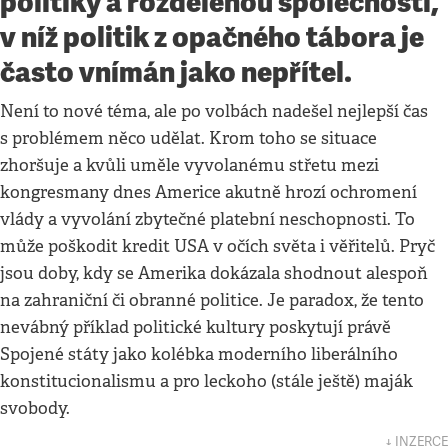
politiky a rozdělenou společností,
v níž politik z opačného tábora je
často vnímán jako nepřítel.
Není to nové téma, ale po volbách nadešel nejlepší čas
s problémem něco udělat. Krom toho se situace
zhoršuje a kvůli uměle vyvolanému střetu mezi
kongresmany dnes Americe akutně hrozí ochromení
vlády a vyvolání zbytečné platební neschopnosti. To
může poškodit kredit USA v očích světa i věřitelů. Pryč
jsou doby, kdy se Amerika dokázala shodnout alespoň
na zahraniční či obranné politice. Je paradox, že tento
nevábný příklad politické kultury poskytují právě
Spojené státy jako kolébka moderního liberálního
konstitucionalismu a pro leckoho (stále ještě) maják
svobody.
↓ INZERCE