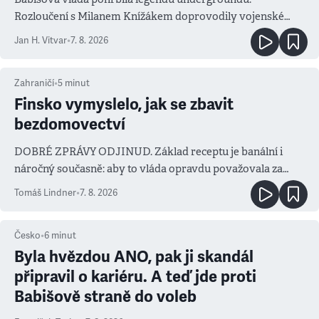
Rozloučení s Milanem Knížákem doprovodily vojenské
salvy i kritika pokrokářů
Jan H. Vitvar
•
7. 8. 2026
Zahraničí
•
5
minut
Finsko vymyslelo, jak se zbavit
bezdomovectví
DOBRÉ ZPRÁVY ODJINUD. Základ receptu je banální i
náročný současně: aby to vláda opravdu považovala za
prioritu
Tomáš Lindner
•
7. 8. 2026
Česko
•
6
minut
Byla hvězdou ANO, pak ji skandál
připravil o kariéru. A teď jde proti
Babišově straně do voleb