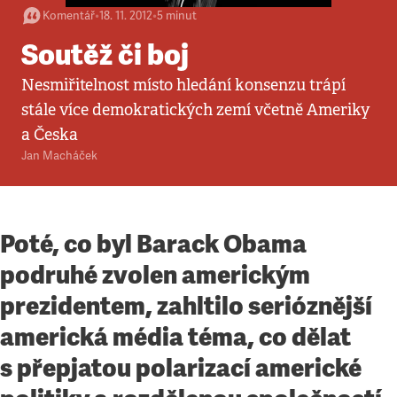
Komentář
•
18. 11. 2012
•
5
minut
Soutěž či boj
Nesmiřitelnost místo hledání konsenzu trápí
stále více demokratických zemí včetně Ameriky
a Česka
Jan Macháček
Poté, co byl Barack Obama
podruhé zvolen americkým
prezidentem, zahltilo serióznější
americká média téma, co dělat
s přepjatou polarizací americké