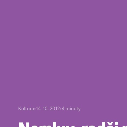
Kultura
•
14. 10. 2012
•
4
minuty