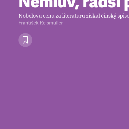
Nemluv, radši 
Nobelovu cenu za literaturu získal čínský spis
František Reismüller