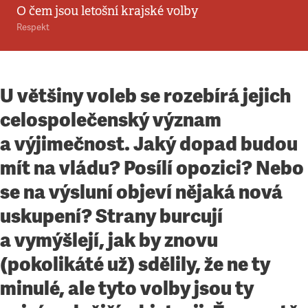
O čem jsou letošní krajské volby
Respekt
U většiny voleb se rozebírá jejich
celospolečenský význam
a výjimečnost. Jaký dopad budou
mít na vládu? Posílí opozici? Nebo
se na výsluní objeví nějaká nová
uskupení? Strany burcují
a vymýšlejí, jak by znovu
(pokolikáté už) sdělily, že ne ty
minulé, ale tyto volby jsou ty