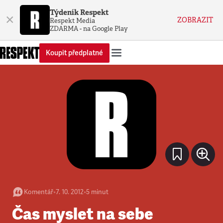
Týdeník Respekt
×
ZOBRAZIT
Respekt Media
ZDARMA - na Google Play
Koupit předplatné
Komentář
•
7. 10. 2012
•
5
minut
Čas myslet na sebe