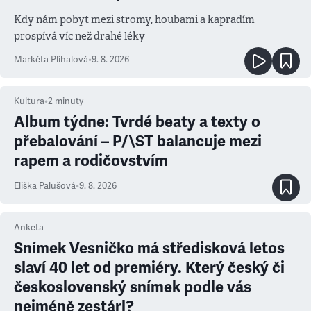
Kdy nám pobyt mezi stromy, houbami a kapradím
prospívá víc než drahé léky
Markéta Plíhalová
•
9. 8. 2026
Kultura
•
2
minuty
Album týdne: Tvrdé beaty a texty o
přebalování – P/\ST balancuje mezi
rapem a rodičovstvím
Eliška Palušová
•
9. 8. 2026
Anketa
Snímek Vesničko má středisková letos
slaví 40 let od premiéry. Který český či
československý snímek podle vás
nejméně zestárl?