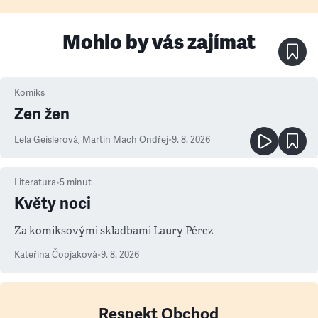
Mohlo by vás zajímat
Komiks
Zen žen
Lela Geislerová
,
Martin Mach Ondřej
•
9. 8. 2026
Literatura
•
5
minut
Květy noci
Za komiksovými skladbami Laury Pérez
Kateřina Čopjaková
•
9. 8. 2026
Respekt Obchod