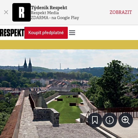
Týdeník Respekt
×
ZOBRAZIT
Respekt Media
ZDARMA - na Google Play
Koupit předplatné