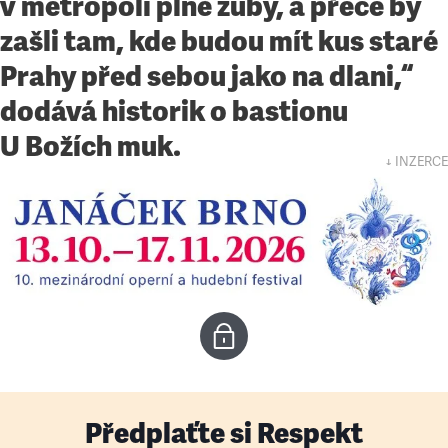
v metropoli plné zuby, a přece by
zašli tam, kde budou mít kus staré
Prahy před sebou jako na dlani,“
dodává historik o bastionu
U Božích muk.
↓ INZERCE
Předplaťte si Respekt