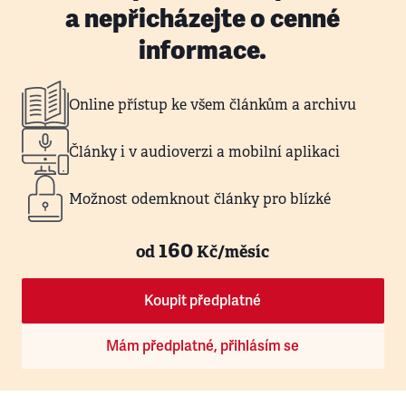
a nepřicházejte o cenné
informace.
Online přístup ke všem článkům a archivu
Články i v audioverzi a mobilní aplikaci
Možnost odemknout články pro blízké
160
od
Kč/měsíc
Koupit předplatné
Mám předplatné, přihlásím se