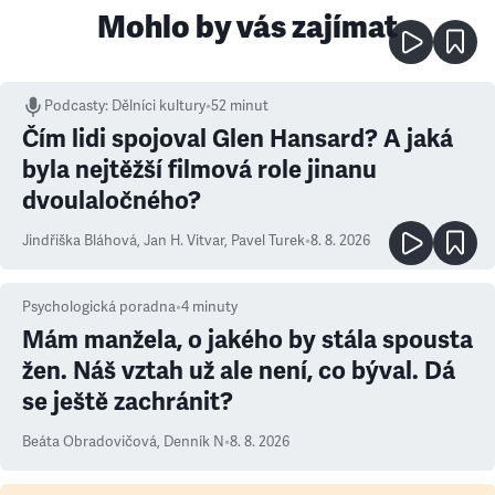
Mohlo by vás zajímat
Podcasty
:
Dělníci kultury
•
52 minut
Čím lidi spojoval Glen Hansard? A jaká
byla nejtěžší filmová role jinanu
dvoulaločného?
Jindřiška Bláhová
,
Jan H. Vitvar
,
Pavel Turek
•
8. 8. 2026
Psychologická poradna
•
4
minuty
Mám manžela, o jakého by stála spousta
žen. Náš vztah už ale není, co býval. Dá
se ještě zachránit?
Beáta Obradovičová
,
Denník N
•
8. 8. 2026