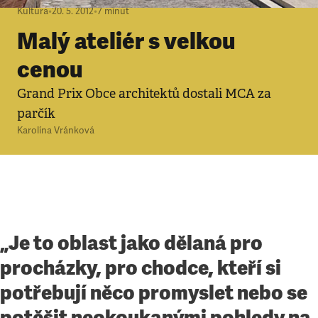
Kultura
•
20. 5. 2012
•
7
minut
Malý ateliér s velkou
cenou
Grand Prix Obce architektů dostali MCA za
parčík
Karolína Vránková
„Je to oblast jako dělaná pro
procházky, pro chodce, kteří si
potřebují něco promyslet nebo se
potěšit neokoukanými pohledy na