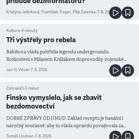
přibude dezinformátorů?
Kristýna Jelínková
,
František Trojan
,
Filip Zelenka
•
7. 8. 2026
Kultura
•
4
minuty
Tři výstřely pro rebela
Babišova vláda pohřbila legendu undergroundu.
Rozloučení s Milanem Knížákem doprovodily vojenské
salvy i kritika pokrokářů
Jan H. Vitvar
•
7. 8. 2026
Zahraničí
•
5
minut
Finsko vymyslelo, jak se zbavit
bezdomovectví
DOBRÉ ZPRÁVY ODJINUD. Základ receptu je banální i
náročný současně: aby to vláda opravdu považovala za
prioritu
Tomáš Lindner
•
7. 8. 2026