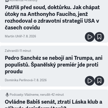
Komentář
•
4
minuty
Patříš před soud, doktůrku. Jak chápat
útoky na Anthonyho Fauciho, jenž
rozhodoval o zdravotní strategii USA v
časech covidu
Martin Uhlíř
•
7. 8. 2026
Zahraničí
•
11
minut
Pedro Sanchéz se nebojí ani Trumpa, ani
populistů. Španělský premiér jde proti
proudu
Dominika Perlínová
•
7. 8. 2026
Podcasty
:
Vládneme, nerušit
•
42 minut
Ovládne Babiš senát, ztratí Láska klub a