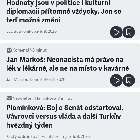
Hodnoty jsou v politice i kulturní
diplomacii přítomné vždycky. Jen se
teď možná změní
Eva Soukeníková
•
6. 8. 2026
Komentář
•
8
minut
Ján Markoš: Neonacista má právo na
lék v lékárně, ale ne na místo v kavárně
Ján Markoš
,
Denník N
•
6. 8. 2026
Newsletter
:
Plamínková
•
7
minut
Plamínková: Boj o Senát odstartoval,
Vávrovci versus vláda a další Turkův
hvězdný týden
Kristýna Jelínková
,
František Trojan
•
6. 8. 2026