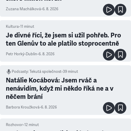
Zuzana Machálková
•
6. 8. 2026
Kultura
•
11
minut
Je divné říci, že jsem si užil pohřeb. Pro
ten Glenův to ale platilo stoprocentně
Petr Horký
•
Dublin
•
6. 8. 2026
Podcasty
:
Tekutá společnost
•
39 minut
Natálie Kocábová: Jsem rváč a
nenávidím, když mi někdo říká ne a v
něčem brání
Barbora Kroužková
•
6. 8. 2026
Rozhovor
•
12
minut