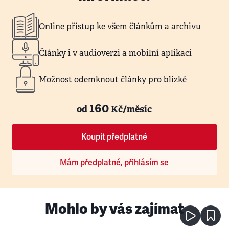
Online přístup ke všem článkům a archivu
Články i v audioverzi a mobilní aplikaci
Možnost odemknout články pro blízké
160
od
Kč/měsíc
Koupit předplatné
Mám předplatné, přihlásím se
Mohlo by vás zajímat