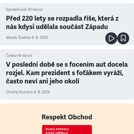
Společnost
•
10
minut
Před 220 lety se rozpadla říše, která z
nás kdysi udělala součást Západu
Marek Švehla
•
6. 8. 2026
Česko
•
8
minut
V poslední době se s focením aut docela
rozjel. Kam prezident s foťákem vyráží,
často neví ani jeho okolí
Ondřej Kundra
•
6. 8. 2026
Respekt Obchod