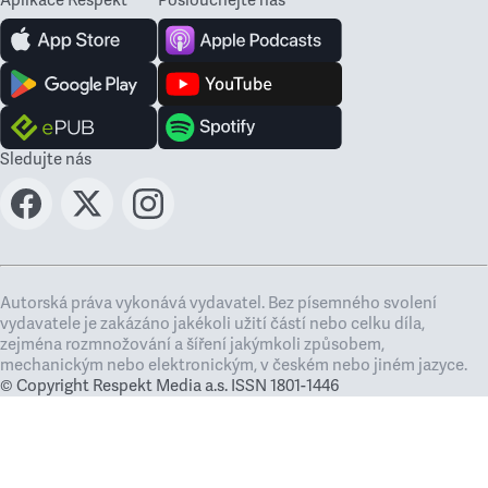
Aplikace Respekt
Poslouchejte nás
Sledujte nás
Autorská práva vykonává vydavatel. Bez písemného svolení
vydavatele je zakázáno jakékoli užití částí nebo celku díla,
zejména rozmnožování a šíření jakýmkoli způsobem,
mechanickým nebo elektronickým, v českém nebo jiném jazyce.
© Copyright Respekt Media a.s. ISSN 1801-1446