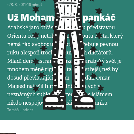
•
28. 8. 2011
•
16
minut
Už Mohamed byl pankáč
Arabské jaro otřáslo rozšířenou představou
Orientu coby netolerantního koutu světa, který
nemá rád svobodu, a proto potřebuje pevnou
ruku alespoň trochu rozumných diktátorů.
Mladí demonstranti ukázali, že arabský svět je
mnohem méně rigidní a také pestřejší, než byl
dosud převládající dojem. Kanaďan Omar
Majeed natočil film o jedné z malých a
neznámých subkultur, kterou by s islámem
nikdo nespojoval – o muslimském punku.
Tomáš Lindner