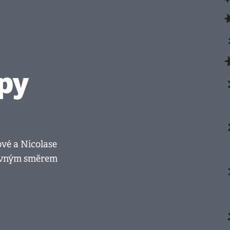
py
ové a Nicolase
právným směrem