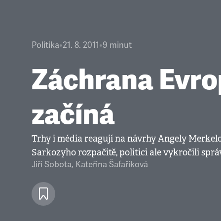
Politika
•
21. 8. 2011
•
9
minut
Záchrana Evro
začíná
Trhy i média reagují na návrhy Angely Merkel
Sarkozyho rozpačitě, politici ale vykročili s
Jiří Sobota
,
Kateřina Šafaříková