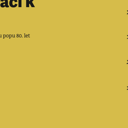
ací k
 popu 80. let