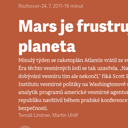
Rozhovor
•
24. 7. 2011
•
19
minut
Mars je frustru
planeta
Minulý týden se raketoplán Atlantis vrátil ze s
Éra těchto vesmírných lodí se tak uzavřela. „N
dobývání vesmíru tím ale nekončí,“ říká Scott P
Institutu vesmírné politiky na Washingtonově 
analytik programů americké vesmírné agentu
republiku navštívil během pražské konference 
bezpečnosti.
Tomáš Lindner
,
Martin Uhlíř