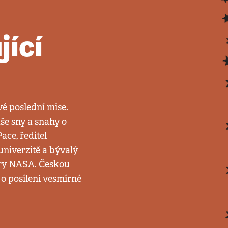
jící
vé poslední mise.
aše sny a snahy o
ace, ředitel
univerzitě a bývalý
ry NASA. Českou
o posílení vesmírné