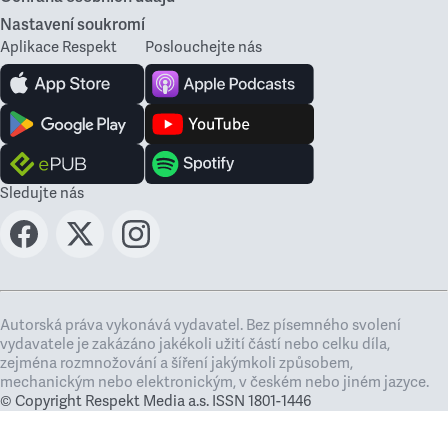
Nastavení soukromí
Aplikace Respekt
Poslouchejte nás
Sledujte nás
Autorská práva vykonává vydavatel. Bez písemného svolení
vydavatele je zakázáno jakékoli užití částí nebo celku díla,
zejména rozmnožování a šíření jakýmkoli způsobem,
mechanickým nebo elektronickým, v českém nebo jiném jazyce.
© Copyright Respekt Media a.s. ISSN 1801-1446