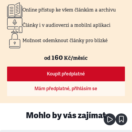
Online přístup ke všem článkům a archivu
Články i v audioverzi a mobilní aplikaci
Možnost odemknout články pro blízké
160
od
Kč/měsíc
Koupit předplatné
Mám předplatné, přihlásím se
Mohlo by vás zajímat