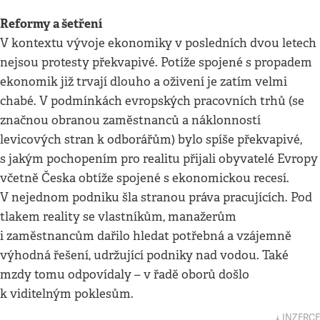
Reformy a šetření
V kontextu vývoje ekonomiky v posledních dvou letech
nejsou protesty překvapivé. Potíže spojené s propadem
ekonomik již trvají dlouho a oživení je zatím velmi
chabé. V podmínkách evropských pracovních trhů (se
značnou obranou zaměstnanců a náklonností
levicových stran k odborářům) bylo spíše překvapivé,
s jakým pochopením pro realitu přijali obyvatelé Evropy
včetně Česka obtíže spojené s ekonomickou recesí.
V nejednom podniku šla stranou práva pracujících. Pod
tlakem reality se vlastníkům, manažerům
i zaměstnancům dařilo hledat potřebná a vzájemně
výhodná řešení, udržující podniky nad vodou. Také
mzdy tomu odpovídaly – v řadě oborů došlo
k viditelným poklesům.
↓ INZERCE