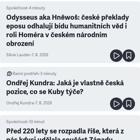
Společnost
•
4
minuty
Odysseus aka Hněwoš: české překlady
eposu odhalují bídu humanitních věd i
roli Homéra v českém národním
obrození
Silvie Lauder
•
7. 8. 2026
Ranní postřeh
•
3
minuty
Ondřej Kundra: Jaká je vlastně česká
pozice, co se Kuby týče?
Ondřej Kundra
•
7. 8. 2026
Společnost
•
10
minut
Před 220 lety se rozpadla říše, která z
nás kdysi udělala součást Západu