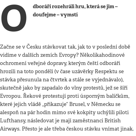
O
dboráři rozehráli hru, která se jim –
doufejme – vymstí
Začne se v Česku stávkovat tak, jak to v poslední době
vidíme v dalších zemích Evropy? Několikahodinové
ochromení veřejné dopravy, kterým čeští odboráři
hrozili na toto pondělí (v čase uzávěrky Respektu se
stávka přesunula na čtvrtek a stále se vyjednávalo),
skutečně jako by zapadalo do vlny protestů, jež se šíří
Evropou. Řekové protestují proti úsporným balíčkům,
které jejich vládě „přikazuje“ Brusel, v Německu se
alespoň na pár hodin mimo své kokpity uchýlili piloti
Lufthansy, následovat je mají zaměstnanci British
Airways. Přesto je ale třeba českou stávku vnímat jinak.