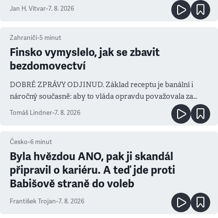
salvy i kritika pokrokářů
Jan H. Vitvar
•
7. 8. 2026
Zahraničí
•
5
minut
Finsko vymyslelo, jak se zbavit
bezdomovectví
DOBRÉ ZPRÁVY ODJINUD. Základ receptu je banální i
náročný současně: aby to vláda opravdu považovala za
prioritu
Tomáš Lindner
•
7. 8. 2026
Česko
•
6
minut
Byla hvězdou ANO, pak ji skandál
připravil o kariéru. A teď jde proti
Babišově straně do voleb
František Trojan
•
7. 8. 2026