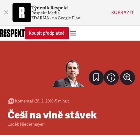
Týdeník Respekt
×
ZOBRAZIT
Respekt Media
ZDARMA - na Google Play
Koupit předplatné
Komentář
•
28. 2. 2010
•
5
minut
Češi na vlně stávek
Luděk Niedermayer