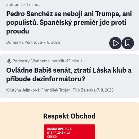
Zahraničí
•
11
minut
Pedro Sanchéz se nebojí ani Trumpa, ani
populistů. Španělský premiér jde proti
proudu
Dominika Perlínová
•
7. 8. 2026
Podcasty
:
Vládneme, nerušit
•
42 minut
Ovládne Babiš senát, ztratí Láska klub a
přibude dezinformátorů?
Kristýna Jelínková
,
František Trojan
,
Filip Zelenka
•
7. 8. 2026
Respekt Obchod