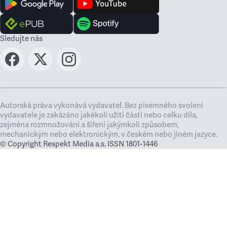
Sledujte nás
Autorská práva vykonává vydavatel. Bez písemného svolení
vydavatele je zakázáno jakékoli užití částí nebo celku díla,
zejména rozmnožování a šíření jakýmkoli způsobem,
mechanickým nebo elektronickým, v českém nebo jiném jazyce.
© Copyright Respekt Media a.s. ISSN 1801-1446