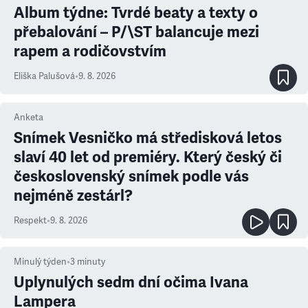
Album týdne: Tvrdé beaty a texty o
přebalování – P/\ST balancuje mezi
rapem a rodičovstvím
Eliška Palušová
•
9. 8. 2026
Anketa
Snímek Vesničko má středisková letos
slaví 40 let od premiéry. Který český či
československý snímek podle vás
nejméně zestárl?
Respekt
•
9. 8. 2026
Minulý týden
•
3
minuty
Uplynulých sedm dní očima Ivana
Lampera