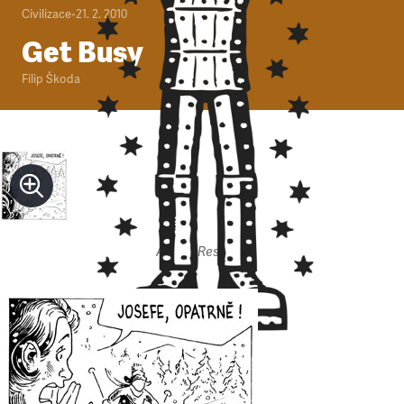
Civilizace
•
21. 2. 2010
Get Busy
Filip Škoda
Autor: Respekt