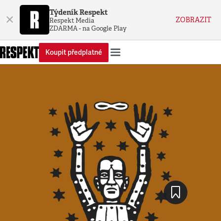
Týdeník Respekt
×
ZOBRAZIT
Respekt Media
ZDARMA - na Google Play
Koupit předplatné