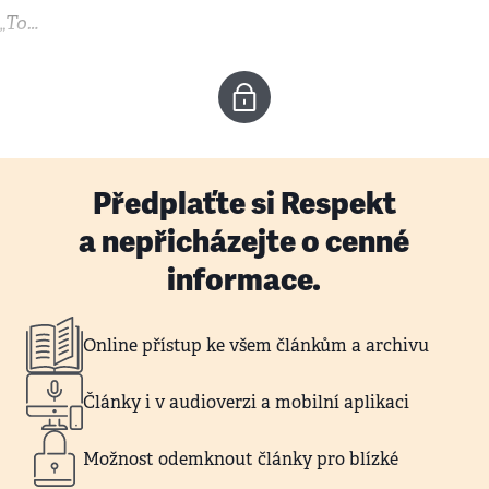
„To…
Předplaťte si Respekt
a nepřicházejte o cenné
informace.
Online přístup ke všem článkům a archivu
Články i v audioverzi a mobilní aplikaci
Možnost odemknout články pro blízké