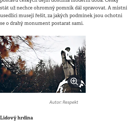
postavu českých dějin dostihla moderní doba. Český
stát už nechce ohromný pomník dál spravovat. A místní
usedlíci musejí řešit, za jakých podmínek jsou ochotni
se o drahý monument postarat sami.
Autor: Respekt
Lidový hrdina