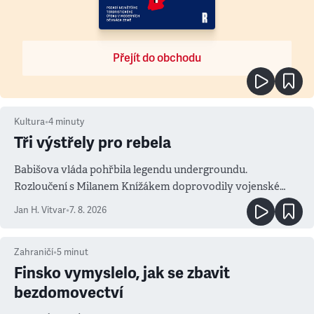
Přejít do obchodu
Kultura
•
4
minuty
Tři výstřely pro rebela
Babišova vláda pohřbila legendu undergroundu.
Rozloučení s Milanem Knížákem doprovodily vojenské
salvy i kritika pokrokářů
Jan H. Vitvar
•
7. 8. 2026
Zahraničí
•
5
minut
Finsko vymyslelo, jak se zbavit
bezdomovectví