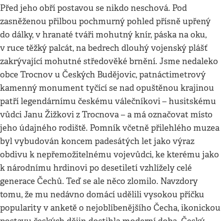
Před jeho obří postavou se nikdo neschová. Pod
zasněženou přilbou pochmurný pohled přísně upřený
do dálky, v hranaté tváři mohutný knír, páska na oku,
v ruce těžký palcát, na bedrech dlouhý vojenský plášť
zakrývající mohutné středověké brnění. Jsme nedaleko
obce Trocnov u Českých Budějovic, patnáctimetrový
kamenný monument tyčící se nad opuštěnou krajinou
patří legendárnímu českému válečníkovi – husitskému
vůdci Janu Žižkovi z Trocnova – a má označovat místo
jeho údajného rodiště. Pomník včetně přilehlého muzea
byl vybudován koncem padesátých let jako výraz
obdivu k nepřemožitelnému vojevůdci, ke kterému jako
k národnímu hrdinovi po desetiletí vzhlížely celé
generace Čechů. Teď se ale něco zlomilo. Navzdory
tomu, že mu nedávno domácí udělili vysokou příčku
popularity v anketě o nejoblíbenějšího Čecha, ikonickou