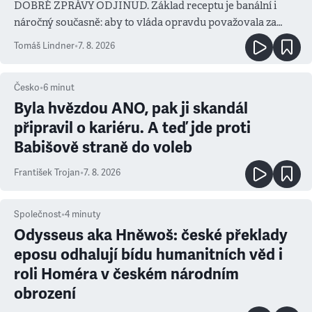
DOBRÉ ZPRÁVY ODJINUD. Základ receptu je banální i
náročný současně: aby to vláda opravdu považovala za
prioritu
Tomáš Lindner
•
7. 8. 2026
Česko
•
6
minut
Byla hvězdou ANO, pak ji skandál
připravil o kariéru. A teď jde proti
Babišově straně do voleb
František Trojan
•
7. 8. 2026
Společnost
•
4
minuty
Odysseus aka Hněwoš: české překlady
eposu odhalují bídu humanitních věd i
roli Homéra v českém národním
obrození