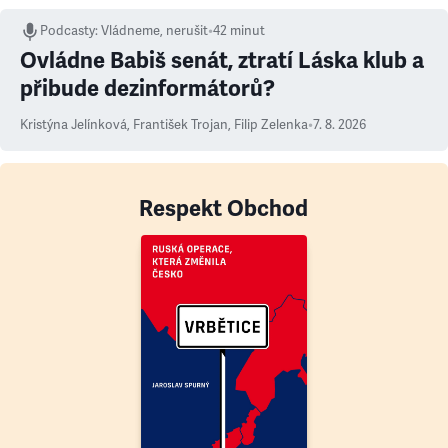
Podcasty
:
Vládneme, nerušit
•
42 minut
Ovládne Babiš senát, ztratí Láska klub a
přibude dezinformátorů?
Kristýna Jelínková
,
František Trojan
,
Filip Zelenka
•
7. 8. 2026
Respekt Obchod