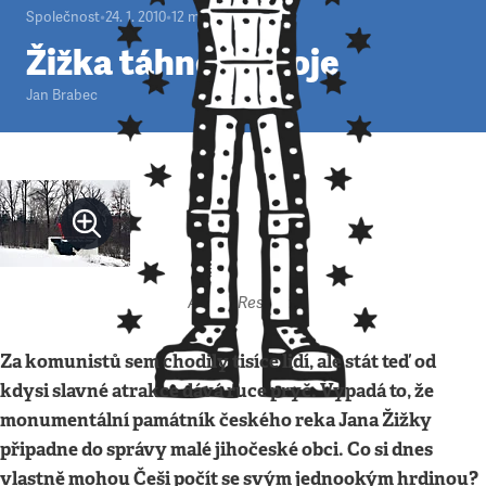
Společnost
•
24. 1. 2010
•
12
minut
Žižka táhne do boje
Jan Brabec
Autor: Respekt
Za komunistů sem chodily tisíce lidí, ale stát teď od
kdysi slavné atrakce dává ruce pryč. Vypadá to, že
monumentální památník českého reka Jana Žižky
připadne do správy malé jihočeské obci. Co si dnes
vlastně mohou Češi počít se svým jednookým hrdinou?