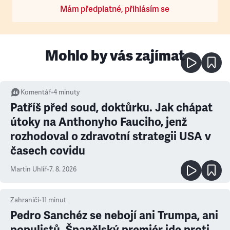
Mám předplatné, přihlásím se
Mohlo by vás zajímat
Komentář
•
4
minuty
Patříš před soud, doktůrku. Jak chápat
útoky na Anthonyho Fauciho, jenž
rozhodoval o zdravotní strategii USA v
časech covidu
Martin Uhlíř
•
7. 8. 2026
Zahraničí
•
11
minut
Pedro Sanchéz se nebojí ani Trumpa, ani
populistů. Španělský premiér jde proti