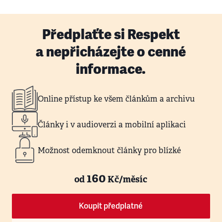
Předplaťte si Respekt
a nepřicházejte o cenné
informace.
Online přístup ke všem článkům a archivu
Články i v audioverzi a mobilní aplikaci
Možnost odemknout články pro blízké
160
od
Kč/měsíc
Koupit předplatné