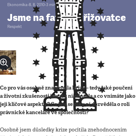
Ekonomika
•
8. 8. 2010
•
3
minuty
Jsme na fatální křižovatce
Respekt
Co pro vás osobně znamenala krize – tedy jaké poučení
a životní zkušenosti jste si z ní odnesla a co vnímáte jako
její klíčové aspekty? Co jste se díky ní dozvěděla o roli
právnické kanceláře ve společnosti?
Osobně jsem důsledky krize pocítila znehodnocením