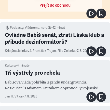
Přejít do obchodu
Podcasty
:
Vládneme, nerušit
•
42 minut
Ovládne Babiš senát, ztratí Láska klub a
přibude dezinformátorů?
Kristýna Jelínková
,
František Trojan
,
Filip Zelenka
•
7. 8. 2026
Kultura
•
4
minuty
Tři výstřely pro rebela
Babišova vláda pohřbila legendu undergroundu.
Rozloučení s Milanem Knížákem doprovodily vojenské
salvy i kritika pokrokářů
Jan H. Vitvar
•
7. 8. 2026