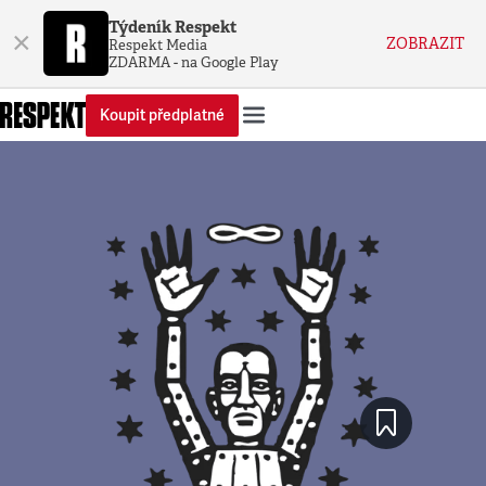
Týdeník Respekt
×
ZOBRAZIT
Respekt Media
ZDARMA - na Google Play
Koupit předplatné