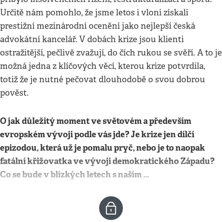
Určitě nám pomohlo, že jsme letos i vloni získali
prestižní mezinárodní ocenění jako nejlepší česká
advokátní kancelář. V dobách krize jsou klienti
ostražitější, pečlivě zvažují, do čích rukou se svěří. A to je
možná jedna z klíčových věcí, kterou krize potvrdila,
totiž že je nutné pečovat dlouhodobě o svou dobrou
pověst.
O jak důležitý moment ve světovém a především
evropském vývoji podle vás jde? Je krize jen dílčí
epizodou, která už je pomalu pryč, nebo je to naopak
fatální křižovatka ve vývoji demokratického Západu?
Co se bude v blízkých letech s naším …