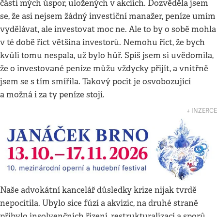
části mých úspor, uložených v akciích. Dozvěděla jsem
se, že asi nejsem žádný investiční manažer, peníze umím
vydělávat, ale investovat moc ne. Ale to by o sobě mohla
v té době říct většina investorů. Nemohu říct, že bych
kvůli tomu nespala, už bylo hůř. Spíš jsem si uvědomila,
že o investované peníze můžu vždycky přijít, a vnitřně
jsem se s tím smířila. Takový pocit je osvobozující
a možná i za ty peníze stojí.
↓ INZERCE
Naše advokátní kancelář důsledky krize nijak tvrdě
nepocítila. Ubylo sice fúzí a akvizic, na druhé straně
přibylo insolvenčních řízení, restrukturalizací a sporů.