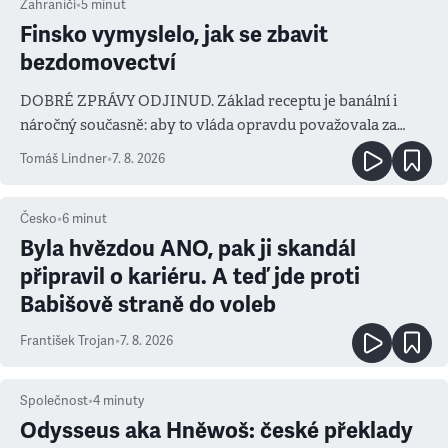
Zahraničí
•
5
minut
Finsko vymyslelo, jak se zbavit
bezdomovectví
DOBRÉ ZPRÁVY ODJINUD. Základ receptu je banální i
náročný současně: aby to vláda opravdu považovala za
prioritu
Tomáš Lindner
•
7. 8. 2026
Česko
•
6
minut
Byla hvězdou ANO, pak ji skandál
připravil o kariéru. A teď jde proti
Babišově straně do voleb
František Trojan
•
7. 8. 2026
Společnost
•
4
minuty
Odysseus aka Hněwoš: české překlady