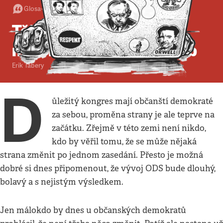
Glosa
•
20. 6. 2010
•
2
minuty
Těžký začátek
nečekaného vítěze voleb
Erik Tabery
D
ůležitý kongres mají občanští demokraté
za sebou, proměna strany je ale teprve na
začátku. Zřejmě v této zemi není nikdo,
kdo by věřil tomu, že se může nějaká
strana změnit po jednom zasedání. Přesto je možná
dobré si dnes připomenout, že vývoj ODS bude dlouhý,
bolavý a s nejistým výsledkem.
Jen málokdo by dnes u občanských demokratů