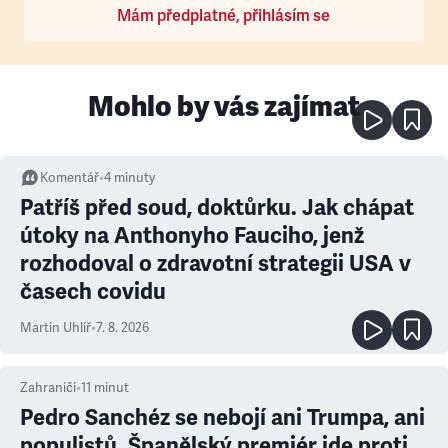
Mám předplatné, přihlásím se
Mohlo by vás zajímat
Komentář
•
4
minuty
Patříš před soud, doktůrku. Jak chápat
útoky na Anthonyho Fauciho, jenž
rozhodoval o zdravotní strategii USA v
časech covidu
Martin Uhlíř
•
7. 8. 2026
Zahraničí
•
11
minut
Pedro Sanchéz se nebojí ani Trumpa, ani
populistů. Španělský premiér jde proti