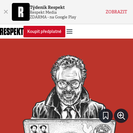
Týdeník Respekt
×
ZOBRAZIT
Respekt Media
ZDARMA - na Google Play
Koupit předplatné