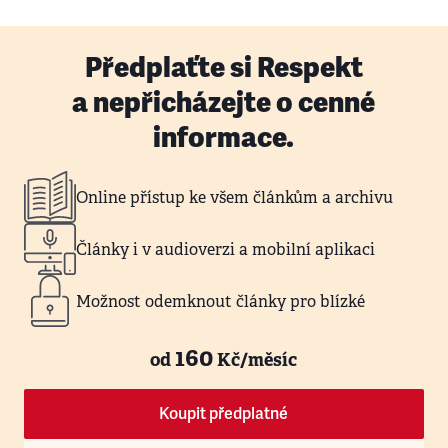
Předplaťte si Respekt
a nepřicházejte o cenné
informace.
Online přístup ke všem článkům a archivu
Články i v audioverzi a mobilní aplikaci
Možnost odemknout články pro blízké
160
od
Kč/měsíc
Koupit předplatné