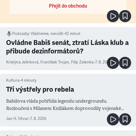
Přejít do obchodu
Podcasty
:
Vládneme, nerušit
•
42 minut
Ovládne Babiš senát, ztratí Láska klub a
přibude dezinformátorů?
Kristýna Jelínková
,
František Trojan
,
Filip Zelenka
•
7. 8. 2026
Kultura
•
4
minuty
Tři výstřely pro rebela
Babišova vláda pohřbila legendu undergroundu.
Rozloučení s Milanem Knížákem doprovodily vojenské
salvy i kritika pokrokářů
Jan H. Vitvar
•
7. 8. 2026