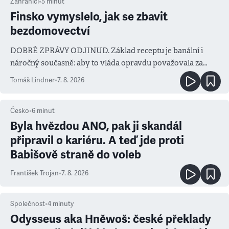
Zahraničí
•
5
minut
Finsko vymyslelo, jak se zbavit
bezdomovectví
DOBRÉ ZPRÁVY ODJINUD. Základ receptu je banální i
náročný současně: aby to vláda opravdu považovala za
prioritu
Tomáš Lindner
•
7. 8. 2026
Česko
•
6
minut
Byla hvězdou ANO, pak ji skandál
připravil o kariéru. A teď jde proti
Babišově straně do voleb
František Trojan
•
7. 8. 2026
Společnost
•
4
minuty
Odysseus aka Hněwoš: české překlady