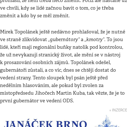
prohlásil, že není třeba něco změnit. Potíž ale nastane už
ve chvíli, kdy se lidé začnou bavit o tom, co je třeba
změnit a kdo by se měl změnit.
Mirek Topolánek ještě nedávno prohlašoval, že je nutné
„gubernátory“
„kmotry“
ve straně zlikvidovat
a
. To jsou
lidé, kteří mají regionální buňky natolik pod kontrolou,
že už nevykazují stranický život, ale mění se v nástroj
k prosazování osobních zájmů. Topolánek odešel,
gubernátoři zůstali, a co víc, dnes se chtějí dostat do
vedení strany. Tento sloupek byl psán ještě před
nedělním hlasováním, ale pokud byl zvolen za
místopředsedu Jihočech Martin Kuba, tak vězte, že je to
první gubernátor ve vedení ODS.
↓ INZERCE