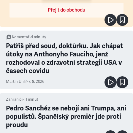
Přejít do obchodu
Komentář
•
4
minuty
Patříš před soud, doktůrku. Jak chápat
útoky na Anthonyho Fauciho, jenž
rozhodoval o zdravotní strategii USA v
časech covidu
Martin Uhlíř
•
7. 8. 2026
Zahraničí
•
11
minut
Pedro Sanchéz se nebojí ani Trumpa, ani
populistů. Španělský premiér jde proti
proudu