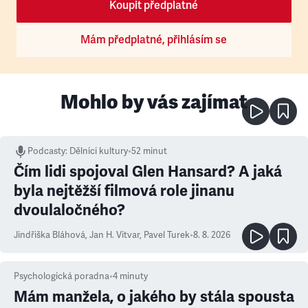
Koupit předplatné
Mám předplatné, přihlásím se
Mohlo by vás zajímat
Podcasty
:
Dělníci kultury
•
52 minut
Čím lidi spojoval Glen Hansard? A jaká
byla nejtěžší filmová role jinanu
dvoulaločného?
Jindřiška Bláhová
,
Jan H. Vitvar
,
Pavel Turek
•
8. 8. 2026
Psychologická poradna
•
4
minuty
Mám manžela, o jakého by stála spousta