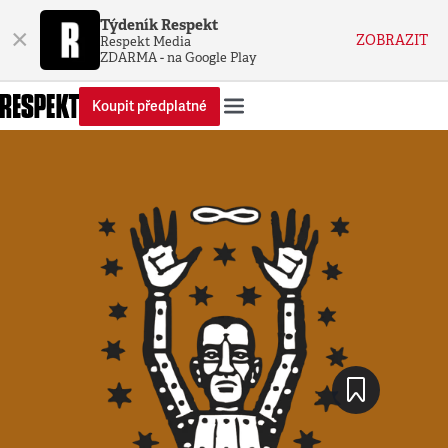
Týdeník Respekt
×
ZOBRAZIT
Respekt Media
ZDARMA - na Google Play
Koupit předplatné