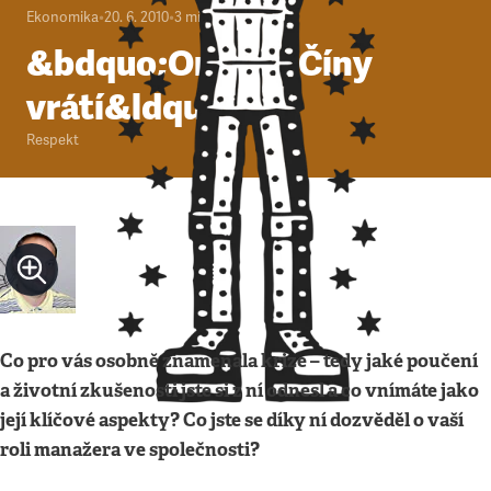
Ekonomika
•
20. 6. 2010
•
3
minuty
&bdquo;Oni se z Číny
vrátí&ldquo;
Respekt
Co pro vás osobně znamenala krize – tedy jaké poučení
a životní zkušenosti jste si z ní odnesl a co vnímáte jako
její klíčové aspekty? Co jste se díky ní dozvěděl o vaší
roli manažera ve společnosti?