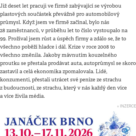
Již deset let pracuji ve firmě zabývající se výrobou
plastových součástek převážně pro automobilový
průmysl. Když jsem ve firmě začínal, bylo nás
28 zaměstnanců, v průběhu let to číslo vystoupalo na
99. Prožíval jsem růst a úspěch firmy a zdálo se, že to
všechno poběží hladce i dál. Krize v roce 2008 to
všechno změnila. Jakoby mávnutím kouzelného
proutku se přestala prodávat auta, autoprůmysl se skoro
zastavil a celá ekonomika zpomalovala. Lidé,
konzumenti, přestali utrácet své peníze ze strachu
z budoucnosti, ze strachu, který v nás každý den více
a více živila média.
↓ INZERCE