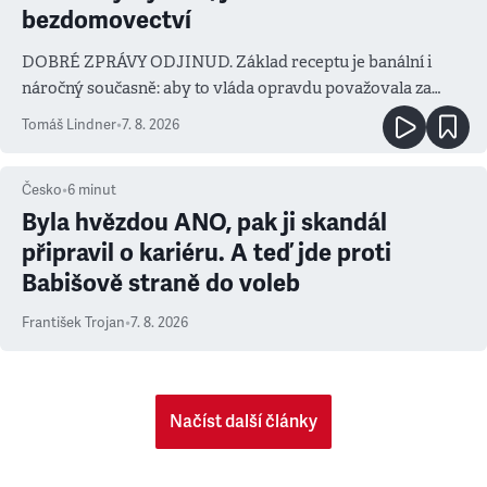
bezdomovectví
DOBRÉ ZPRÁVY ODJINUD. Základ receptu je banální i
náročný současně: aby to vláda opravdu považovala za
prioritu
Tomáš Lindner
•
7. 8. 2026
Česko
•
6
minut
Byla hvězdou ANO, pak ji skandál
připravil o kariéru. A teď jde proti
Babišově straně do voleb
František Trojan
•
7. 8. 2026
Načíst další články