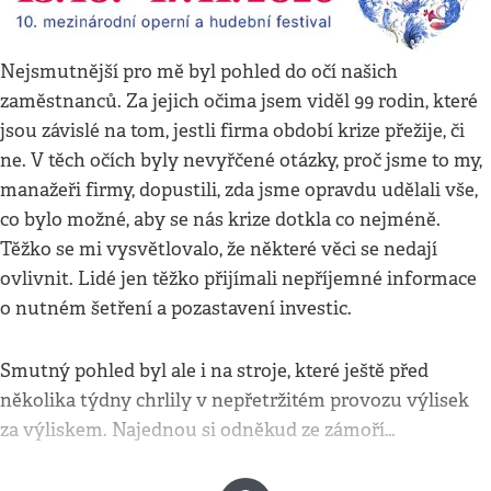
Nejsmutnější pro mě byl pohled do očí našich
zaměstnanců. Za jejich očima jsem viděl 99 rodin, které
jsou závislé na tom, jestli firma období krize přežije, či
ne. V těch očích byly nevyřčené otázky, proč jsme to my,
manažeři firmy, dopustili, zda jsme opravdu udělali vše,
co bylo možné, aby se nás krize dotkla co nejméně.
Těžko se mi vysvětlovalo, že některé věci se nedají
ovlivnit. Lidé jen těžko přijímali nepříjemné informace
o nutném šetření a pozastavení investic.
Smutný pohled byl ale i na stroje, které ještě před
několika týdny chrlily v nepřetržitém provozu výlisek
za výliskem. Najednou si odněkud ze zámoří…