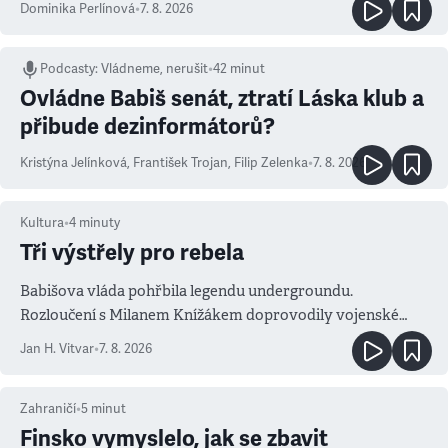
Dominika Perlínová
•
7. 8. 2026
Podcasty
:
Vládneme, nerušit
•
42 minut
Ovládne Babiš senát, ztratí Láska klub a
přibude dezinformátorů?
Kristýna Jelínková
,
František Trojan
,
Filip Zelenka
•
7. 8. 2026
Kultura
•
4
minuty
Tři výstřely pro rebela
Babišova vláda pohřbila legendu undergroundu.
Rozloučení s Milanem Knížákem doprovodily vojenské
salvy i kritika pokrokářů
Jan H. Vitvar
•
7. 8. 2026
Zahraničí
•
5
minut
Finsko vymyslelo, jak se zbavit