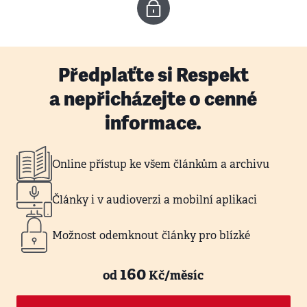
Předplaťte si Respekt
a nepřicházejte o cenné
informace.
Online přístup ke všem článkům a archivu
Články i v audioverzi a mobilní aplikaci
Možnost odemknout články pro blízké
160
od
Kč/měsíc