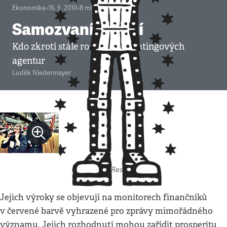
Ekonomika
•
16. 5. 2010
•
8
minut
Samozvaní mocní
Kdo zkrotí stále rostoucí vliv ratingových
agentur
Luděk Niedermayer
Autor: Respekt
Jejich výroky se objevují na monitorech finančníků
v červené barvě vyhrazené pro zprávy mimořádného
významu. Jejich rozhodnutí mohou zařídit prosperitu