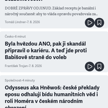
DOBRÉ ZPRÁVY ODJINUD. Základ receptu je banální i
náročný současně: aby to vláda opravdu považovala za
prioritu
Tomáš Lindner
•
7. 8. 2026
Česko
•
6
minut
Byla hvězdou ANO, pak ji skandál
připravil o kariéru. A teď jde proti
Babišově straně do voleb
František Trojan
•
7. 8. 2026
Společnost
•
4
minuty
Odysseus aka Hněwoš: české překlady
eposu odhalují bídu humanitních věd i
roli Homéra v českém národním
obrození