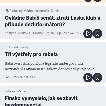
Podcasty
:
Vládneme, nerušit
•
42 minut
Ovládne Babiš senát, ztratí Láska klub a
přibude dezinformátorů?
Kristýna Jelínková
,
František Trojan
,
Filip Zelenka
•
7. 8. 2026
Kultura
•
4
minuty
Tři výstřely pro rebela
Babišova vláda pohřbila legendu undergroundu.
Rozloučení s Milanem Knížákem doprovodily vojenské
salvy i kritika pokrokářů
Jan H. Vitvar
•
7. 8. 2026
Zahraničí
•
5
minut
Finsko vymyslelo, jak se zbavit
bezdomovectví