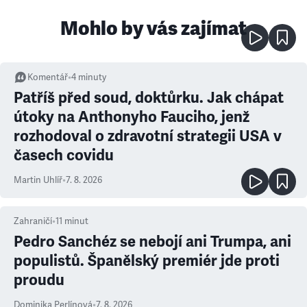
Mohlo by vás zajímat
Komentář
•
4
minuty
Patříš před soud, doktůrku. Jak chápat
útoky na Anthonyho Fauciho, jenž
rozhodoval o zdravotní strategii USA v
časech covidu
Martin Uhlíř
•
7. 8. 2026
Zahraničí
•
11
minut
Pedro Sanchéz se nebojí ani Trumpa, ani
populistů. Španělský premiér jde proti
proudu
Dominika Perlínová
•
7. 8. 2026