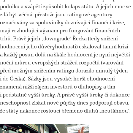
podniku a vzápětí způsobit kolaps státu. A jejich moc se
zdá být věčná: přestože jsou ratingové agentury
označovány za spoluviníky doznívající finanční krize,
mají rozhodující význam pro fungování finančních
trhů. Právě jejich „downgrade“ Řecka (tedy snížení
hodnocení jeho důvěryhodnosti) eskaloval tamní krizi
a každý posun dolů na škále hodnocení je nyní největší
noční můrou evropských strážců rozpočtů (varování
před možným snížením ratingu dorazilo minulý týden
i do Česka). Sázky jsou vysoké: horší ohodnocení
znamená nižší zájem investorů o dluhopisy, a tím
i podstatně vyšší úroky. A právě vyšší úroky či dokonce
neschopnost získat nové půjčky dnes podporují obavu,
že státy nakonec rostoucí břemeno dluhů „neutáhnou“.