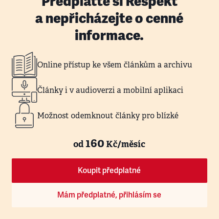
Předplaťte si Respekt
a nepřicházejte o cenné
informace.
Online přístup ke všem článkům a archivu
Články i v audioverzi a mobilní aplikaci
Možnost odemknout články pro blízké
160
od
Kč/měsíc
Koupit předplatné
Mám předplatné, přihlásím se