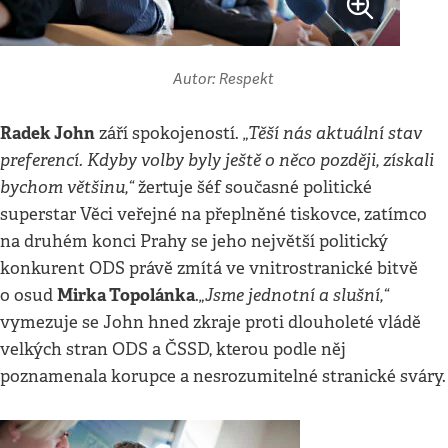
Autor: Respekt
Radek John
„Těší nás aktuální stav
září spokojeností.
preferencí. Kdyby volby byly ještě o něco později, získali
bychom většinu,“
žertuje šéf současné politické
superstar Věci veřejné na přeplněné tiskovce, zatímco
na druhém konci Prahy se jeho největší politický
konkurent ODS právě zmítá ve vnitrostranické bitvě
Mirka Topolánka
„Jsme jednotní a slušní,“
o osud
.
vymezuje se John hned zkraje proti dlouholeté vládě
velkých stran ODS a ČSSD, kterou podle něj
poznamenala korupce a nesrozumitelné stranické sváry.