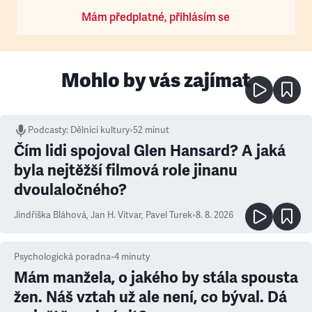
Mám předplatné, přihlásím se
Mohlo by vás zajímat
Podcasty
:
Dělníci kultury
•
52 minut
Čím lidi spojoval Glen Hansard? A jaká
byla nejtěžší filmová role jinanu
dvoulaločného?
Jindřiška Bláhová
,
Jan H. Vitvar
,
Pavel Turek
•
8. 8. 2026
Psychologická poradna
•
4
minuty
Mám manžela, o jakého by stála spousta
žen. Náš vztah už ale není, co býval. Dá