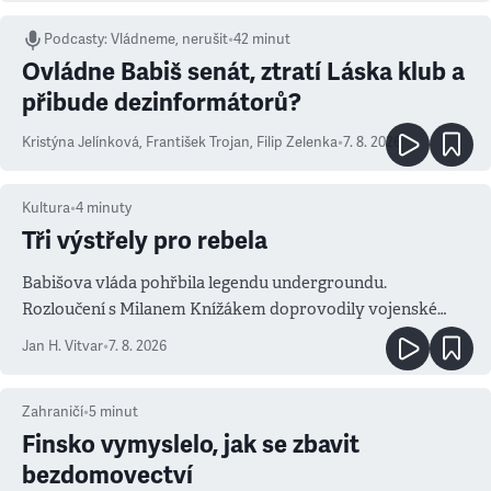
Podcasty
:
Vládneme, nerušit
•
42 minut
Ovládne Babiš senát, ztratí Láska klub a
přibude dezinformátorů?
Kristýna Jelínková
,
František Trojan
,
Filip Zelenka
•
7. 8. 2026
Kultura
•
4
minuty
Tři výstřely pro rebela
Babišova vláda pohřbila legendu undergroundu.
Rozloučení s Milanem Knížákem doprovodily vojenské
salvy i kritika pokrokářů
Jan H. Vitvar
•
7. 8. 2026
Zahraničí
•
5
minut
Finsko vymyslelo, jak se zbavit
bezdomovectví