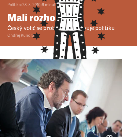
Politika
•
28. 3. 2010
•
9
minut
Malí rozhodnou
Český volič se probouzí a opravuje politiku
Ondřej Kundra