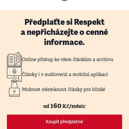
Předplaťte si Respekt
a nepřicházejte o cenné
informace.
Online přístup ke všem článkům a archivu
Články i v audioverzi a mobilní aplikaci
Možnost odemknout články pro blízké
160
od
Kč/měsíc
Koupit předplatné