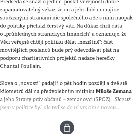
Předseda se snaží o jediné: poslat veřejnosti dobře
zapamatovatelný vzkaz, že on a jeho lidé nemají se
současnými stranami nic společného a že s nimi naopak
do politiky přichází čerstvý vítr. Na důkaz chrlí data
o „průhledných stranických financích“ a oznamuje, že
Věci veřejné chtějí politiku dělat „nezištně“: část
movitějších poslanců bude prý odevzdávat plat na
podporu charitativních projektů nadace herečky
Chantal Poullain.
Slova o „novosti“ padají i o pět hodin později a dvě stě
Miloše Zemana
kilometrů dál na předvolebním mítinku
„Sice už
a jeho Strany práv občanů – zemanovci (SPOZ).
jsem v politice byl, ale teď se do ní vracím s novou…