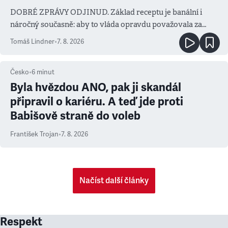
DOBRÉ ZPRÁVY ODJINUD. Základ receptu je banální i
náročný současně: aby to vláda opravdu považovala za
prioritu
Tomáš Lindner
•
7. 8. 2026
Česko
•
6
minut
Byla hvězdou ANO, pak ji skandál
připravil o kariéru. A teď jde proti
Babišově straně do voleb
František Trojan
•
7. 8. 2026
Načíst další články
Respekt