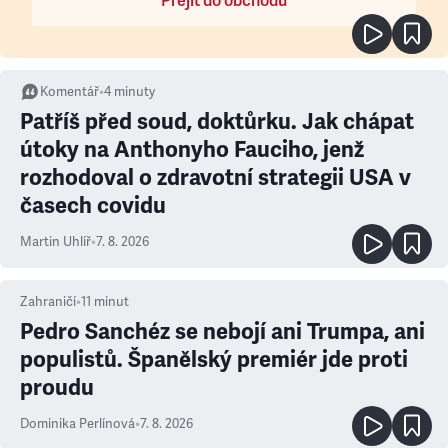
Přejít do obchodu
Komentář
•
4
minuty
Patříš před soud, doktůrku. Jak chápat
útoky na Anthonyho Fauciho, jenž
rozhodoval o zdravotní strategii USA v
časech covidu
Martin Uhlíř
•
7. 8. 2026
Zahraničí
•
11
minut
Pedro Sanchéz se nebojí ani Trumpa, ani
populistů. Španělský premiér jde proti
proudu
Dominika Perlínová
•
7. 8. 2026