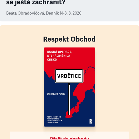
se ještě zachránit?
Beáta Obradovičová
,
Denník N
•
8. 8. 2026
Respekt Obchod