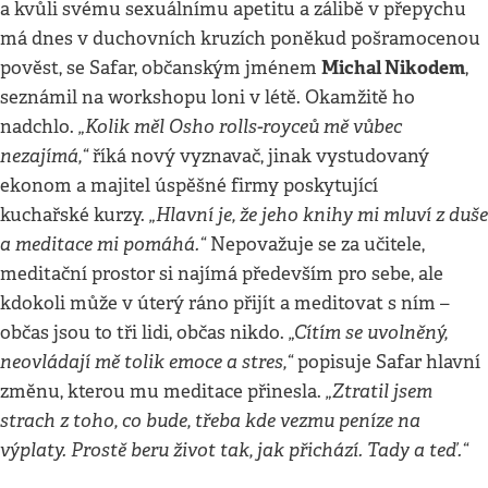
a kvůli svému sexuálnímu apetitu a zálibě v přepychu
má dnes v duchovních kruzích poněkud pošramocenou
Michal Nikodem
pověst, se Safar, občanským jménem
,
seznámil na workshopu loni v létě. Okamžitě ho
„Kolik měl Osho rolls-royceů mě vůbec
nadchlo.
nezajímá,“
říká nový vyznavač, jinak vystudovaný
ekonom a majitel úspěšné firmy poskytující
„Hlavní je, že jeho knihy mi mluví z duše
kuchařské kurzy.
a meditace mi pomáhá.“
Nepovažuje se za učitele,
meditační prostor si najímá především pro sebe, ale
kdokoli může v úterý ráno přijít a meditovat s ním –
„Cítím se uvolněný,
občas jsou to tři lidi, občas nikdo.
neovládají mě tolik emoce a stres,“
popisuje Safar hlavní
„Ztratil jsem
změnu, kterou mu meditace přinesla.
strach z toho, co bude, třeba kde vezmu peníze na
výplaty. Prostě beru život tak, jak přichází. Tady a teď.“