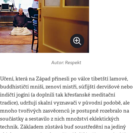
Autor: Respekt
Učení, která na Západ přinesli po válce tibetští lamové,
buddhističtí mniši, zenoví mistři, súfijští dervišové nebo
indičtí jogíni (a doplnili tak křesťanské meditační
tradice), udržují skalní vyznavači v původní podobě, ale
mnoho tvořivých zasvěcenců je postupně rozebralo na
součástky a sestavilo z nich množství eklektických
technik. Základem zůstává buď soustředění na jediný