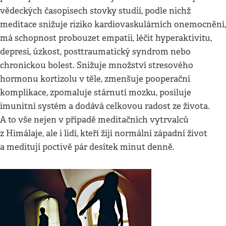
vědeckých časopisech stovky studií, podle nichž
meditace snižuje riziko kardiovaskulárních onemocnění,
má schopnost probouzet empatii, léčit hyperaktivitu,
depresi, úzkost, posttraumatický syndrom nebo
chronickou bolest. Snižuje množství stresového
hormonu kortizolu v těle, zmenšuje pooperační
komplikace, zpomaluje stárnutí mozku, posiluje
imunitní systém a dodává celkovou radost ze života.
A to vše nejen v případě meditačních vytrvalců
z Himálaje, ale i lidí, kteří žijí normální západní život
a meditují poctivě pár desítek minut denně.