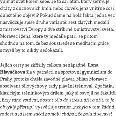
vnímat svět kolem sebe. Je to šarlatán, který šermuje
citáty z duchovních knih, nebo člověk, jenž vnitřně cosi
důležitého objevil? Pokud dáme na holá fakta, jedna věc
nasvědčuje spíše druhé variantě: šest zlatých medailí
z mistrovství Evropy a dvě stříbrné z mistrovství světa.
Moravec i žena, které ty medaile patří, se přitom
shodnou na tom, že bez soustředěné meditační práce
s myslí by to nikdy nedokázali.
Ilona
Jejich cesty se zkřížily celkem nenápadně.
Hlaváčková
šla v patnácti na sportovní gymnázium do
Prahy, protože chtěla závodně plavat, Milan Moravec,
absolvent tělovýchovy, tady plavání trénoval. Zpočátku
klasickým tréninkovým drilem, jaký si osvojil na fakultě.
„Brzy ráno vstávat, dostat tělo do stresu, dřít a dřít, to je
obvyklý přístup,“
„nebyla v tom žádná
vysvětluje trenér,
radost a já jsem začal pomalu chápat, že pokud se mysl