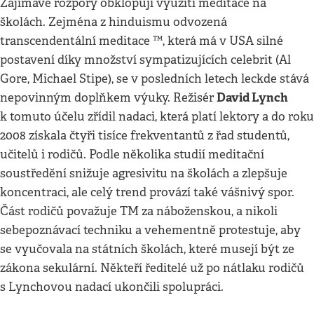
Zajímavé rozpory obklopují využití meditace na
školách. Zejména z hinduismu odvozená
transcendentální meditace ™, která má v USA silné
postavení díky množství sympatizujících celebrit (Al
Gore, Michael Stipe), se v posledních letech leckde stává
David Lynch
nepovinným doplňkem výuky. Režisér
k tomuto účelu zřídil nadaci, která platí lektory a do roku
2008 získala čtyři tisíce frekventantů z řad studentů,
učitelů i rodičů. Podle několika studií meditační
soustředění snižuje agresivitu na školách a zlepšuje
koncentraci, ale celý trend provází také vášnivý spor.
Část rodičů považuje TM za náboženskou, a nikoli
sebepoznávací techniku a vehementně protestuje, aby
se vyučovala na státních školách, které musejí být ze
zákona sekulární. Někteří ředitelé už po nátlaku rodičů
s Lynchovou nadací ukončili spolupráci.