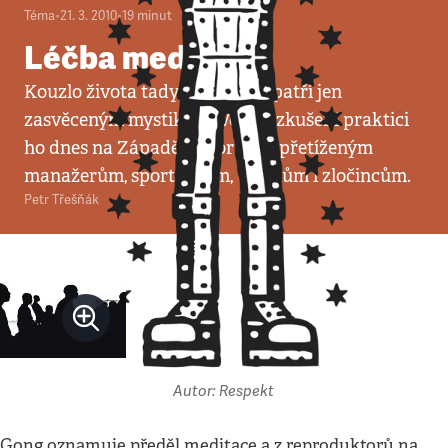
Téma
•
21. 3. 2010
•
19
minut
Léčba meditací
Kouzlo života tady a teď už nepatří jen
zasvěceným mystikům. Vědci i zkušení praktici
ho dnes na Západě doporučují přetíženým
manažerům, sportovcům, vojákům i zločincům.
Petr Třešňák
Autor: Respekt
Gong oznamuje předěl meditace a z reproduktorů na