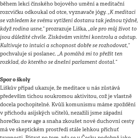
během lekcí čínského bojového umění a meditační
„K meditaci
rozcvičku odkoukal od otce, vyznavače jógy.
se vzhledem ke svému vytížení dostanu tak jednou týdně,
když rodina usne,“
„ale pro můj život to
prozrazuje Liška,
jsou důležité chvíle. Získávám vnitřní kontrolu a odstup.
Kultivuje to intuici a schopnost dobře se rozhodovat,“
„A pomáhá mi to přežít ten
pochvaluje si poslanec.
rozklad, do kterého se dnešní parlament dostal.“
Spor o školy
Liškův případ ukazuje, že meditace u nás zůstává
především tichou soukromou aktivitou, což je vlastně
docela pochopitelné. Kvůli komunismu máme zpoždění
v příchodu asijských učitelů, nezažili jsme západní
horečku new age a snaha zkoušet nové duchovní cesty
má ve skeptickém prostředí stále lehkou příchuť
trapnosti. Pátrat po tom, zda se v Česku podobně jako