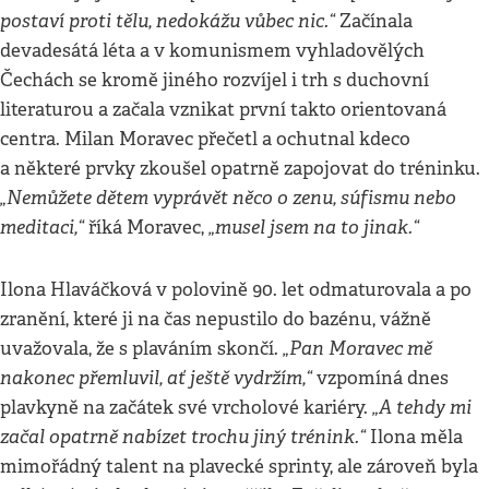
postaví proti tělu, nedokážu vůbec nic.“
Začínala
devadesátá léta a v komunismem vyhladovělých
Čechách se kromě jiného rozvíjel i trh s duchovní
literaturou a začala vznikat první takto orientovaná
centra. Milan Moravec přečetl a ochutnal kdeco
a některé prvky zkoušel opatrně zapojovat do tréninku.
„Nemůžete dětem vyprávět něco o zenu, súfismu nebo
meditaci,“
„musel jsem na to jinak.“
říká Moravec,
Ilona Hlaváčková v polovině 90. let odmaturovala a po
zranění, které ji na čas nepustilo do bazénu, vážně
„Pan Moravec mě
uvažovala, že s plaváním skončí.
nakonec přemluvil, ať ještě vydržím,“
vzpomíná dnes
„A tehdy mi
plavkyně na začátek své vrcholové kariéry.
začal opatrně nabízet trochu jiný trénink.“
Ilona měla
mimořádný talent na plavecké sprinty, ale zároveň byla