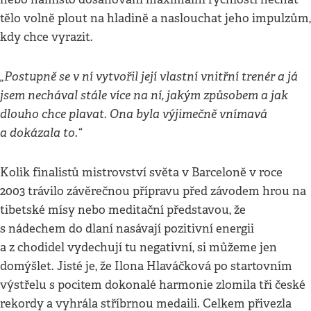
tělo volně plout na hladině a naslouchat jeho impulzům,
kdy chce vyrazit.
„Postupně se v ní vytvořil její vlastní vnitřní trenér a já
jsem nechával stále více na ní, jakým způsobem a jak
dlouho chce plavat. Ona byla výjimečně vnímavá
a dokázala to.“
Kolik finalistů mistrovství světa v Barceloně v roce
2003 trávilo závěrečnou přípravu před závodem hrou na
tibetské mísy nebo meditační představou, že
s nádechem do dlaní nasávají pozitivní energii
a z chodidel vydechují tu negativní, si můžeme jen
domýšlet. Jisté je, že Ilona Hlaváčková po startovním
výstřelu s pocitem dokonalé harmonie zlomila tři české
rekordy a vyhrála stříbrnou medaili. Celkem přivezla