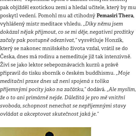
pak objížděl exotickou zemi a hledal učitele, který by mu
Pemasiri Thera
poskytl vedení. Pomohl mu až ctihodný
,
„Díky němu jsem
vyhlášený mistr meditace vhledu.
dokázal nějak přijmout, co se mi děje, negativní prožitky
začaly pak postupně odeznívat,“
vysvětluje Honzík,
který se nakonec mnišského života vzdal, vrátil se do
Česka, dnes má rodinu a nemedituje již tak intenzivně.
Živí se jako lektor sebepoznávacích kurzů a právě
„Moje
připravil do tisku sborník o českém buddhismu.
meditační praxe dnes už není spojená s tolika
příjemnými pocity jako na začátku,“
„Ale myslím,
dodává.
že o to ani primárně nejde. Důležitá je pro mě vnitřní
svoboda, schopnost nenechat se nepříjemnými stavy
ovládat a akceptovat skutečnost jaká je.“