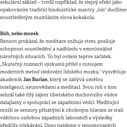
sekulární základ – tvrdil například, že stejný efekt jako
opakováním tradiční hinduistické mantry „óm“ docílíme
soustředěným mumláním slova kokakola.
Bůh, nebo mozek
Benson prokázal, že meditace snižuje stres, posiluje
schopnost soustředění a nadhledu v emocionálně
náročných situacích. To byl ovšem teprve začátek.
„Skutečný rozmach výzkumů přišel s rozvojem
moderních metod sledování lidského mozku,“
vysvětluje
Jan Burian
akademik
, který se zabývá umělou
inteligencí, neurovědami a meditací. Svou roli v tom
sehrál také čilý zájem tibetského duchovního vůdce
dalajlamy o spolupráci se západními vědci. Meditující
mniši se senzory přisátými k oholeným hlavám se stali
vděčnou ozdobou západních laboratoří a výsledky
předčily očekávání. Dnes najdeme v renomovaných