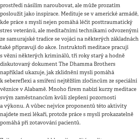
prostředí násilím naroubovat, ale může prozatím
posloužit jako inspirace. Medituje se v americké armádě,
kde práce s myslí nejen pomáhá léčit posttraumatický
stres veteránů, ale meditačními technikami odvozenými
ze samurajské tradice se vojáci na některých základnách
také připravují do akce. Instruktoři meditace pracují
s vězni některých kriminálů, tři roky starý a hodně
diskutovaný dokument The Dhamma Brothers
například ukazuje, jak zklidnění mysli pomáhá
k sebereflexi a smíření nejtěžším zločincům ze speciální
věznice v Alabamě. Mnoho firem nabízí kurzy meditace
svým zaměstnancům kvůli zlepšení pozornosti
a výkonu. A vůbec nejvíce proponentů této aktivity
najdete mezi lékaři, protože práce s myslí prokazatelně
pomáhá při zotavování pacientů.