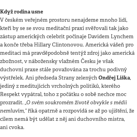
Když rodina usne
V českém veřejném prostoru nenajdeme mnoho lidí,
kteří by se se svou meditační praxí svěřovali tak jako
zástup amerických celebrit počínaje Davidem Lynchem
a konče třeba Hillary Clintonovou. Americká vášeň pro
meditaci má pravděpodobně tentýž zdroj jako americká
zbožnost, v nábožensky vlažném Česku je však
duchovní praxe stále považována za trochu podivný
Ondřej Liška
výstřelek. Ani předseda Strany zelených
,
jediný z meditujících vrcholných politiků, kterého
Respekt vypátral, toho z počátku o sobě nechce moc
„O svém soukromém životě obvykle s médii
prozradit.
nemluvím,“
říká opatrně a rozpovídá se až po ujištění, že
cílem nemá být udělat z něj ani duchovního mistra,
ani cvoka.