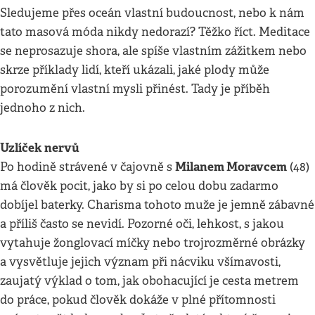
Sledujeme přes oceán vlastní budoucnost, nebo k nám
tato masová móda nikdy nedorazí? Těžko říct. Meditace
se neprosazuje shora, ale spíše vlastním zážitkem nebo
skrze příklady lidí, kteří ukázali, jaké plody může
porozumění vlastní mysli přinést. Tady je příběh
jednoho z nich.
Uzlíček nervů
Milanem Moravcem
Po hodině strávené v čajovně s
(48)
má člověk pocit, jako by si po celou dobu zadarmo
dobíjel baterky. Charisma tohoto muže je jemně zábavné
a příliš často se nevidí. Pozorné oči, lehkost, s jakou
vytahuje žonglovací míčky nebo trojrozměrné obrázky
a vysvětluje jejich význam při nácviku všímavosti,
zaujatý výklad o tom, jak obohacující je cesta metrem
do práce, pokud člověk dokáže v plné přítomnosti