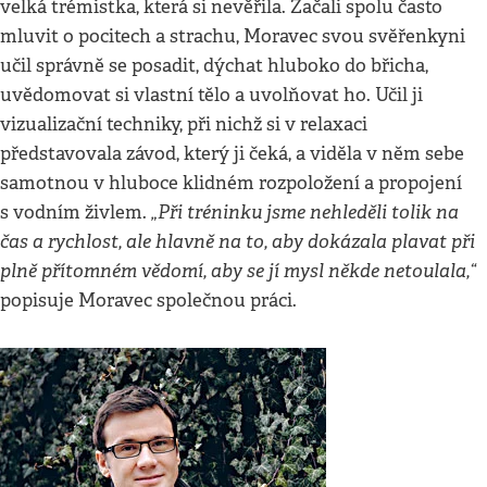
velká trémistka, která si nevěřila. Začali spolu často
mluvit o pocitech a strachu, Moravec svou svěřenkyni
učil správně se posadit, dýchat hluboko do břicha,
uvědomovat si vlastní tělo a uvolňovat ho. Učil ji
vizualizační techniky, při nichž si v relaxaci
představovala závod, který ji čeká, a viděla v něm sebe
samotnou v hluboce klidném rozpoložení a propojení
„Při tréninku jsme nehleděli tolik na
s vodním živlem.
čas a rychlost, ale hlavně na to, aby dokázala plavat při
plně přítomném vědomí, aby se jí mysl někde netoulala,“
popisuje Moravec společnou práci.