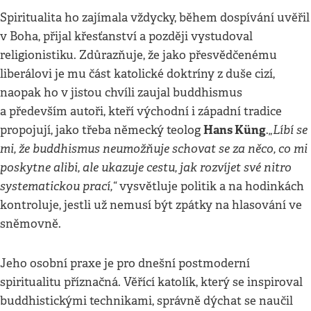
Spiritualita ho zajímala vždycky, během dospívání uvěřil
v Boha, přijal křesťanství a později vystudoval
religionistiku. Zdůrazňuje, že jako přesvědčenému
liberálovi je mu část katolické doktríny z duše cizí,
naopak ho v jistou chvíli zaujal buddhismus
a především autoři, kteří východní i západní tradice
Hans Küng
„Líbí se
propojují, jako třeba německý teolog
.
mi, že buddhismus neumožňuje schovat se za něco, co mi
poskytne alibi, ale ukazuje cestu, jak rozvíjet své nitro
systematickou prací,“
vysvětluje politik a na hodinkách
kontroluje, jestli už nemusí být zpátky na hlasování ve
sněmovně.
Jeho osobní praxe je pro dnešní postmoderní
spiritualitu příznačná. Věřící katolík, který se inspiroval
buddhistickými technikami, správně dýchat se naučil