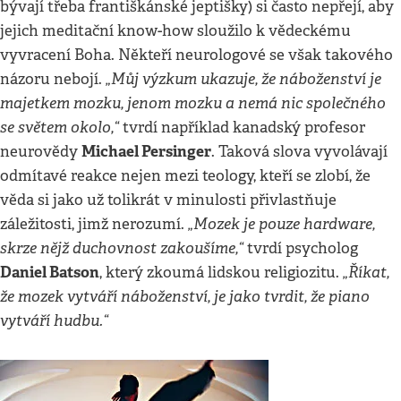
bývají třeba františkánské jeptišky) si často nepřejí, aby
jejich meditační know-how sloužilo k vědeckému
vyvracení Boha. Někteří neurologové se však takového
„Můj výzkum ukazuje, že náboženství je
názoru nebojí.
majetkem mozku, jenom mozku a nemá nic společného
se světem okolo,“
tvrdí například kanadský profesor
Michael Persinger
neurovědy
. Taková slova vyvolávají
odmítavé reakce nejen mezi teology, kteří se zlobí, že
věda si jako už tolikrát v minulosti přivlastňuje
„Mozek je pouze hardware,
záležitosti, jimž nerozumí.
skrze nějž duchovnost zakoušíme,“
tvrdí psycholog
Daniel Batson
„Říkat,
, který zkoumá lidskou religiozitu.
že mozek vytváří náboženství, je jako tvrdit, že piano
vytváří hudbu.“