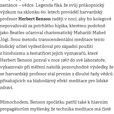
zastánce – vědce. Legenda říká, že svůj průkopnický
výzkum na sklonku 60. letech prováděl harvardský
Herbert Benson
profesor
raději v noci, aby ho kolegové
nepovažovali za potrhlého hipíka, kterému podobně
jako Beatles učaroval charismatický Mahariši Maheš
Jógi. Svou metodu transcendentální meditace tento
indický učitel vydestiloval pro západní použití
z hinduismu a šestatřicet jejích vyznavačů, které
Herbert Benson pozval v roce 1967 do své laboratoře,
vykazovalo při měření natolik pozoruhodné výsledky, že
se harvardský profesor stal prvním z dlouhé řady vědců
přísahajících na blahodárný efekt meditace pro lidské
zdraví.
Mimochodem, Benson zpočátku patřil také k hlavním
propagátorům myšlenky, že technika meditace má čistě