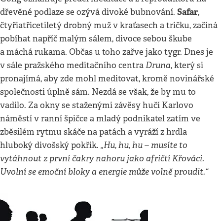
Safar
dřevěné podlaze se ozývá divoké bubnování.
,
čtyřiatřicetiletý drobný muž v kraťasech a tričku, začíná
pobíhat napříč malým sálem, divoce sebou škube
a máchá rukama. Občas u toho zařve jako tygr. Dnes je
Druna
v sále pražského meditačního centra
, který si
pronajímá, aby zde mohl meditovat, kromě novinářské
společnosti úplně sám. Nezdá se však, že by mu to
vadilo. Za okny se staženými závěsy hučí Karlovo
náměstí v ranní špičce a mladý podnikatel zatím ve
zběsilém rytmu skáče na patách a vyráží z hrdla
„Hu, hu, hu – musíte to
hluboký divošský pokřik.
vytáhnout z první čakry nahoru jako afričtí Křováci.
Uvolní se emoční bloky a energie může volně proudit.“