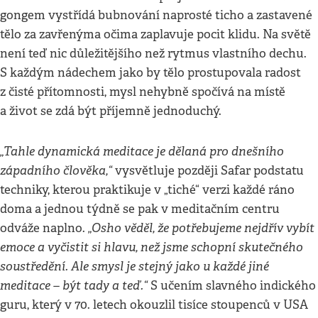
gongem vystřídá bubnování naprosté ticho a zastavené
tělo za zavřenýma očima zaplavuje pocit klidu. Na světě
není teď nic důležitějšího než rytmus vlastního dechu.
S každým nádechem jako by tělo prostupovala radost
z čisté přítomnosti, mysl nehybně spočívá na místě
a život se zdá být příjemně jednoduchý.
„Tahle dynamická meditace je dělaná pro dnešního
západního člověka,“
vysvětluje později Safar podstatu
techniky, kterou praktikuje v „tiché“ verzi každé ráno
doma a jednou týdně se pak v meditačním centru
„Osho věděl, že potřebujeme nejdřív vybít
odváže naplno.
emoce a vyčistit si hlavu, než jsme schopní skutečného
soustředění. Ale smysl je stejný jako u každé jiné
meditace – být tady a teď.“
S učením slavného indického
guru, který v 70. letech okouzlil tisíce stoupenců v USA