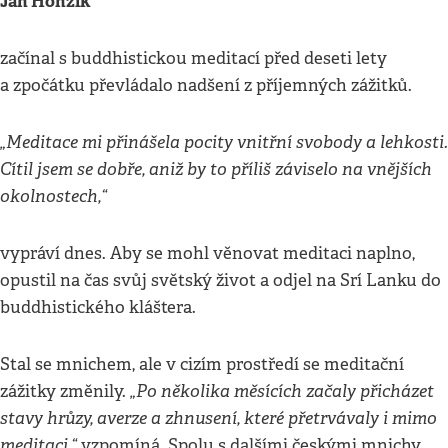
Jan Honzík
začínal s buddhistickou meditací před deseti lety
a zpočátku převládalo nadšení z příjemných zážitků.
„Meditace mi přinášela pocity vnitřní svobody a lehkosti.
Cítil jsem se dobře, aniž by to příliš záviselo na vnějších
okolnostech,“
vypráví dnes. Aby se mohl věnovat meditaci naplno,
opustil na čas svůj světský život a odjel na Srí Lanku do
buddhistického kláštera.
Stal se mnichem, ale v cizím prostředí se meditační
„Po několika měsících začaly přicházet
zážitky změnily.
stavy hrůzy, averze a zhnusení, které přetrvávaly i mimo
meditaci,“
vzpomíná. Spolu s dalšími českými mnichy