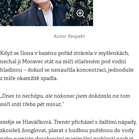
Autor: Respekt
Když se Ilona v bazénu pořád ztrácela v myšlenkách,
nechal ji Moravec stát na míči stlačeném pod vodní
hladinou – dokud se nenaučila koncentraci, jednoduše
z míče okamžitě spadla.
„Dnes to nechápu, ale nakonec jsem dokázala na tom
míči stát třeba pět minut,“
směje se Hlaváčková. Trenér přicházel s dalšími nápady,
zkoušeli žonglovat, plavat s hudbou puštěnou do vody
nebo namísto dosahování maximální rychlosti nechat