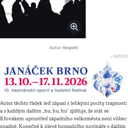
Autor: Respekt
↓ INZERCE
Autor těchto řádek teď zápasí s lehkými pocity trapnosti
a s každým dalším „hu, hu, hu“ zjišťuje, že stát se
Křovákem uprostřed západního velkoměsta není vůbec
snadné. Konečně k úlevě hopsajícího novináře s dalším