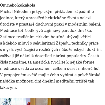
Óm nebo kokakola
Michal Nikodém je typickým příkladem západního
jedince, který uprostřed hektického života nalezl
útočiště v prastaré duchovní praxi v moderním balení.
Meditace totiž odkrývá zajímavý paradox dneška.
Zatímco tradičním církvím houfně ubývají věřící
a kdekdo mluví o sekularizaci Západu, techniky práce
s myslí, vycházející z rozličných náboženských doktrín,
zažívají již několik desetiletí nárůst popularity. Česká
čísla neznáme, ta americká tvrdí, že k nějaké formě
meditace usedá za oceánem celkem deset milionů lidí.
V propojeném světě mají z čeho vybírat a právě široká
nabídka možností činí dnešní meditační tržiště tak
lákavým.