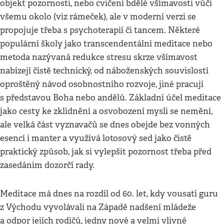
objekt pozornosti, nebo cvičení bdělé všímavosti vůči
všemu okolo (viz rámeček), ale v moderní verzi se
propojuje třeba s psychoterapií či tancem. Některé
populární školy jako transcendentální meditace nebo
metoda nazývaná redukce stresu skrze všímavost
nabízejí čistě technický, od náboženských souvislostí
oproštěný návod osobnostního rozvoje, jiné pracují
s představou Boha nebo andělů. Základní účel meditace
jako cesty ke zklidnění a osvobození mysli se nemění,
ale velká část vyznavačů se dnes obejde bez vonných
esencí i manter a využívá lotosový sed jako čistě
praktický způsob, jak si vylepšit pozornost třeba před
zasedáním dozorčí rady.
Meditace má dnes na rozdíl od 60. let, kdy vousatí guru
z Východu vyvolávali na Západě nadšení mládeže
a odpor jejích rodičů, jedny nové a velmi vlivné