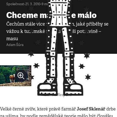
Společnost
•
21. 3. 2010
•
9
minut
Chceme maso, ale málo
Čechům stále více záleží na tom, jaké příběhy se
vážou k tuzemské nejoblíbenější potravině –
masu
Adam Šůra
Autor: Respekt
Josef Sklenář
Velké černé zvíře, které právě farmář
drbe
za ušima, by podle zemědělské teorie mělo být člověku