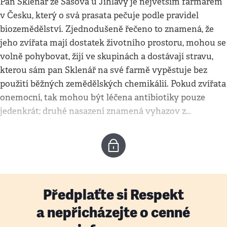
Pan Sklenář ze Sasova u Jihlavy je největším farmářem
v Česku, který o svá prasata pečuje podle pravidel
biozemědělství. Zjednodušeně řečeno to znamená, že
jeho zvířata mají dostatek životního prostoru, mohou se
volně pohybovat, žijí ve skupinách a dostávají stravu,
kterou sám pan Sklenář na své farmě vypěstuje bez
použití běžných zemědělských chemikálií. Pokud zvířata
onemocní, tak mohou být léčena antibiotiky pouze
jedenkrát; druhé nasazení znamená vyhazov z…
Předplaťte si Respekt
a nepřicházejte o cenné