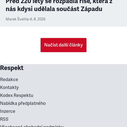
Před 220 lety se rozpadla říše, která z
nás kdysi udělala součást Západu
Marek Švehla
•
6. 8. 2026
Načíst další články
Respekt
Redakce
Kontakty
Kodex Respektu
Nabídka předplatného
Inzerce
RSS