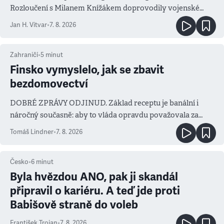
Rozloučení s Milanem Knížákem doprovodily vojenské
salvy i kritika pokrokářů
Jan H. Vitvar
•
7. 8. 2026
Zahraničí
•
5
minut
Finsko vymyslelo, jak se zbavit
bezdomovectví
DOBRÉ ZPRÁVY ODJINUD. Základ receptu je banální i
náročný současně: aby to vláda opravdu považovala za
prioritu
Tomáš Lindner
•
7. 8. 2026
Česko
•
6
minut
Byla hvězdou ANO, pak ji skandál
připravil o kariéru. A teď jde proti
Babišově straně do voleb
František Trojan
•
7. 8. 2026