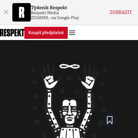
Týdeník Respekt
×
ZOBRAZIT
Respekt Media
ZDARMA - na Google Play
Koupit předplatné