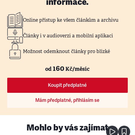
informace.
Online přístup ke všem článkům a archivu
Články i v audioverzi a mobilní aplikaci
Možnost odemknout články pro blízké
160
od
Kč/měsíc
Koupit předplatné
Mám předplatné, přihlásím se
Mohlo by vás zajímat