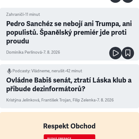
Zahraničí
•
11
minut
Pedro Sanchéz se nebojí ani Trumpa, ani
populistů. Španělský premiér jde proti
proudu
Dominika Perlínová
•
7. 8. 2026
Podcasty
:
Vládneme, nerušit
•
42 minut
Ovládne Babiš senát, ztratí Láska klub a
přibude dezinformátorů?
Kristýna Jelínková
,
František Trojan
,
Filip Zelenka
•
7. 8. 2026
Respekt Obchod