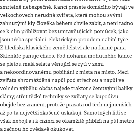
smrtelně nebezpečné. Kanci prasete domácího bývají ve
velkochovech nerudná zvířata, která mohou svými
zahnutými kly člověka během chvíle zabít, a není radno
se k nim přibližovat bez umravňujících pomůcek, jako
jsou třeba speciální, elektrickým proudem nabité tyče.
Z hlediska klasického zemědělství ale na farmě pana
Sklenáře panuje chaos. Pod nohama mohutného kance
se pletou malá selata věnující se rytí v zemi
a nekoordinovanému pobíhání z místa na místo. Mezi
zvířata shromážděná napůl pod střechou a napůl ve
volném výběhu občas najede traktor s čerstvými balíky
slámy; střet těžké techniky se zvířaty se kupodivu
obejde bez zranění, protože prasata od těch nejmenších
až po ta největší zkušeně uskakují. Samotných lidí se
však nebojí a i k cizinci se okamžitě přiblíží na půl metru
a začnou ho zvědavě okukovat.