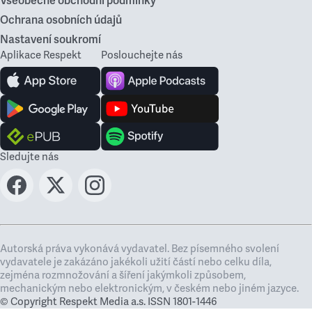
Všeobecné obchodní podmínky
Ochrana osobních údajů
Nastavení soukromí
Aplikace Respekt
Poslouchejte nás
Sledujte nás
Autorská práva vykonává vydavatel. Bez písemného svolení
vydavatele je zakázáno jakékoli užití částí nebo celku díla,
zejména rozmnožování a šíření jakýmkoli způsobem,
mechanickým nebo elektronickým, v českém nebo jiném jazyce.
© Copyright Respekt Media a.s. ISSN 1801-1446