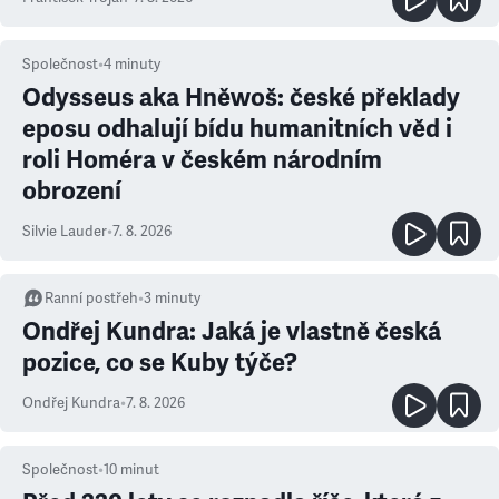
Společnost
•
4
minuty
Odysseus aka Hněwoš: české překlady
eposu odhalují bídu humanitních věd i
roli Homéra v českém národním
obrození
Silvie Lauder
•
7. 8. 2026
Ranní postřeh
•
3
minuty
Ondřej Kundra: Jaká je vlastně česká
pozice, co se Kuby týče?
Ondřej Kundra
•
7. 8. 2026
Společnost
•
10
minut