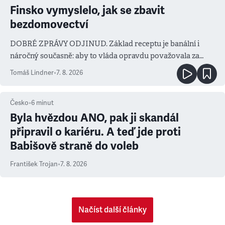
Finsko vymyslelo, jak se zbavit
bezdomovectví
DOBRÉ ZPRÁVY ODJINUD. Základ receptu je banální i
náročný současně: aby to vláda opravdu považovala za
prioritu
Tomáš Lindner
•
7. 8. 2026
Česko
•
6
minut
Byla hvězdou ANO, pak ji skandál
připravil o kariéru. A teď jde proti
Babišově straně do voleb
František Trojan
•
7. 8. 2026
Načíst další články