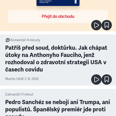
Přejít do obchodu
Komentář
•
4
minuty
Patříš před soud, doktůrku. Jak chápat
útoky na Anthonyho Fauciho, jenž
rozhodoval o zdravotní strategii USA v
časech covidu
Martin Uhlíř
•
7. 8. 2026
Zahraničí
•
11
minut
Pedro Sanchéz se nebojí ani Trumpa, ani
populistů. Španělský premiér jde proti