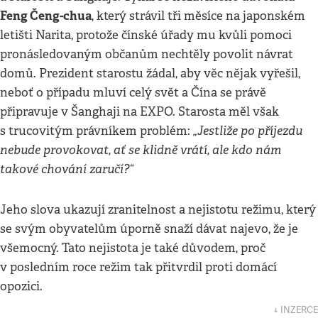
Feng Čeng-chua
, který strávil tři měsíce na japonském
letišti Narita, protože čínské úřady mu kvůli pomoci
pronásledovaným občanům nechtěly povolit návrat
domů. Prezident starostu žádal, aby věc nějak vyřešil,
neboť o případu mluví celý svět a Čína se právě
připravuje v Šanghaji na EXPO. Starosta měl však
„Jestliže po příjezdu
s trucovitým právníkem problém:
nebude provokovat, ať se klidně vrátí, ale kdo nám
takové chování zaručí?“
Jeho slova ukazují zranitelnost a nejistotu režimu, který
se svým obyvatelům úporně snaží dávat najevo, že je
všemocný. Tato nejistota je také důvodem, proč
v posledním roce režim tak přitvrdil proti domácí
opozici.
↓ INZERCE