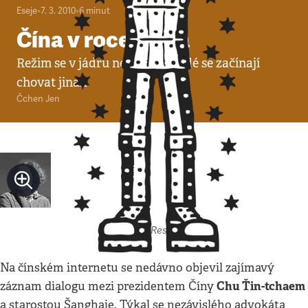
Eseje
•
7. 3. 2010
•
6
minut
Čína v roce tygra
Režim se v jádru nemění, ale lidé se začínají
chovat jinak
Čchen Jen
Autor: Respekt
Na čínském internetu se nedávno objevil zajímavý
Chu Ťin-tchaem
záznam dialogu mezi prezidentem Číny
a starostou Šanghaje. Týkal se nezávislého advokáta