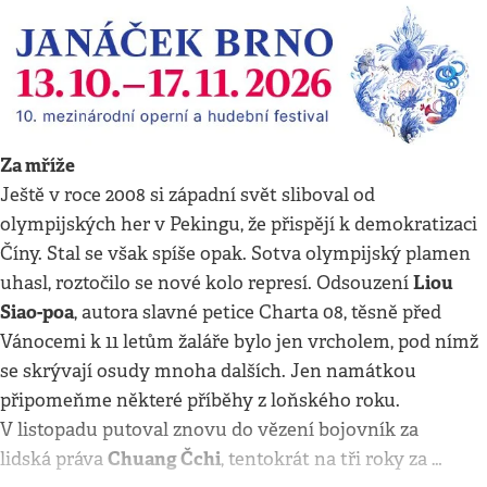
Za mříže
Ještě v roce 2008 si západní svět sliboval od
olympijských her v Pekingu, že přispějí k demokratizaci
Číny. Stal se však spíše opak. Sotva olympijský plamen
Liou
uhasl, roztočilo se nové kolo represí. Odsouzení
Siao-poa
, autora slavné petice Charta 08, těsně před
Vánocemi k 11 letům žaláře bylo jen vrcholem, pod nímž
se skrývají osudy mnoha dalších. Jen namátkou
připomeňme některé příběhy z loňského roku.
V listopadu putoval znovu do vězení bojovník za
Chuang Čchi
lidská práva
, tentokrát na tři roky za …