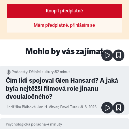
Koupit předplatné
Mám předplatné, přihlásím se
Mohlo by vás zajímat
Podcasty
:
Dělníci kultury
•
52 minut
Čím lidi spojoval Glen Hansard? A jaká
byla nejtěžší filmová role jinanu
dvoulaločného?
Jindřiška Bláhová
,
Jan H. Vitvar
,
Pavel Turek
•
8. 8. 2026
Psychologická poradna
•
4
minuty