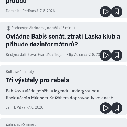
proudu
Dominika Perlínová
•
7. 8. 2026
Podcasty
:
Vládneme, nerušit
•
42 minut
Ovládne Babiš senát, ztratí Láska klub a
přibude dezinformátorů?
Kristýna Jelínková
,
František Trojan
,
Filip Zelenka
•
7. 8. 2026
Kultura
•
4
minuty
Tři výstřely pro rebela
Babišova vláda pohřbila legendu undergroundu.
Rozloučení s Milanem Knížákem doprovodily vojenské
salvy i kritika pokrokářů
Jan H. Vitvar
•
7. 8. 2026
Zahraničí
•
5
minut