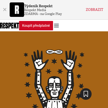
Týdeník Respekt
×
ZOBRAZIT
Respekt Media
ZDARMA - na Google Play
Koupit předplatné