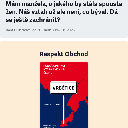
Mám manžela, o jakého by stála spousta
žen. Náš vztah už ale není, co býval. Dá
se ještě zachránit?
Beáta Obradovičová
,
Denník N
•
8. 8. 2026
Respekt Obchod