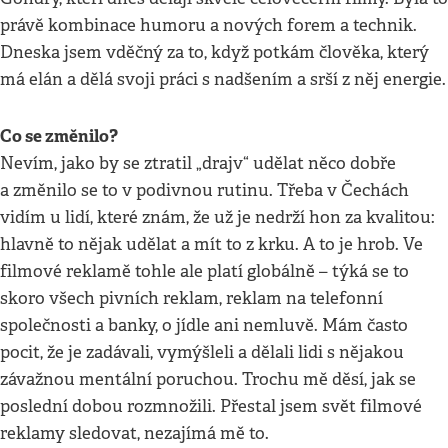
právě kombinace humoru a nových forem a technik.
Dneska jsem vděčný za to, když potkám člověka, který
má elán a dělá svoji práci s nadšením a srší z něj energie.
Co se změnilo?
Nevím, jako by se ztratil „drajv“ udělat něco dobře
a změnilo se to v podivnou rutinu. Třeba v Čechách
vidím u lidí, které znám, že už je nedrží hon za kvalitou:
hlavně to nějak udělat a mít to z krku. A to je hrob. Ve
filmové reklamě tohle ale platí globálně – týká se to
skoro všech pivních reklam, reklam na telefonní
společnosti a banky, o jídle ani nemluvě. Mám často
pocit, že je zadávali, vymýšleli a dělali lidi s nějakou
závažnou mentální poruchou. Trochu mě děsí, jak se
poslední dobou rozmnožili. Přestal jsem svět filmové
reklamy sledovat, nezajímá mě to.