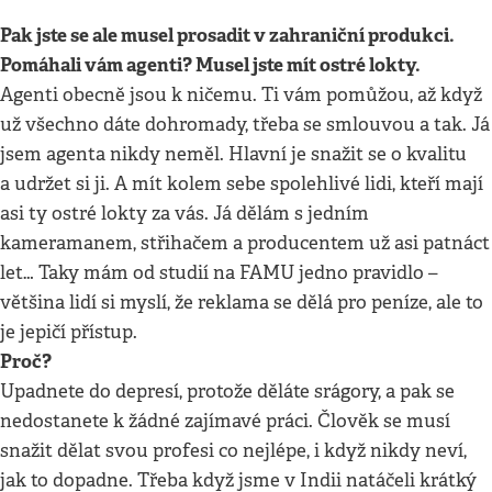
Pak jste se ale musel prosadit v zahraniční produkci.
Pomáhali vám agenti? Musel jste mít ostré lokty.
Agenti obecně jsou k ničemu. Ti vám pomůžou, až když
už všechno dáte dohromady, třeba se smlouvou a tak. Já
jsem agenta nikdy neměl. Hlavní je snažit se o kvalitu
a udržet si ji. A mít kolem sebe spolehlivé lidi, kteří mají
asi ty ostré lokty za vás. Já dělám s jedním
kameramanem, střihačem a producentem už asi patnáct
let… Taky mám od studií na FAMU jedno pravidlo –
většina lidí si myslí, že reklama se dělá pro peníze, ale to
je jepičí přístup.
Proč?
Upadnete do depresí, protože děláte srágory, a pak se
nedostanete k žádné zajímavé práci. Člověk se musí
snažit dělat svou profesi co nejlépe, i když nikdy neví,
jak to dopadne. Třeba když jsme v Indii natáčeli krátký