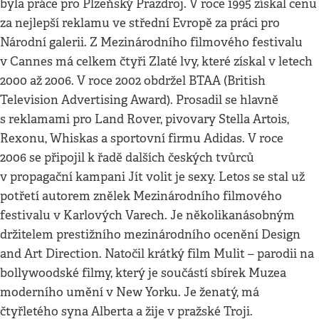
byla práce pro Plzeňský Prazdroj. V roce 1995 získal cenu
za nejlepší reklamu ve střední Evropě za práci pro
Národní galerii. Z Mezinárodního filmového festivalu
v Cannes má celkem čtyři Zlaté lvy, které získal v letech
2000 až 2006. V roce 2002 obdržel BTAA (British
Television Advertising Award). Prosadil se hlavně
s reklamami pro Land Rover, pivovary Stella Artois,
Rexonu, Whiskas a sportovní firmu Adidas. V roce
2006 se připojil k řadě dalších českých tvůrců
v propagační kampani Jít volit je sexy. Letos se stal už
potřetí autorem znělek Mezinárodního filmového
festivalu v Karlových Varech. Je několikanásobným
držitelem prestižního mezinárodního ocenění Design
and Art Direction. Natočil krátký film Mulit – parodii na
bollywoodské filmy, který je součástí sbírek Muzea
moderního umění v New Yorku. Je ženatý, má
čtyřletého syna Alberta a žije v pražské Troji.