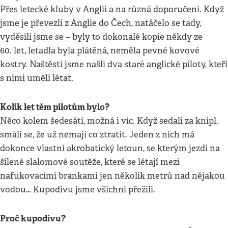
Přes letecké kluby v Anglii a na různá doporučení. Když
jsme je převezli z Anglie do Čech, natáčelo se tady,
vyděsili jsme se – byly to dokonalé kopie někdy ze
60. let, letadla byla plátěná, neměla pevné kovové
kostry. Naštěstí jsme našli dva staré anglické piloty, kteří
s nimi uměli létat.
Kolik let těm pilotům bylo?
Něco kolem šedesáti, možná i víc. Když sedali za knipl,
smáli se, že už nemají co ztratit. Jeden z nich má
dokonce vlastní akrobatický letoun, se kterým jezdí na
šílené slalomové soutěže, které se létají mezi
nafukovacími brankami jen několik metrů nad nějakou
vodou… Kupodivu jsme všichni přežili.
Proč kupodivu?