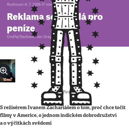
Rozhovor
•
6. 7. 2009
•
17
minut
Reklama se nedělá pro
peníze
Ondřej Nezbeda
,
Jan Gregor
Autor: Respekt
S režisérem Ivanem Zachariášem o tom, proč chce točit
filmy v Americe, o jednom indickém dobrodružství
a o výčitkách svědomí