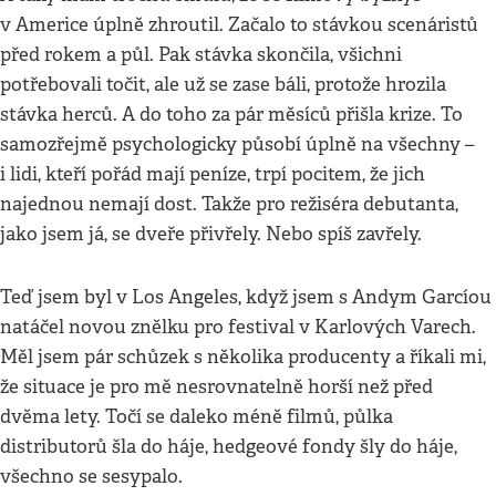
v Americe úplně zhroutil. Začalo to stávkou scenáristů
před rokem a půl. Pak stávka skončila, všichni
potřebovali točit, ale už se zase báli, protože hrozila
stávka herců. A do toho za pár měsíců přišla krize. To
samozřejmě psychologicky působí úplně na všechny –
i lidi, kteří pořád mají peníze, trpí pocitem, že jich
najednou nemají dost. Takže pro režiséra debutanta,
jako jsem já, se dveře přivřely. Nebo spíš zavřely.
Teď jsem byl v Los Angeles, když jsem s Andym Garcíou
natáčel novou znělku pro festival v Karlových Varech.
Měl jsem pár schůzek s několika producenty a říkali mi,
že situace je pro mě nesrovnatelně horší než před
dvěma lety. Točí se daleko méně filmů, půlka
distributorů šla do háje, hedgeové fondy šly do háje,
všechno se sesypalo.