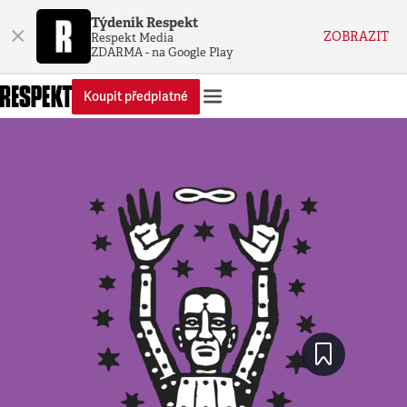
Týdeník Respekt
×
ZOBRAZIT
Respekt Media
ZDARMA - na Google Play
Koupit předplatné