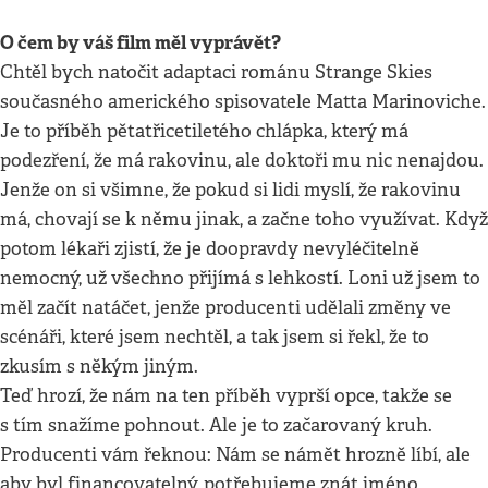
O čem by váš film měl vyprávět?
Chtěl bych natočit adaptaci románu Strange Skies
současného amerického spisovatele Matta Marinoviche.
Je to příběh pětatřicetiletého chlápka, který má
podezření, že má rakovinu, ale doktoři mu nic nenajdou.
Jenže on si všimne, že pokud si lidi myslí, že rakovinu
má, chovají se k němu jinak, a začne toho využívat. Když
potom lékaři zjistí, že je doopravdy nevyléčitelně
nemocný, už všechno přijímá s lehkostí. Loni už jsem to
měl začít natáčet, jenže producenti udělali změny ve
scénáři, které jsem nechtěl, a tak jsem si řekl, že to
zkusím s někým jiným.
Teď hrozí, že nám na ten příběh vyprší opce, takže se
s tím snažíme pohnout. Ale je to začarovaný kruh.
Producenti vám řeknou: Nám se námět hrozně líbí, ale
aby byl financovatelný, potřebujeme znát jméno