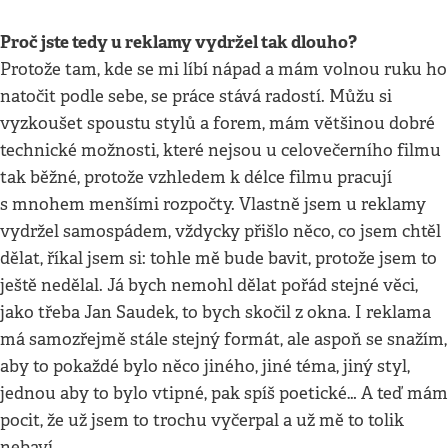
Proč jste tedy u reklamy vydržel tak dlouho?
Protože tam, kde se mi líbí nápad a mám volnou ruku ho
natočit podle sebe, se práce stává radostí. Můžu si
vyzkoušet spoustu stylů a forem, mám většinou dobré
technické možnosti, které nejsou u celovečerního filmu
tak běžné, protože vzhledem k délce filmu pracují
s mnohem menšími rozpočty. Vlastně jsem u reklamy
vydržel samospádem, vždycky přišlo něco, co jsem chtěl
dělat, říkal jsem si: tohle mě bude bavit, protože jsem to
ještě nedělal. Já bych nemohl dělat pořád stejné věci,
jako třeba Jan Saudek, to bych skočil z okna. I reklama
má samozřejmě stále stejný formát, ale aspoň se snažím,
aby to pokaždé bylo něco jiného, jiné téma, jiný styl,
jednou aby to bylo vtipné, pak spíš poetické… A teď mám
pocit, že už jsem to trochu vyčerpal a už mě to tolik
nebaví.