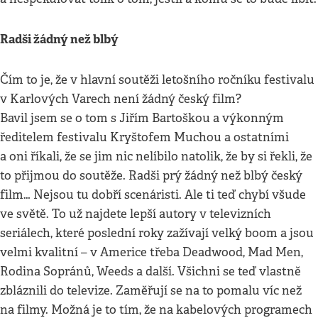
Radši žádný než blbý
Čím to je, že v hlavní soutěži letošního ročníku festivalu
v Karlových Varech není žádný český film?
Bavil jsem se o tom s Jiřím Bartoškou a výkonným
ředitelem festivalu Kryštofem Muchou a ostatními
a oni říkali, že se jim nic nelíbilo natolik, že by si řekli, že
to přijmou do soutěže. Radši prý žádný než blbý český
film… Nejsou tu dobří scenáristi. Ale ti teď chybí všude
ve světě. To už najdete lepší autory v televizních
seriálech, které poslední roky zažívají velký boom a jsou
velmi kvalitní – v Americe třeba Deadwood, Mad Men,
Rodina Sopránů, Weeds a další. Všichni se teď vlastně
zbláznili do televize. Zaměřují se na to pomalu víc než
na filmy. Možná je to tím, že na kabelových programech