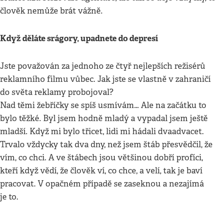
člověk nemůže brát vážně.
Když děláte srágory, upadnete do depresí
Jste považován za jednoho ze čtyř nejlepších režisérů
reklamního filmu vůbec. Jak jste se vlastně v zahraničí
do světa reklamy probojoval?
Nad těmi žebříčky se spíš usmívám… Ale na začátku to
bylo těžké. Byl jsem hodně mladý a vypadal jsem ještě
mladší. Když mi bylo třicet, lidi mi hádali dvaadvacet.
Trvalo vždycky tak dva dny, než jsem štáb přesvědčil, že
vím, co chci. A ve štábech jsou většinou dobří profíci,
kteří když vědí, že člověk ví, co chce, a velí, tak je baví
pracovat. V opačném případě se zaseknou a nezajímá
je to.