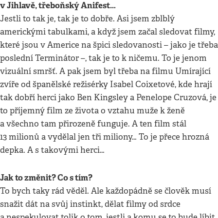
v Jihlavě, třeboňský Anifest…
Jestli to tak je, tak je to dobře. Asi jsem zblblý
americkými tabulkami, a když jsem začal sledovat filmy,
které jsou v Americe na špici sledovanosti – jako je třeba
poslední Terminátor –, tak je to k ničemu. To je jenom
vizuální smršť. A pak jsem byl třeba na filmu Umírající
zvíře od španělské režisérky Isabel Coixetové, kde hrají
tak dobří herci jako Ben Kingsley a Penelope Cruzová, je
to příjemný film ze života o vztahu muže k ženě
a všechno tam přirozeně funguje. A ten film stál
13 milionů a vydělal jen tři miliony… To je přece hrozná
depka. A s takovými herci…
Jak to změnit? Co s tím?
To bych taky rád věděl. Ale každopádně se člověk musí
snažit dát na svůj instinkt, dělat filmy od srdce
a nespekulovat tolik o tom, jestli a komu se to bude líbit.