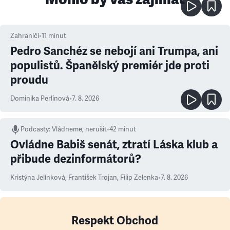
Zahraničí
•
11
minut
Pedro Sanchéz se nebojí ani Trumpa, ani
populistů. Španělský premiér jde proti
proudu
Dominika Perlínová
•
7. 8. 2026
Podcasty
:
Vládneme, nerušit
•
42 minut
Ovládne Babiš senát, ztratí Láska klub a
přibude dezinformátorů?
Kristýna Jelínková
,
František Trojan
,
Filip Zelenka
•
7. 8. 2026
Respekt Obchod