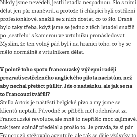
Nikdy jsme nevěděli, jestli letadla nespadnou. Šlo s nimi
dělat jen pár manévrů, a protože ti chlapíci byli ostřílení
profesionálové, snažili se z nich dostat, co to šlo. Drsné
bylo taky třeba, když jsme se jedno z těch letadel snažili
po „sestřelu“ s kamerou ve vrtulníku pronásledovat.
Myslím, že ten volný pád byl i na hranici toho, co by se
mělo normálně s vrtulníkem dělat.
V pointě toho spotu francouzský výčepní raději
prozradí sestřeleného anglického pilota nacistům, než
aby nechal přetéct půllitr. Jde o nadsázku, ale jak se na
to Francouzi tvářili?
Stella Artois je naštěstí belgické pivo a my jsme se
klientů neptali. Původně se příběh měl odehrávat za
Francouzské revoluce, ale mně to nepřišlo moc zajímavé,
tak jsem scénář předělal a prošlo to. Je pravda, že si pár
Francouzů stěžovalo agentuře, ale tak se děje vždycky, to