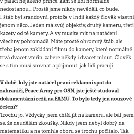
v paláci nějakého prince, kam se lidi normálně
nedostanou… Prostě jsme nikdy nevěděli, co bude.
I štáb byl srandovní, protože v Indii každý člověk vlastní
jenom něco. Jeden má svůj objektiv, druhý kameru, třetí
kazety od té kamery. A vy musíte mít na natáčení
všechny pohromadě. Máte prostě ohromný štáb, ale
třeba jenom zakládání filmu do kamery, které normálně
trvá dvacet vteřin, zabere někdy i dvacet minut. Člověk
se s tím musí srovnat a přijmout, jak lidi pracují.
V době, kdy jste natáčel první reklamní spot do
zahraničí, Peace Army pro OSN, jste ještě studoval
dokumentární režii na FAMU. To bylo tedy jen nouzové
řešení?
Trochu jo. Vždycky jsem chtěl jít na kameru, ale bál jsem
se, že neudělám zkoušky. Nikdy jsem nebyl dobrý na
matematiku a na tomhle oboru se trochu počítalo. Tak