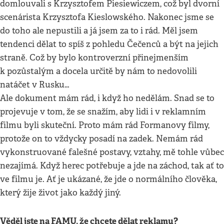
domlouvali s Krzysztofem Piesiewiczem, což byl dvorní
scenárista Krzysztofa Kieslowského. Nakonec jsme se
do toho ale nepustili a já jsem za to i rád. Měl jsem
tendenci dělat to spíš z pohledu Čečenců a být na jejich
straně. Což by bylo kontroverzní přinejmenším
k pozůstalým a docela určitě by nám to nedovolili
natáčet v Rusku…
Ale dokument mám rád, i když ho nedělám. Snad se to
projevuje v tom, že se snažím, aby lidi i v reklamním
filmu byli skuteční. Proto mám rád Formanovy filmy,
protože on to vždycky posadí na zadek. Nemám rád
vykonstruované falešné postavy, vztahy, mě tohle vůbec
nezajímá. Když herec potřebuje a jde na záchod, tak ať to
ve filmu je. Ať je ukázané, že jde o normálního člověka,
který žije život jako každý jiný.
Věděl jste na FAMU, že chcete dělat reklamu?