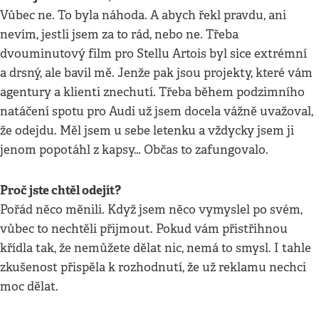
Vůbec ne. To byla náhoda. A abych řekl pravdu, ani
nevím, jestli jsem za to rád, nebo ne. Třeba
dvouminutový film pro Stellu Artois byl sice extrémní
a drsný, ale bavil mě. Jenže pak jsou projekty, které vám
agentury a klienti znechutí. Třeba během podzimního
natáčení spotu pro Audi už jsem docela vážně uvažoval,
že odejdu. Měl jsem u sebe letenku a vždycky jsem ji
jenom popotáhl z kapsy… Občas to zafungovalo.
Proč jste chtěl odejít?
Pořád něco měnili. Když jsem něco vymyslel po svém,
vůbec to nechtěli přijmout. Pokud vám přistřihnou
křídla tak, že nemůžete dělat nic, nemá to smysl. I tahle
zkušenost přispěla k rozhodnutí, že už reklamu nechci
moc dělat.