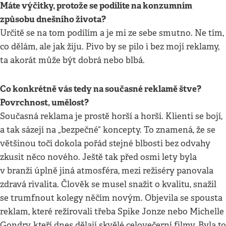
Máte výčitky, protože se podílíte na konzumním
způsobu dnešního života?
Určitě se na tom podílím a je mi ze sebe smutno. Ne tím,
co dělám, ale jak žiju. Pivo by se pilo i bez mojí reklamy,
ta akorát může být dobrá nebo blbá.
Co konkrétně vás tedy na současné reklamě štve?
Povrchnost, umělost?
Současná reklama je prostě horší a horší. Klienti se bojí,
a tak sázejí na „bezpečné“ koncepty. To znamená, že se
většinou točí dokola pořád stejné blbosti bez odvahy
zkusit něco nového. Ještě tak před osmi lety byla
v branži úplně jiná atmosféra, mezi režiséry panovala
zdravá rivalita. Člověk se musel snažit o kvalitu, snažil
se trumfnout kolegy něčím novým. Objevila se spousta
reklam, které režírovali třeba Spike Jonze nebo Michelle
Gondry, kteří dnes dělají skvělé celovečerní filmy. Byla to