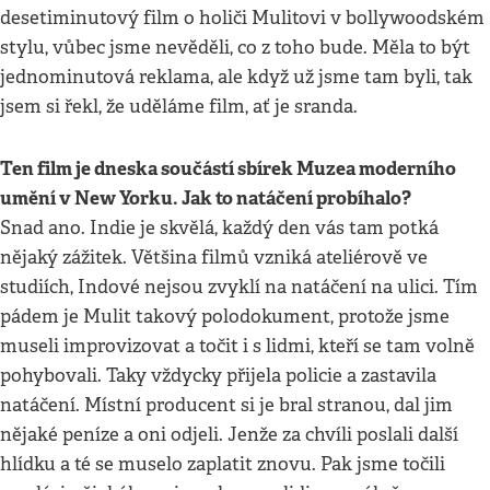
desetiminutový film o holiči Mulitovi v bollywoodském
stylu, vůbec jsme nevěděli, co z toho bude. Měla to být
jednominutová reklama, ale když už jsme tam byli, tak
jsem si řekl, že uděláme film, ať je sranda.
Ten film je dneska součástí sbírek Muzea moderního
umění v New Yorku. Jak to natáčení probíhalo?
Snad ano. Indie je skvělá, každý den vás tam potká
nějaký zážitek. Většina filmů vzniká ateliérově ve
studiích, Indové nejsou zvyklí na natáčení na ulici. Tím
pádem je Mulit takový polodokument, protože jsme
museli improvizovat a točit i s lidmi, kteří se tam volně
pohybovali. Taky vždycky přijela policie a zastavila
natáčení. Místní producent si je bral stranou, dal jim
nějaké peníze a oni odjeli. Jenže za chvíli poslali další
hlídku a té se muselo zaplatit znovu. Pak jsme točili