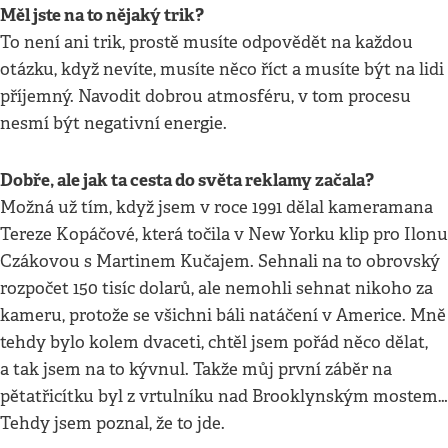
Měl jste na to nějaký trik?
To není ani trik, prostě musíte odpovědět na každou
otázku, když nevíte, musíte něco říct a musíte být na lidi
příjemný. Navodit dobrou atmosféru, v tom procesu
nesmí být negativní energie.
Dobře, ale jak ta cesta do světa reklamy začala?
Možná už tím, když jsem v roce 1991 dělal kameramana
Tereze Kopáčové, která točila v New Yorku klip pro Ilonu
Czákovou s Martinem Kučajem. Sehnali na to obrovský
rozpočet 150 tisíc dolarů, ale nemohli sehnat nikoho za
kameru, protože se všichni báli natáčení v Americe. Mně
tehdy bylo kolem dvaceti, chtěl jsem pořád něco dělat,
a tak jsem na to kývnul. Takže můj první záběr na
pětatřicítku byl z vrtulníku nad Brooklynským mostem…
Tehdy jsem poznal, že to jde.