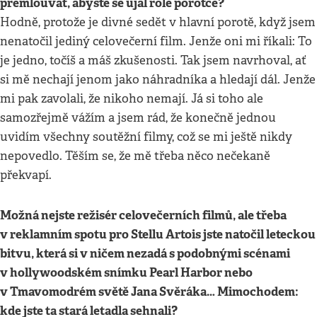
přemlouvat, abyste se ujal role porotce?
Hodně, protože je divné sedět v hlavní porotě, když jsem
nenatočil jediný celovečerní film. Jenže oni mi říkali: To
je jedno, točíš a máš zkušenosti. Tak jsem navrhoval, ať
si mě nechají jenom jako náhradníka a hledají dál. Jenže
mi pak zavolali, že nikoho nemají. Já si toho ale
samozřejmě vážím a jsem rád, že konečně jednou
uvidím všechny soutěžní filmy, což se mi ještě nikdy
nepovedlo. Těším se, že mě třeba něco nečekaně
překvapí.
Možná nejste režisér celovečerních filmů, ale třeba
v reklamním spotu pro Stellu Artois jste natočil leteckou
bitvu, která si v ničem nezadá s podobnými scénami
v hollywoodském snímku Pearl Harbor nebo
v Tmavomodrém světě Jana Svěráka… Mimochodem:
kde jste ta stará letadla sehnali?