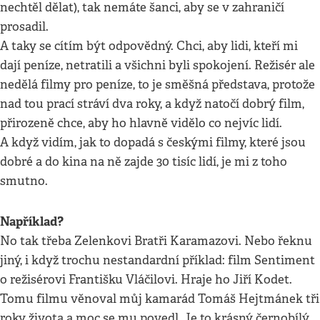
nechtěl dělat), tak nemáte šanci, aby se v zahraničí
prosadil.
A taky se cítím být odpovědný. Chci, aby lidi, kteří mi
dají peníze, netratili a všichni byli spokojení. Režisér ale
nedělá filmy pro peníze, to je směšná představa, protože
nad tou prací stráví dva roky, a když natočí dobrý film,
přirozeně chce, aby ho hlavně vidělo co nejvíc lidí.
A když vidím, jak to dopadá s českými filmy, které jsou
dobré a do kina na ně zajde 30 tisíc lidí, je mi z toho
smutno.
Například?
No tak třeba Zelenkovi Bratři Karamazovi. Nebo řeknu
jiný, i když trochu nestandardní příklad: film Sentiment
o režisérovi Františku Vláčilovi. Hraje ho Jiří Kodet.
Tomu filmu věnoval můj kamarád Tomáš Hejtmánek tři
roky života a moc se mu povedl. Je to krásný černobílý