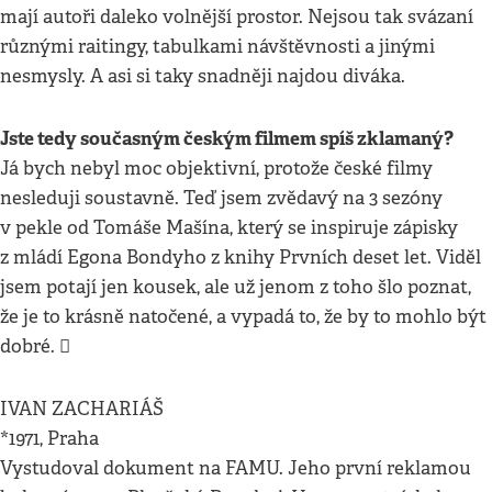
mají autoři daleko volnější prostor. Nejsou tak svázaní
různými raitingy, tabulkami návštěvnosti a jinými
nesmysly. A asi si taky snadněji najdou diváka.
Jste tedy současným českým filmem spíš zklamaný?
Já bych nebyl moc objektivní, protože české filmy
nesleduji soustavně. Teď jsem zvědavý na 3 sezóny
v pekle od Tomáše Mašína, který se inspiruje zápisky
z mládí Egona Bondyho z knihy Prvních deset let. Viděl
jsem potají jen kousek, ale už jenom z toho šlo poznat,
že je to krásně natočené, a vypadá to, že by to mohlo být
dobré. 
IVAN ZACHARIÁŠ
*1971, Praha
Vystudoval dokument na FAMU. Jeho první reklamou