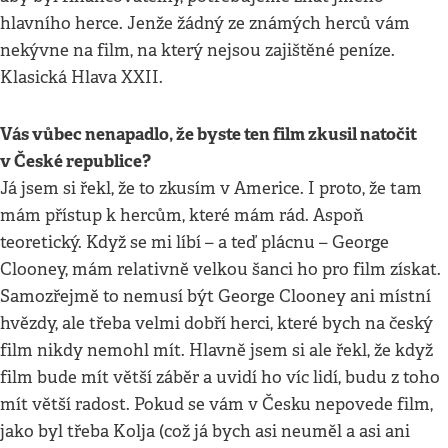
hlavního herce. Jenže žádný ze známých herců vám
nekývne na film, na který nejsou zajištěné peníze.
Klasická Hlava XXII.
Vás vůbec nenapadlo, že byste ten film zkusil natočit
v České republice?
Já jsem si řekl, že to zkusím v Americe. I proto, že tam
mám přístup k hercům, které mám rád. Aspoň
teoretický. Když se mi líbí – a teď plácnu – George
Clooney, mám relativně velkou šanci ho pro film získat.
Samozřejmě to nemusí být George Clooney ani místní
hvězdy, ale třeba velmi dobří herci, které bych na český
film nikdy nemohl mít. Hlavně jsem si ale řekl, že když
film bude mít větší záběr a uvidí ho víc lidí, budu z toho
mít větší radost. Pokud se vám v Česku nepovede film,
jako byl třeba Kolja (což já bych asi neuměl a asi ani