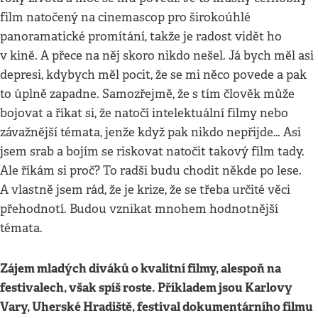
film natočený na cinemascop pro širokoúhlé
panoramatické promítání, takže je radost vidět ho
v kině. A přece na něj skoro nikdo nešel. Já bych měl asi
depresi, kdybych měl pocit, že se mi něco povede a pak
to úplně zapadne. Samozřejmě, že s tím člověk může
bojovat a říkat si, že natočí intelektuální filmy nebo
závažnější témata, jenže když pak nikdo nepřijde… Asi
jsem srab a bojím se riskovat natočit takový film tady.
Ale říkám si proč? To radši budu chodit někde po lese.
A vlastně jsem rád, že je krize, že se třeba určité věci
přehodnotí. Budou vznikat mnohem hodnotnější
témata.
Zájem mladých diváků o kvalitní filmy, alespoň na
festivalech, však spíš roste. Příkladem jsou Karlovy
Vary, Uherské Hradiště, festival dokumentárního filmu