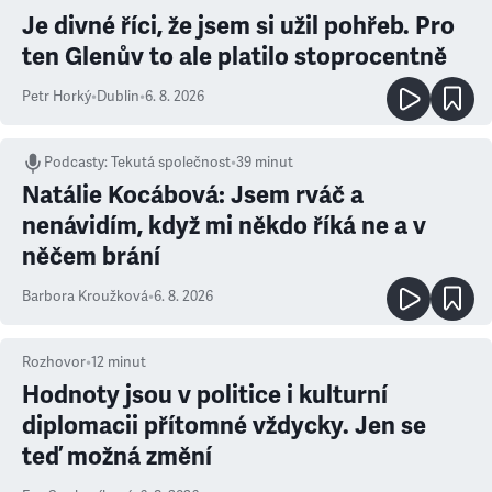
Je divné říci, že jsem si užil pohřeb. Pro
ten Glenův to ale platilo stoprocentně
Petr Horký
•
Dublin
•
6. 8. 2026
Podcasty
:
Tekutá společnost
•
39 minut
Natálie Kocábová: Jsem rváč a
nenávidím, když mi někdo říká ne a v
něčem brání
Barbora Kroužková
•
6. 8. 2026
Rozhovor
•
12
minut
Hodnoty jsou v politice i kulturní
diplomacii přítomné vždycky. Jen se
teď možná změní