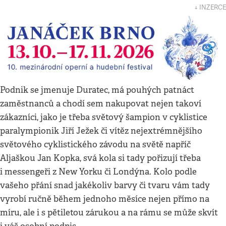
↓ INZERCE
Podnik se jmenuje Duratec, má pouhých patnáct
zaměstnanců a chodí sem nakupovat nejen takoví
zákazníci, jako je třeba světový šampion v cyklistice
paralympionik Jiří Ježek či vítěz nejextrémnějšího
světového cyklistického závodu na světě napříč
Aljaškou Jan Kopka, svá kola si tady pořizují třeba
i messengeři z New Yorku či Londýna. Kolo podle
vašeho přání snad jakékoliv barvy či tvaru vám tady
vyrobí ručně během jednoho měsíce nejen přímo na
míru, ale i s pětiletou zárukou a na rámu se může skvít