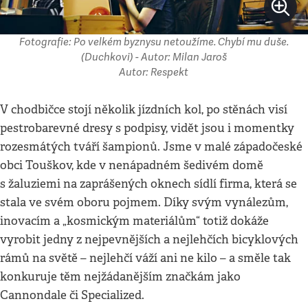
Fotografie: Po velkém byznysu netoužíme. Chybí mu duše.
(Duchkovi) - Autor: Milan Jaroš
Autor: Respekt
V chodbičce stojí několik jízdních kol, po stěnách visí
pestrobarevné dresy s podpisy, vidět jsou i momentky
rozesmátých tváří šampionů. Jsme v malé západočeské
obci Touškov, kde v nenápadném šedivém domě
s žaluziemi na zaprášených oknech sídlí firma, která se
stala ve svém oboru pojmem. Díky svým vynálezům,
inovacím a „kosmickým materiálům“ totiž dokáže
vyrobit jedny z nejpevnějších a nejlehčích bicyklových
rámů na světě – nejlehčí váží ani ne kilo – a směle tak
konkuruje těm nejžádanějším značkám jako
Cannondale či Specialized.