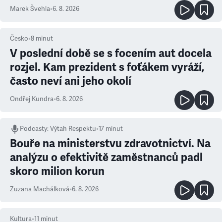
Marek Švehla
•
6. 8. 2026
Česko
•
8
minut
V poslední době se s focením aut docela
rozjel. Kam prezident s foťákem vyráží,
často neví ani jeho okolí
Ondřej Kundra
•
6. 8. 2026
Podcasty
:
Výtah Respektu
•
17 minut
Bouře na ministerstvu zdravotnictví. Na
analýzu o efektivitě zaměstnanců padl
skoro milion korun
Zuzana Machálková
•
6. 8. 2026
Kultura
•
11
minut