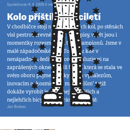
Společnost
•
4. 4. 2009
•
5
minut
Kolo příštího tisíciletí
V chodbičce stojí několik jízdních kol, po stěnách
visí pestrobarevné dresy s podpisy, vidět jsou i
momentky rozesmátých tváří šampionů. Jsme v
malé západočeské obci Touškov, kde v
nenápadném šedivém domě s žaluziemi na
zaprášených oknech sídlí firma, která se stala ve
svém oboru pojmem. Díky svým vynálezům,
inovacím a „kosmickým materiálům“ totiž
dokáže vyrobit jedny z nejpevnějších a
nejlehčích bicyklových rámů na světě.
Jan Brabec