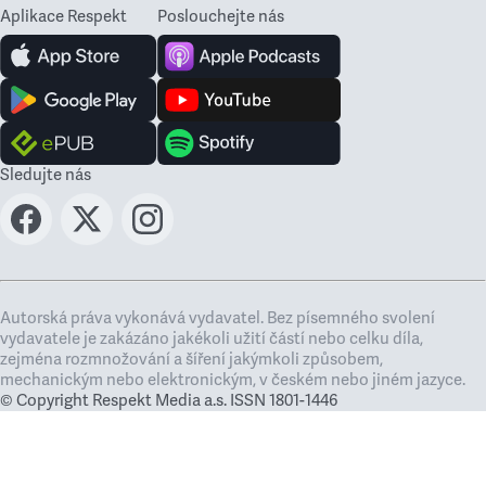
Aplikace Respekt
Poslouchejte nás
Sledujte nás
Autorská práva vykonává vydavatel. Bez písemného svolení
vydavatele je zakázáno jakékoli užití částí nebo celku díla,
zejména rozmnožování a šíření jakýmkoli způsobem,
mechanickým nebo elektronickým, v českém nebo jiném jazyce.
© Copyright Respekt Media a.s. ISSN 1801-1446