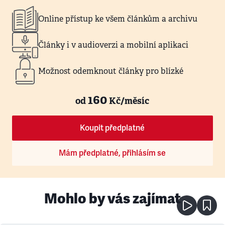
Online přístup ke všem článkům a archivu
Články i v audioverzi a mobilní aplikaci
Možnost odemknout články pro blízké
160
od
Kč/měsíc
Koupit předplatné
Mám předplatné, přihlásím se
Mohlo by vás zajímat