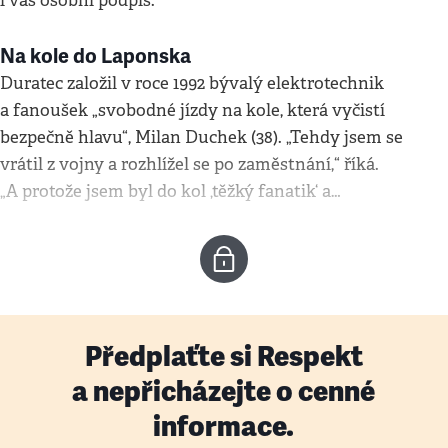
i váš osobní podpis.
Na kole do Laponska
Duratec založil v roce 1992 bývalý elektrotechnik
a fanoušek „svobodné jízdy na kole, která vyčistí
bezpečně hlavu“, Milan Duchek (38). „Tehdy jsem se
vrátil z vojny a rozhlížel se po zaměstnání,“ říká.
„A protože jsem byl do kol ‚těžký fanatik‘ a…
Předplaťte si Respekt
a nepřicházejte o cenné
informace.