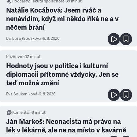
Podcasty
:
Tekutá společnost
•
39 minut
Natálie Kocábová: Jsem rváč a
nenávidím, když mi někdo říká ne a v
něčem brání
Barbora Kroužková
•
6. 8. 2026
Rozhovor
•
12
minut
Hodnoty jsou v politice i kulturní
diplomacii přítomné vždycky. Jen se
teď možná změní
Eva Soukeníková
•
6. 8. 2026
Komentář
•
8
minut
Ján Markoš: Neonacista má právo na
lék v lékárně, ale ne na místo v kavárně