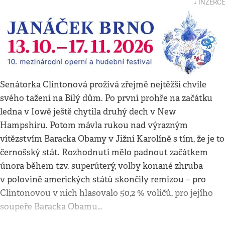
↓ INZERCE
Senátorka Clintonová prožívá zřejmě nejtěžší chvíle
svého tažení na Bílý dům. Po první prohře na začátku
ledna v Iowě ještě chytila druhý dech v New
Hampshiru. Potom mávla rukou nad výrazným
vítězstvím Baracka Obamy v Jižní Karolíně s tím, že je to
černošský stát. Rozhodnutí mělo padnout začátkem
února během tzv. superúterý, volby konané zhruba
v polovině amerických států skončily remízou – pro
Clintonovou v nich hlasovalo 50,2 % voličů, pro jejího
soupeře Baracka Obamu…