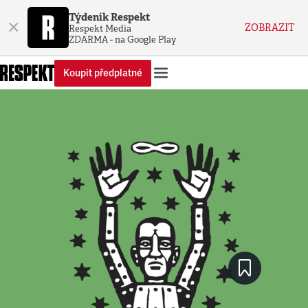
Týdeník Respekt
×
ZOBRAZIT
Respekt Media
ZDARMA - na Google Play
Koupit předplatné