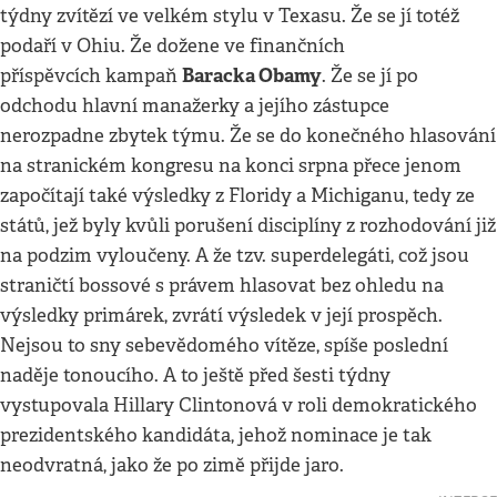
týdny zvítězí ve velkém stylu v Texasu. Že se jí totéž
podaří v Ohiu. Že dožene ve finančních
Baracka Obamy
příspěvcích kampaň
. Že se jí po
odchodu hlavní manažerky a jejího zástupce
nerozpadne zbytek týmu. Že se do konečného hlasování
na stranickém kongresu na konci srpna přece jenom
započítají také výsledky z Floridy a Michiganu, tedy ze
států, jež byly kvůli porušení disciplíny z rozhodování již
na podzim vyloučeny. A že tzv. superdelegáti, což jsou
straničtí bossové s právem hlasovat bez ohledu na
výsledky primárek, zvrátí výsledek v její prospěch.
Nejsou to sny sebevědomého vítěze, spíše poslední
naděje tonoucího. A to ještě před šesti týdny
vystupovala Hillary Clintonová v roli demokratického
prezidentského kandidáta, jehož nominace je tak
neodvratná, jako že po zimě přijde jaro.