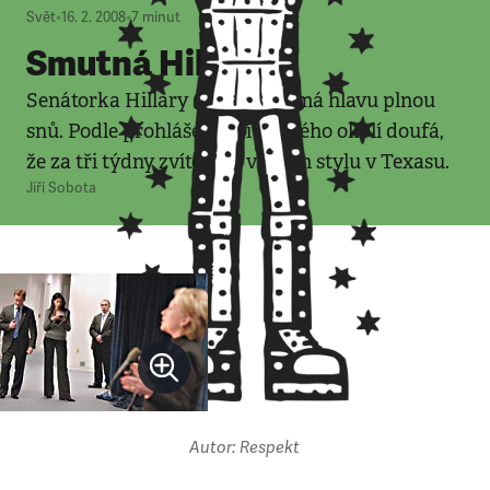
Svět
•
16. 2. 2008
•
7
minut
Smutná Hillary
Senátorka Hillary Clintonová má hlavu plnou
snů. Podle prohlášení lidí ze svého okolí doufá,
že za tři týdny zvítězí ve velkém stylu v Texasu.
Jiří Sobota
Autor: Respekt