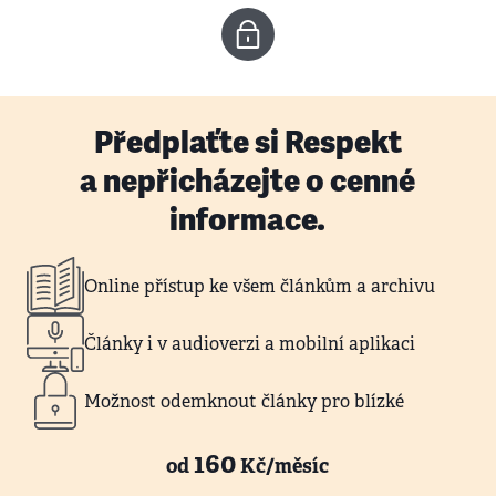
Předplaťte si Respekt
a nepřicházejte o cenné
informace.
Online přístup ke všem článkům a archivu
Články i v audioverzi a mobilní aplikaci
Možnost odemknout články pro blízké
160
od
Kč/měsíc