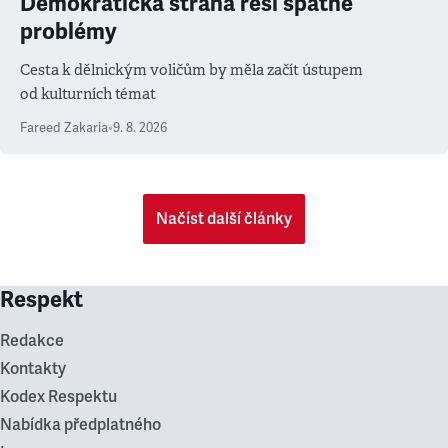
Demokratická strana řeší špatné
problémy
Cesta k dělnickým voličům by měla začít ústupem
od kulturních témat
Fareed Zakaria
•
9. 8. 2026
Načíst další články
Respekt
Redakce
Kontakty
Kodex Respektu
Nabídka předplatného