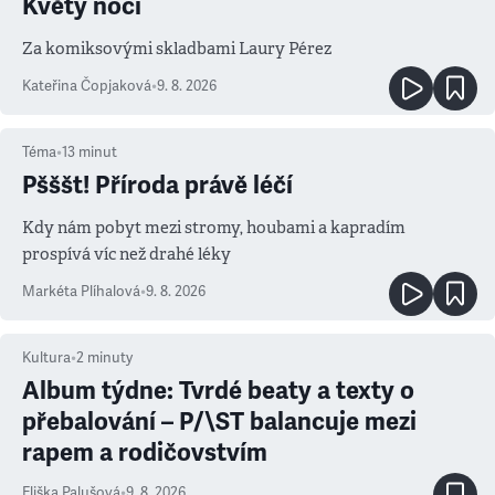
Květy noci
Za komiksovými skladbami Laury Pérez
Kateřina Čopjaková
•
9. 8. 2026
Téma
•
13
minut
Pšššt! Příroda právě léčí
Kdy nám pobyt mezi stromy, houbami a kapradím
prospívá víc než drahé léky
Markéta Plíhalová
•
9. 8. 2026
Kultura
•
2
minuty
Album týdne: Tvrdé beaty a texty o
přebalování – P/\ST balancuje mezi
rapem a rodičovstvím
Eliška Palušová
•
9. 8. 2026