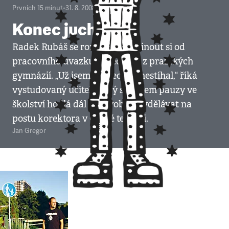
Prvních 15 minut
•
31. 8. 2008
•
4
minuty
Konec juchání
Radek Rubáš se rozhodl odpočinout si od
pracovního úvazku na jednom z pražských
gymnázií. „Už jsem to všechno nestíhal,“ říká
vystudovaný učitel, který si během pauzy ve
školství hodlá dál na živobytí vydělávat na
postu korektora v České televizi.
Jan Gregor