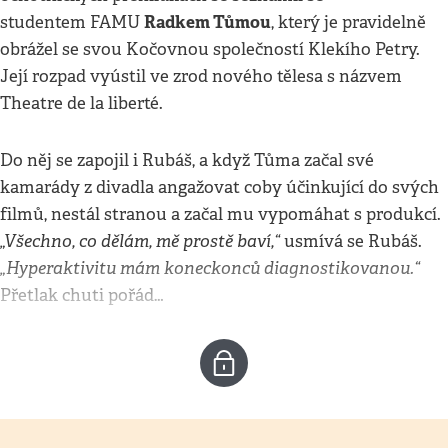
Radkem Tůmou
studentem FAMU
, který je pravidelně
obrážel se svou Kočovnou společností Klekího Petry.
Její rozpad vyústil ve zrod nového tělesa s názvem
Theatre de la liberté.
Do něj se zapojil i Rubáš, a když Tůma začal své
kamarády z divadla angažovat coby účinkující do svých
filmů, nestál stranou a začal mu vypomáhat s produkcí.
„Všechno, co dělám, mě prostě baví,“
usmívá se Rubáš.
„Hyperaktivitu mám koneckonců diagnostikovanou.“
Přetlak chuti pořád…