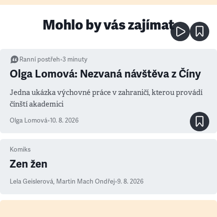
Mohlo by vás zajímat
Ranní postřeh
•
3
minuty
Olga Lomová: Nezvaná návštěva z Číny
Jedna ukázka výchovné práce v zahraničí, kterou provádí
čínští akademici
Olga Lomová
•
10. 8. 2026
Komiks
Zen žen
Lela Geislerová
,
Martin Mach Ondřej
•
9. 8. 2026