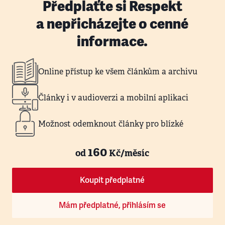
Předplaťte si Respekt
a nepřicházejte o cenné
informace.
Online přístup ke všem článkům a archivu
Články i v audioverzi a mobilní aplikaci
Možnost odemknout články pro blízké
160
od
Kč/měsíc
Koupit předplatné
Mám předplatné, přihlásím se