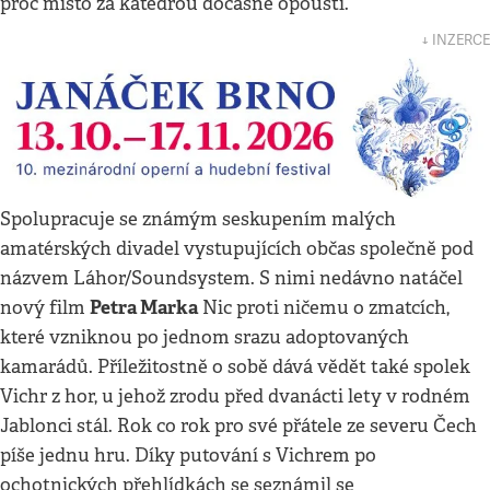
proč místo za katedrou dočasně opouští.
↓ INZERCE
Spolupracuje se známým seskupením malých
amatérských divadel vystupujících občas společně pod
názvem Láhor/Soundsystem. S nimi nedávno natáčel
Petra Marka
nový film
Nic proti ničemu o zmatcích,
které vzniknou po jednom srazu adoptovaných
kamarádů. Příležitostně o sobě dává vědět také spolek
Vichr z hor, u jehož zrodu před dvanácti lety v rodném
Jablonci stál. Rok co rok pro své přátele ze severu Čech
píše jednu hru. Díky putování s Vichrem po
ochotnických přehlídkách se seznámil se