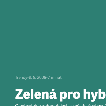
Trendy
•
9. 8. 2008
•
7
minut
Zelená pro hyb
O hybridních automobilech se nějak všeobecně ví