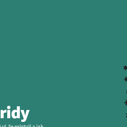
ridy
, že existují a jak