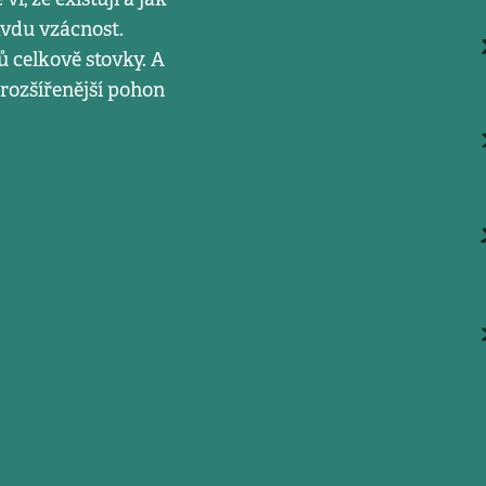
ravdu vzácnost.
ů celkově stovky. A
jrozšířenější pohon