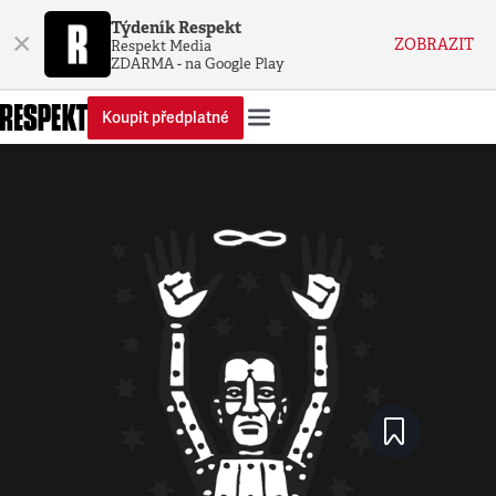
Týdeník Respekt
×
ZOBRAZIT
Respekt Media
ZDARMA - na Google Play
Koupit předplatné