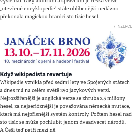
výsledků. Díky autorům a správcům je česká verze
„otevřené encyklopedie“ stále oblíbenější: nedávno
překonala magickou hranici sto tisíc hesel.
↓ INZERCE
Když wikipedista revertuje
Wikipedie vznikla před sedmi lety ve Spojených státech
a dnes má na celém světě 250 jazykových verzí.
Nejrozšířenější je anglická verze se zhruba 2,5 miliony
hesel, za nejserióznější je považována německá mutace,
která má nejpřísnější systém kontroly. Počtem hesel nad
sto tisíc se může pochlubit jenom dvaadvacet národů.
A Češi teď patří mezi ně.