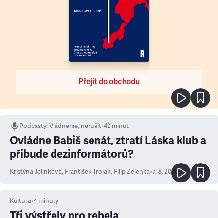
Přejít do obchodu
Podcasty
:
Vládneme, nerušit
•
42 minut
Ovládne Babiš senát, ztratí Láska klub a
přibude dezinformátorů?
Kristýna Jelínková
,
František Trojan
,
Filip Zelenka
•
7. 8. 2026
Kultura
•
4
minuty
Tři výstřely pro rebela