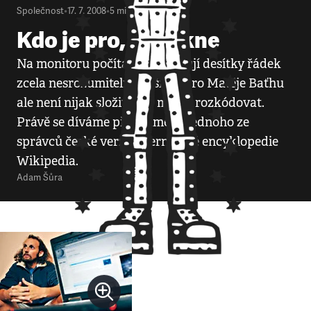
Společnost
•
17. 7. 2008
•
5
minut
Kdo je pro, ať klikne
Na monitoru počítače naskakují desítky řádek
zcela nesrozumitelných šifer. Pro Matěje Baťhu
ale není nijak složité je v mžiku rozkódovat.
Právě se díváme přes rameno jednoho ze
správců české verze internetové encyklopedie
Wikipedia.
Adam Šůra