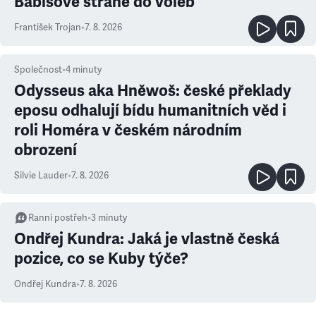
Babišově straně do voleb
František Trojan
•
7. 8. 2026
Společnost
•
4
minuty
Odysseus aka Hněwoš: české překlady
eposu odhalují bídu humanitních věd i
roli Homéra v českém národním
obrození
Silvie Lauder
•
7. 8. 2026
Ranní postřeh
•
3
minuty
Ondřej Kundra: Jaká je vlastně česká
pozice, co se Kuby týče?
Ondřej Kundra
•
7. 8. 2026