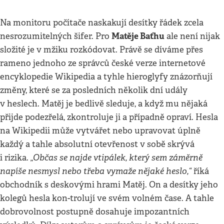
Na monitoru počítače naskakují desítky řádek zcela
Matěje Baťhu
nesrozumitelných šifer. Pro
ale není nijak
složité je v mžiku rozkódovat. Právě se díváme přes
rameno jednoho ze správců české verze internetové
encyklopedie Wikipedia a tyhle hieroglyfy znázorňují
změny, které se za posledních několik dní udály
v heslech. Matěj je bedlivě sleduje, a když mu nějaká
přijde podezřelá, zkontroluje ji a případně opraví. Hesla
na Wikipedii může vytvářet nebo upravovat úplně
každý a tahle absolutní otevřenost v sobě skrývá
„Občas se najde vtipálek, který sem záměrně
i rizika.
napíše nesmysl nebo třeba vymaže nějaké heslo,“
říká
obchodník s deskovými hrami Matěj. On a desítky jeho
kolegů hesla kon-trolují ve svém volném čase. A tahle
dobrovolnost postupně dosahuje impozantních