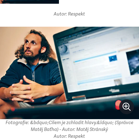
Autor: Respekt
Fotografie: &bdquo;Cílem je zchladit hlavy.&ldquo; (Správce
Matěj Baťha) - Autor: Matěj Stránský
Autor: Respekt