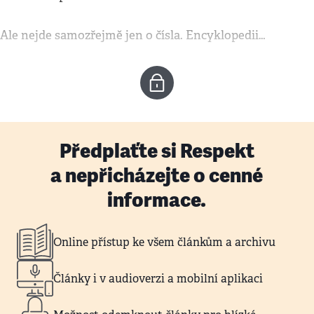
Ale nejde samozřejmě jen o čísla. Encyklopedii…
Předplaťte si Respekt
a nepřicházejte o cenné
informace.
Online přístup ke všem článkům a archivu
Články i v audioverzi a mobilní aplikaci