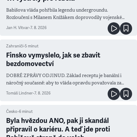
Babišova vláda pohřbila legendu undergroundu.
Rozloučení s Milanem Knížákem doprovodily vojenské
salvy i kritika pokrokářů
Jan H. Vitvar
•
7. 8. 2026
Zahraničí
•
5
minut
Finsko vymyslelo, jak se zbavit
bezdomovectví
DOBRÉ ZPRÁVY ODJINUD. Základ receptu je banální i
náročný současně: aby to vláda opravdu považovala za
prioritu
Tomáš Lindner
•
7. 8. 2026
Česko
•
6
minut
Byla hvězdou ANO, pak ji skandál
připravil o kariéru. A teď jde proti