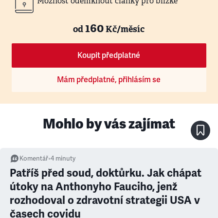
Možnost odemknout články pro blízké
160
od
Kč/měsíc
Koupit předplatné
Mám předplatné, přihlásím se
Mohlo by vás zajímat
Komentář
•
4
minuty
Patříš před soud, doktůrku. Jak chápat
útoky na Anthonyho Fauciho, jenž
rozhodoval o zdravotní strategii USA v
časech covidu