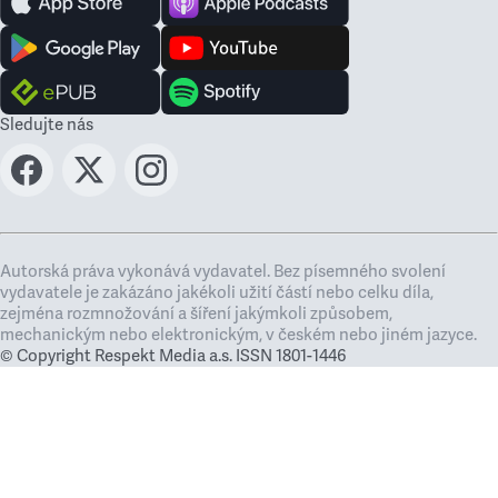
Sledujte nás
Autorská práva vykonává vydavatel. Bez písemného svolení
vydavatele je zakázáno jakékoli užití částí nebo celku díla,
zejména rozmnožování a šíření jakýmkoli způsobem,
mechanickým nebo elektronickým, v českém nebo jiném jazyce.
© Copyright Respekt Media a.s. ISSN 1801-1446