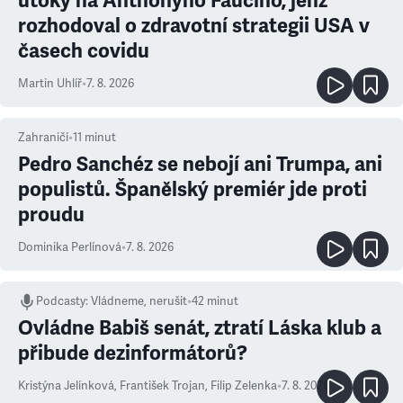
útoky na Anthonyho Fauciho, jenž
rozhodoval o zdravotní strategii USA v
časech covidu
Martin Uhlíř
•
7. 8. 2026
Zahraničí
•
11
minut
Pedro Sanchéz se nebojí ani Trumpa, ani
populistů. Španělský premiér jde proti
proudu
Dominika Perlínová
•
7. 8. 2026
Podcasty
:
Vládneme, nerušit
•
42 minut
Ovládne Babiš senát, ztratí Láska klub a
přibude dezinformátorů?
Kristýna Jelínková
,
František Trojan
,
Filip Zelenka
•
7. 8. 2026