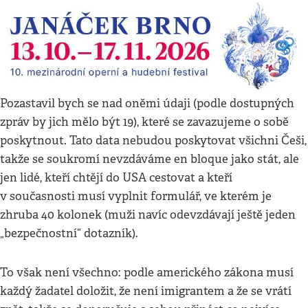
Pozastavil bych se nad oněmi údaji (podle dostupných
zpráv by jich mělo být 19), které se zavazujeme o sobě
poskytnout. Tato data nebudou poskytovat všichni Češi,
takže se soukromí nevzdáváme en bloque jako stát, ale
jen lidé, kteří chtějí do USA cestovat a kteří
v současnosti musí vyplnit formulář, ve kterém je
zhruba 40 kolonek (muži navíc odevzdávají ještě jeden
„bezpečnostní“ dotazník).
To však není všechno: podle amerického zákona musí
každý žadatel doložit, že není imigrantem a že se vrátí