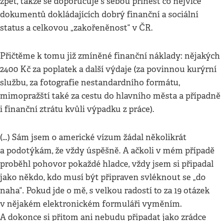
zpět, takže se doporučuje s sebou přinést co nejvíce
dokumentů dokládajících dobrý finanční a sociální
status a celkovou „zakořeněnost“ v ČR.
Přičtěme k tomu již zmíněné finanční náklady: nějakých
2400 Kč za poplatek a další výdaje (za povinnou kurýrní
službu, za fotografie nestandardního formátu,
mimopražští také za cestu do hlavního města a případně
i finanční ztrátu kvůli výpadku z práce).
(…) Sám jsem o americké vízum žádal několikrát
a podotýkám, že vždy úspěšně. A ačkoli v mém případě
proběhl pohovor pokaždé hladce, vždy jsem si připadal
jako někdo, kdo musí být připraven svléknout se „do
naha“. Pokud jde o mě, s velkou radostí to za 19 otázek
v nějakém elektronickém formuláři vyměním.
A dokonce si přitom ani nebudu připadat jako zrádce