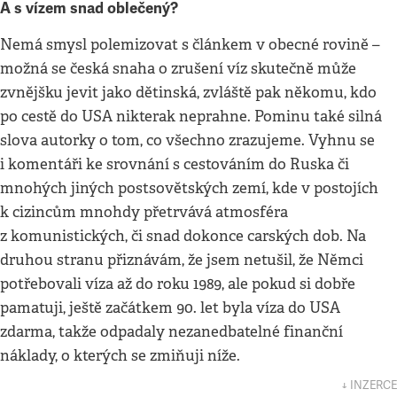
A s vízem snad oblečený?
Nemá smysl polemizovat s článkem v obecné rovině –
možná se česká snaha o zrušení víz skutečně může
zvnějšku jevit jako dětinská, zvláště pak někomu, kdo
po cestě do USA nikterak neprahne. Pominu také silná
slova autorky o tom, co všechno zrazujeme. Vyhnu se
i komentáři ke srovnání s cestováním do Ruska či
mnohých jiných postsovětských zemí, kde v postojích
k cizincům mnohdy přetrvává atmosféra
z komunistických, či snad dokonce carských dob. Na
druhou stranu přiznávám, že jsem netušil, že Němci
potřebovali víza až do roku 1989, ale pokud si dobře
pamatuji, ještě začátkem 90. let byla víza do USA
zdarma, takže odpadaly nezanedbatelné finanční
náklady, o kterých se zmiňuji níže.
↓ INZERCE