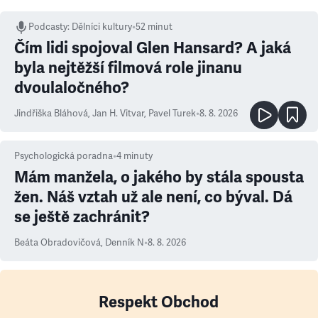
Podcasty
:
Dělníci kultury
•
52 minut
Čím lidi spojoval Glen Hansard? A jaká
byla nejtěžší filmová role jinanu
dvoulaločného?
Jindřiška Bláhová
,
Jan H. Vitvar
,
Pavel Turek
•
8. 8. 2026
Psychologická poradna
•
4
minuty
Mám manžela, o jakého by stála spousta
žen. Náš vztah už ale není, co býval. Dá
se ještě zachránit?
Beáta Obradovičová
,
Denník N
•
8. 8. 2026
Respekt Obchod