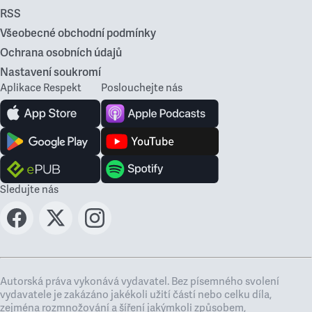
RSS
Všeobecné obchodní podmínky
Ochrana osobních údajů
Nastavení soukromí
Aplikace Respekt
Poslouchejte nás
Sledujte nás
Autorská práva vykonává vydavatel. Bez písemného svolení
vydavatele je zakázáno jakékoli užití částí nebo celku díla,
zejména rozmnožování a šíření jakýmkoli způsobem,