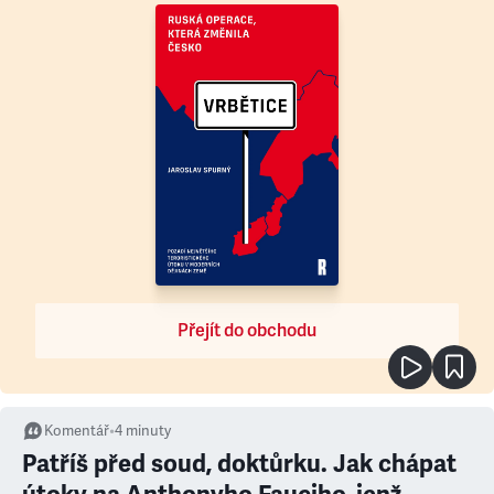
Přejít do obchodu
Komentář
•
4
minuty
Patříš před soud, doktůrku. Jak chápat