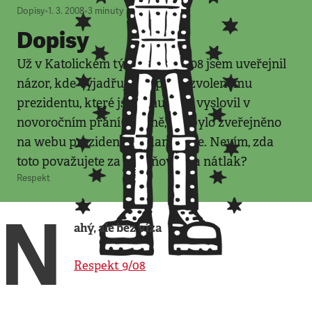
Dopisy
•
1. 3. 2008
•
3
minuty
Dopisy
Už v Katolickém týdeníku č. 8/08 jsem uveřejnil
názor, kde vyjadřuji své přání zvolenému
prezidentu, které jsem mu také vyslovil v
novoročním přání osobně, jak bylo zveřejněno
na webu prezidentské kanceláře. Nevím, zda
toto považujete za ovlivňování a nátlak?
Respekt
N
ahý, ale bez víza
Respekt 9/08