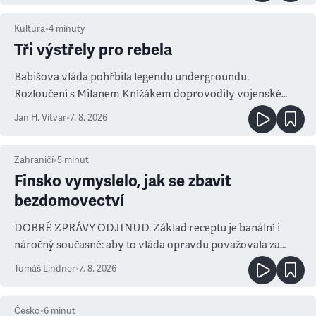
Kultura
•
4
minuty
Tři výstřely pro rebela
Babišova vláda pohřbila legendu undergroundu.
Rozloučení s Milanem Knížákem doprovodily vojenské
salvy i kritika pokrokářů
Jan H. Vitvar
•
7. 8. 2026
Zahraničí
•
5
minut
Finsko vymyslelo, jak se zbavit
bezdomovectví
DOBRÉ ZPRÁVY ODJINUD. Základ receptu je banální i
náročný současně: aby to vláda opravdu považovala za
prioritu
Tomáš Lindner
•
7. 8. 2026
Česko
•
6
minut