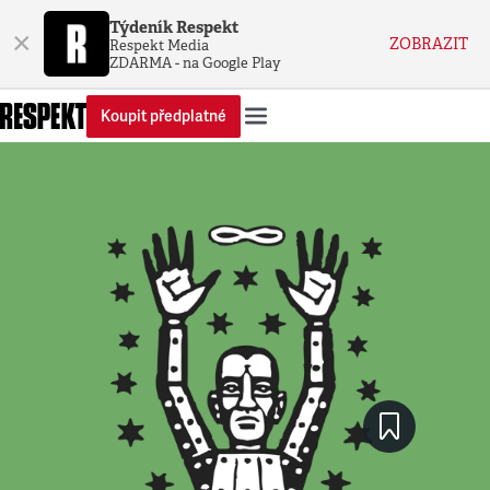
Týdeník Respekt
×
ZOBRAZIT
Respekt Media
ZDARMA - na Google Play
Koupit předplatné