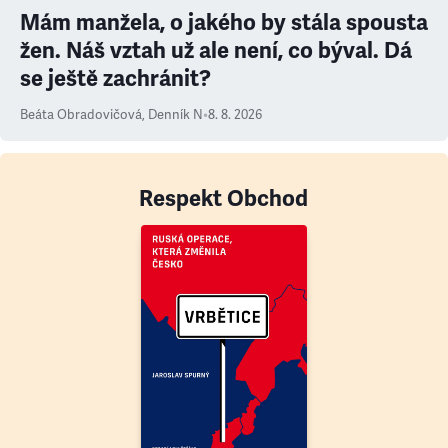
Mám manžela, o jakého by stála spousta
žen. Náš vztah už ale není, co býval. Dá
se ještě zachránit?
Beáta Obradovičová
,
Denník N
•
8. 8. 2026
Respekt Obchod