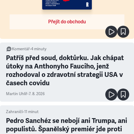
Přejít do obchodu
Komentář
•
4
minuty
Patříš před soud, doktůrku. Jak chápat
útoky na Anthonyho Fauciho, jenž
rozhodoval o zdravotní strategii USA v
časech covidu
Martin Uhlíř
•
7. 8. 2026
Zahraničí
•
11
minut
Pedro Sanchéz se nebojí ani Trumpa, ani
populistů. Španělský premiér jde proti