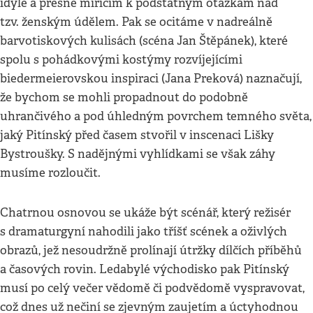
idyle a přesně mířícím k podstatným otázkám nad
tzv. ženským údělem. Pak se ocitáme v nadreálně
barvotiskových kulisách (scéna Jan Štěpánek), které
spolu s pohádkovými kostýmy rozvíjejícími
biedermeierovskou inspiraci (Jana Preková) naznačují,
že bychom se mohli propadnout do podobně
uhrančivého a pod úhledným povrchem temného světa,
jaký Pitínský před časem stvořil v inscenaci Lišky
Bystroušky. S nadějnými vyhlídkami se však záhy
musíme rozloučit.
Chatrnou osnovou se ukáže být scénář, který režisér
s dramaturgyní nahodili jako tříšť scének a oživlých
obrazů, jež nesoudržně prolínají útržky dílčích příběhů
a časových rovin. Ledabylé východisko pak Pitínský
musí po celý večer vědomě či podvědomě vyspravovat,
což dnes už nečiní se zjevným zaujetím a úctyhodnou