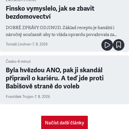
Finsko vymyslelo, jak se zbavit
bezdomovectví
DOBRÉ ZPRÁVY ODJINUD. Základ receptu je banální i
náročný současně: aby to vláda opravdu považovala za
prioritu
Tomáš Lindner
•
7. 8. 2026
Česko
•
6
minut
Byla hvězdou ANO, pak ji skandál
připravil o kariéru. A teď jde proti
Babišově straně do voleb
František Trojan
•
7. 8. 2026
Načíst další články