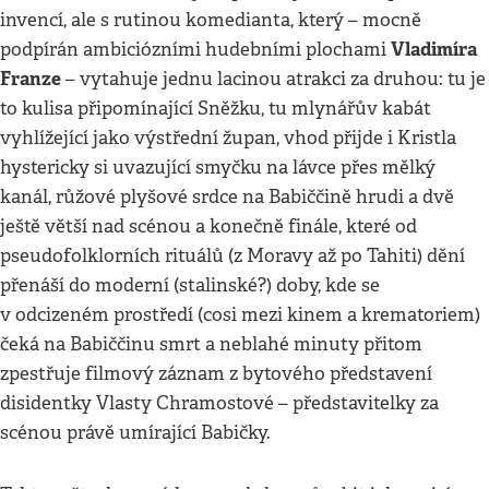
invencí, ale s rutinou komedianta, který – mocně
Vladimíra
podpírán ambiciózními hudebními plochami
Franze
– vytahuje jednu lacinou atrakci za druhou: tu je
to kulisa připomínající Sněžku, tu mlynářův kabát
vyhlížející jako výstřední župan, vhod přijde i Kristla
hystericky si uvazující smyčku na lávce přes mělký
kanál, růžové plyšové srdce na Babiččině hrudi a dvě
ještě větší nad scénou a konečně finále, které od
pseudofolklorních rituálů (z Moravy až po Tahiti) dění
přenáší do moderní (stalinské?) doby, kde se
v odcizeném prostředí (cosi mezi kinem a krematoriem)
čeká na Babiččinu smrt a neblahé minuty přitom
zpestřuje filmový záznam z bytového představení
disidentky Vlasty Chramostové – představitelky za
scénou právě umírající Babičky.