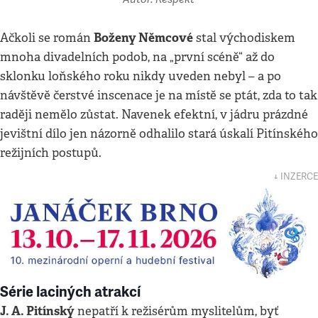
Boženy Němcové
Ačkoli se román
stal východiskem
mnoha divadelních podob, na „první scéně“ až do
sklonku loňského roku nikdy uveden nebyl – a po
návštěvě čerstvé inscenace je na místě se ptát, zda to tak
raději nemělo zůstat. Navenek efektní, v jádru prázdné
jevištní dílo jen názorně odhalilo stará úskalí Pitínského
režijních postupů.
↓ INZERCE
Série laciných atrakcí
J. A. Pitínský
nepatří k režisérům myslitelům, byť