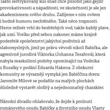
Takto seštrykovaný kus snad chce působit jako gejzír
provokativnosti a nápaditosti, ve skutečnosti je ale jen
akademismem svého druhu. Zažijeme s ním ovšem
i hodně humoru nechtěného. Také něco trapnosti.
Herce režisér vrhl do bezbřehých vod, takže každý plave,
jak umí. Vcelku před sebou nakonec máme krajně
podezřelé společenství jakýchsi podivínů až
slabomyslných, jimž po právu vévodí nikoli Babička, ale
agresivně jurodivá Viktorka (Johanna Tesařová), která
nabyla maskulinní podoby upomínající na Vodníka
z Rusalky v podání Eduarda Hakena. Z obskurní
komunity se výrazněji vymyká jen Babiččina dcera:
Jaromíře Mílové se podařilo na malých plochách
důsledně vystavět složitý a nejednoznačný charakter.
Národní divadlo ohlašovalo, že dojde k prolnutí
románového osudu Babičky a životního osudu Vlasty