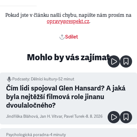
Pokud jste v článku našli chybu, napište nám prosím na
opravy@respekt.cz
.
Sdílet
Mohlo by vás zajímat
Podcasty
:
Dělníci kultury
•
52 minut
Čím lidi spojoval Glen Hansard? A jaká
byla nejtěžší filmová role jinanu
dvoulaločného?
Jindřiška Bláhová
,
Jan H. Vitvar
,
Pavel Turek
•
8. 8. 2026
Psychologická poradna
•
4
minuty