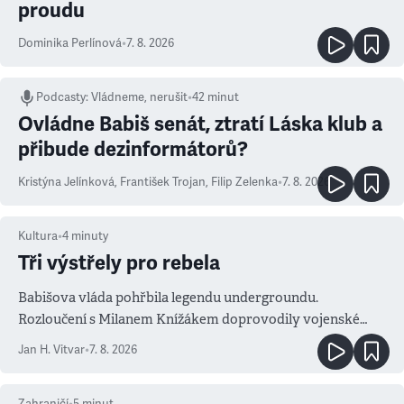
proudu
Dominika Perlínová
•
7. 8. 2026
Podcasty
:
Vládneme, nerušit
•
42 minut
Ovládne Babiš senát, ztratí Láska klub a
přibude dezinformátorů?
Kristýna Jelínková
,
František Trojan
,
Filip Zelenka
•
7. 8. 2026
Kultura
•
4
minuty
Tři výstřely pro rebela
Babišova vláda pohřbila legendu undergroundu.
Rozloučení s Milanem Knížákem doprovodily vojenské
salvy i kritika pokrokářů
Jan H. Vitvar
•
7. 8. 2026
Zahraničí
•
5
minut