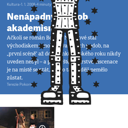
Kultura
•
1. 1. 2008
•
4
minuty
Nenápadný způsob
akademismu
Ačkoli se román Boženy Němcové stal
východiskem mnoha divadelních podob, na
„první scéně“ až do sklonku loňského roku nikdy
uveden nebyl – a po návštěvě čerstvé inscenace
je na místě se ptát, zda to tak raději nemělo
zůstat.
Terezie Pokorná