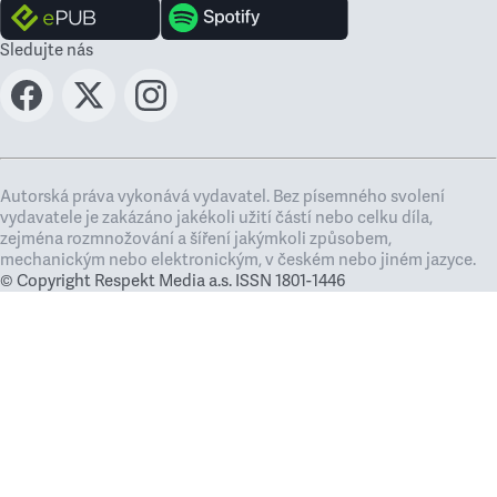
Sledujte nás
Autorská práva vykonává vydavatel. Bez písemného svolení
vydavatele je zakázáno jakékoli užití částí nebo celku díla,
zejména rozmnožování a šíření jakýmkoli způsobem,
mechanickým nebo elektronickým, v českém nebo jiném jazyce.
© Copyright Respekt Media a.s. ISSN 1801-1446