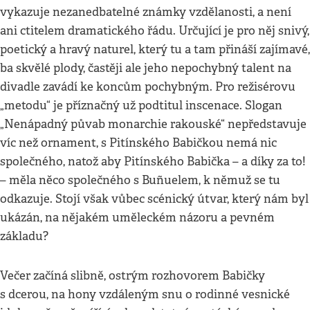
vykazuje nezanedbatelné známky vzdělanosti, a není
ani ctitelem dramatického řádu. Určující je pro něj snivý,
poetický a hravý naturel, který tu a tam přináší zajímavé,
ba skvělé plody, častěji ale jeho nepochybný talent na
divadle zavádí ke koncům pochybným. Pro režisérovu
„metodu“ je příznačný už podtitul inscenace. Slogan
„Nenápadný půvab monarchie rakouské“ nepředstavuje
víc než ornament, s Pitínského Babičkou nemá nic
společného, natož aby Pitínského Babička – a díky za to!
– měla něco společného s Buñuelem, k němuž se tu
odkazuje. Stojí však vůbec scénický útvar, který nám byl
ukázán, na nějakém uměleckém názoru a pevném
základu?
Večer začíná slibně, ostrým rozhovorem Babičky
s dcerou, na hony vzdáleným snu o rodinné vesnické