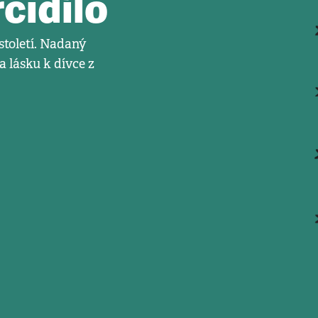
cidílo
toletí. Nadaný
 lásku k dívce z