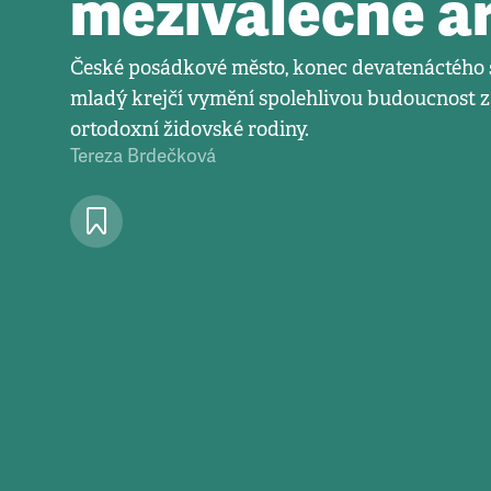
meziválečné ar
České posádkové město, konec devatenáctého s
mladý krejčí vymění spolehlivou budoucnost za
ortodoxní židovské rodiny.
Tereza Brdečková