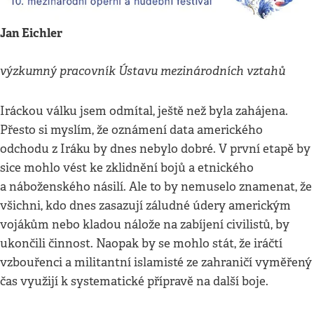
Jan Eichler
výzkumný pracovník Ústavu mezinárodních vztahů
Iráckou válku jsem odmítal, ještě než byla zahájena.
Přesto si myslím, že oznámení data amerického
odchodu z Iráku by dnes nebylo dobré. V první etapě by
sice mohlo vést ke zklidnění bojů a etnického
a náboženského násilí. Ale to by nemuselo znamenat, že
všichni, kdo dnes zasazují záludné údery americkým
vojákům nebo kladou nálože na zabíjení civilistů, by
ukončili činnost. Naopak by se mohlo stát, že iráčtí
vzbouřenci a militantní islamisté ze zahraničí vyměřený
čas využijí k systematické přípravě na další boje.