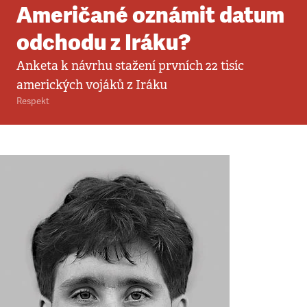
Američané oznámit datum
odchodu z Iráku?
Anketa k návrhu stažení prvních 22 tisíc
amerických vojáků z Iráku
Respekt