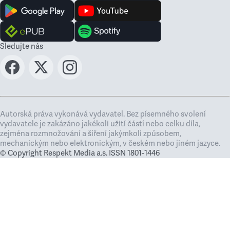
Sledujte nás
Autorská práva vykonává vydavatel. Bez písemného svolení
vydavatele je zakázáno jakékoli užití částí nebo celku díla,
zejména rozmnožování a šíření jakýmkoli způsobem,
mechanickým nebo elektronickým, v českém nebo jiném jazyce.
© Copyright Respekt Media a.s. ISSN 1801-1446