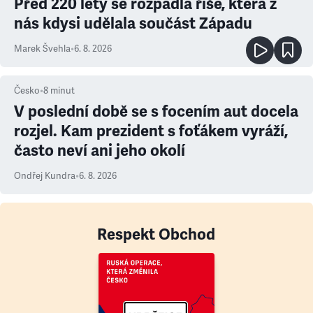
Před 220 lety se rozpadla říše, která z
nás kdysi udělala součást Západu
Marek Švehla
•
6. 8. 2026
Česko
•
8
minut
V poslední době se s focením aut docela
rozjel. Kam prezident s foťákem vyráží,
často neví ani jeho okolí
Ondřej Kundra
•
6. 8. 2026
Respekt Obchod