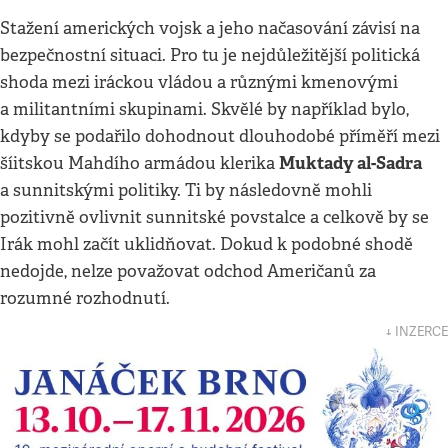
Stažení amerických vojsk a jeho načasování závisí na
bezpečnostní situaci. Pro tu je nejdůležitější politická
shoda mezi iráckou vládou a různými kmenovými
a militantními skupinami. Skvělé by například bylo,
kdyby se podařilo dohodnout dlouhodobé příměří mezi
Muktady al-Sadra
šíitskou Mahdího armádou klerika
a sunnitskými politiky. Ti by následovně mohli
pozitivně ovlivnit sunnitské povstalce a celkově by se
Irák mohl začít uklidňovat. Dokud k podobné shodě
nedojde, nelze považovat odchod Američanů za
rozumné rozhodnutí.
↓ INZERCE