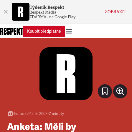
Týdeník Respekt
×
ZOBRAZIT
Respekt Media
ZDARMA - na Google Play
Koupit předplatné
Editorial
•
15. 9. 2007
•
2
minuty
Anketa: Měli by