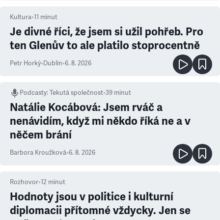
Kultura
•
11
minut
Je divné říci, že jsem si užil pohřeb. Pro
ten Glenův to ale platilo stoprocentně
Petr Horký
•
Dublin
•
6. 8. 2026
Podcasty
:
Tekutá společnost
•
39 minut
Natálie Kocábová: Jsem rváč a
nenávidím, když mi někdo říká ne a v
něčem brání
Barbora Kroužková
•
6. 8. 2026
Rozhovor
•
12
minut
Hodnoty jsou v politice i kulturní
diplomacii přítomné vždycky. Jen se