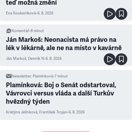
teď možná změní
Eva Soukeníková
•
6. 8. 2026
Komentář
•
8
minut
Ján Markoš: Neonacista má právo na
lék v lékárně, ale ne na místo v kavárně
Ján Markoš
,
Denník N
•
6. 8. 2026
Newsletter
:
Plamínková
•
7
minut
Plamínková: Boj o Senát odstartoval,
Vávrovci versus vláda a další Turkův
hvězdný týden
Kristýna Jelínková
,
František Trojan
•
6. 8. 2026