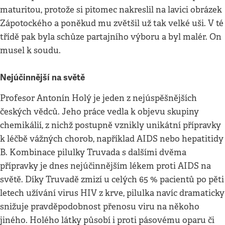
maturitou, protože si pitomec nakreslil na lavici obrázek
Zápotockého a poněkud mu zvětšil už tak velké uši. V té
třídě pak byla schůze partajního výboru a byl malér. On
musel k soudu.
Nejúčinnější na světě
Profesor Antonín Holý je jeden z nejúspěšnějších
českých vědců. Jeho práce vedla k objevu skupiny
chemikálií, z nichž postupně vznikly unikátní přípravky
k léčbě vážných chorob, například AIDS nebo hepatitidy
B. Kombinace pilulky Truvada s dalšími dvěma
přípravky je dnes nejúčinnějším lékem proti AIDS na
světě. Díky Truvadě zmizí u celých 65 % pacientů po pěti
letech užívání virus HIV z krve, pilulka navíc dramaticky
snižuje pravděpodobnost přenosu viru na někoho
jiného. Holého látky působí i proti pásovému oparu či