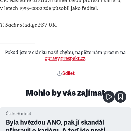
ČR. Následně tu strávil téměř celou profesní kariéru,
v letech 1995–2002 zde působil jako ředitel.
T. Sachr studuje FSV UK.
Pokud jste v článku našli chybu, napište nám prosím na
opravy@respekt.cz
.
Sdílet
Mohlo by vás zajímat
Česko
•
6
minut
Byla hvězdou ANO, pak jí skandál
připravil o kariéru. A teď jde proti