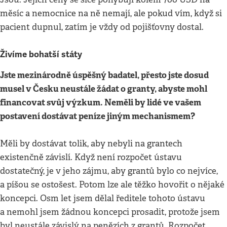
měsíc a nemocnice na ně nemají, ale pokud vím, když si
pacient dupnul, zatím je vždy od pojišťovny dostal.
Živíme bohatší státy
Jste mezinárodně úspěšný badatel, přesto jste dosud
musel v Česku neustále žádat o granty, abyste mohl
financovat svůj výzkum. Neměli by lidé ve vašem
postavení dostávat peníze jiným mechanismem?
Měli by dostávat tolik, aby nebyli na grantech
existenčně závislí. Když není rozpočet ústavu
dostatečný, je v jeho zájmu, aby grantů bylo co nejvíce,
a píšou se ostošest. Potom lze ale těžko hovořit o nějaké
koncepci. Osm let jsem dělal ředitele tohoto ústavu
a nemohl jsem žádnou koncepci prosadit, protože jsem
byl neustále závislý na penězích z grantů. Rozpočet