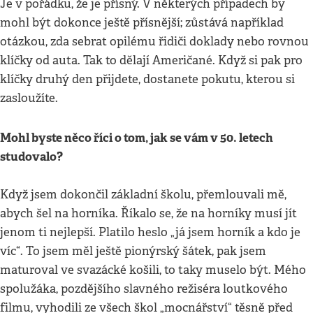
Je v pořádku, že je přísný. V některých případech by
mohl být dokonce ještě přísnější; zůstává například
otázkou, zda sebrat opilému řidiči doklady nebo rovnou
klíčky od auta. Tak to dělají Američané. Když si pak pro
klíčky druhý den přijdete, dostanete pokutu, kterou si
zasloužíte.
Mohl byste něco říci o tom, jak se vám v 50. letech
studovalo?
Když jsem dokončil základní školu, přemlouvali mě,
abych šel na horníka. Říkalo se, že na horníky musí jít
jenom ti nejlepší. Platilo heslo „já jsem horník a kdo je
víc“. To jsem měl ještě pionýrský šátek, pak jsem
maturoval ve svazácké košili, to taky muselo být. Mého
spolužáka, pozdějšího slavného režiséra loutkového
filmu, vyhodili ze všech škol „mocnářství“ těsně před