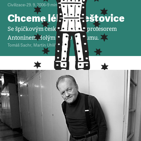
Civilizace
•
29. 9. 2006
•
9
minut
Chceme lék na neštovice
Se špičkovým českým vědcem profesorem
Antonínem Holým o jeho výzkumu.
Tomáš Sachr
,
Martin Uhlíř