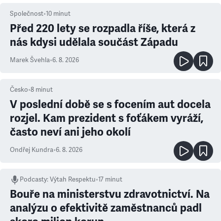
Společnost
•
10
minut
Před 220 lety se rozpadla říše, která z
nás kdysi udělala součást Západu
Marek Švehla
•
6. 8. 2026
Česko
•
8
minut
V poslední době se s focením aut docela
rozjel. Kam prezident s foťákem vyráží,
často neví ani jeho okolí
Ondřej Kundra
•
6. 8. 2026
Podcasty
:
Výtah Respektu
•
17 minut
Bouře na ministerstvu zdravotnictví. Na
analýzu o efektivitě zaměstnanců padl