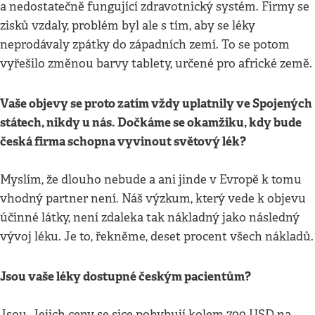
a nedostatečně fungující zdravotnický systém. Firmy se
zisků vzdaly, problém byl ale s tím, aby se léky
neprodávaly zpátky do západních zemí. To se potom
vyřešilo změnou barvy tablety, určené pro africké země.
Vaše objevy se proto zatím vždy uplatnily ve Spojených
státech, nikdy u nás. Dočkáme se okamžiku, kdy bude
česká firma schopna vyvinout světový lék?
Myslím, že dlouho nebude a ani jinde v Evropě k tomu
vhodný partner není. Náš výzkum, který vede k objevu
účinné látky, není zdaleka tak nákladný jako následný
vývoj léku. Je to, řekněme, deset procent všech nákladů.
Jsou vaše léky dostupné českým pacientům?
Jsou. Jejich ceny se sice pohybují kolem 700 USD na