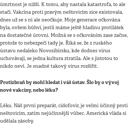
úmrtnost je nižší. K tomu, aby nastala katastrofa, to ale
stačí. Vakcína proti pravým neštovicím sice existovala,
dnes už se s ní ale neočkuje. Moje generace očkována
byla, ovšem bůhví, jestli máme ještě hladinu protilátek
na dostatečné úrovni. Možná se s očkováním zase začne,
protože to nebezpečí tady je. Říká se, že z ruského
ústavu nedaleko Novosibirsku, kde dodnes virus
uchovávají, se jedna kultura ztratila. Ale s jistotou to
nikdo neví. Je snadné takový virus rozšířit.
Protizbraň by mohl hledat i váš ústav. Šlo by o vývoj
nové vakcíny, nebo léku?
Léku. Náš první preparát, cidofovir, je velmi účinný proti
neštovicím, zatím nejúčinnější vůbec. Americká vláda si
udělala zásoby.