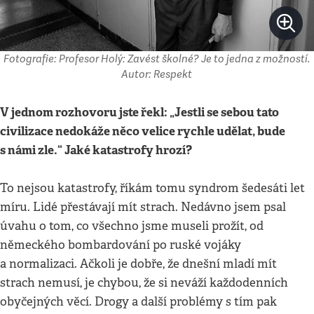
Fotografie: Profesor Holý: Zavést školné? Je to jedna z možností.
Autor: Respekt
V jednom rozhovoru jste řekl: „Jestli se sebou tato
civilizace nedokáže něco velice rychle udělat, bude
s námi zle.“ Jaké katastrofy hrozí?
To nejsou katastrofy, říkám tomu syndrom šedesáti let
míru. Lidé přestávají mít strach. Nedávno jsem psal
úvahu o tom, co všechno jsme museli prožít, od
německého bombardování po ruské vojáky
a normalizaci. Ačkoli je dobře, že dnešní mladí mít
strach nemusí, je chybou, že si neváží každodenních
obyčejných věcí. Drogy a další problémy s tím pak