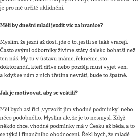
je pro mě určité uklidnění.
Měli by dnešní mladí jezdit víc za hranice?
Myslím, že jezdí až dost, jde o to, jestli se také vracejí.
Často svými odborníky živíme státy daleko bohatší než
ten náš. My tu v ústavu máme, řekněme, sto
doktorandů, kteří dříve nebo později musí vyjet ven,
a když se nám z nich třetina nevrátí, bude to špatné.
Jak je motivovat, aby se vrátili?
Měl bych asi říci „vytvořit jim vhodné podmínky“ nebo
něco podobného. Myslím ale, že je to nesmysl. Když
někdo chce, vhodné podmínky má v Česku až běda, a to
se týká i finančního ohodnocení. Řekl bych, že mladé