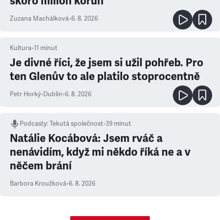
skoro milion korun
Zuzana Machálková
•
6. 8. 2026
Kultura
•
11
minut
Je divné říci, že jsem si užil pohřeb. Pro
ten Glenův to ale platilo stoprocentně
Petr Horký
•
Dublin
•
6. 8. 2026
Podcasty
:
Tekutá společnost
•
39 minut
Natálie Kocábová: Jsem rváč a
nenávidím, když mi někdo říká ne a v
něčem brání
Barbora Kroužková
•
6. 8. 2026