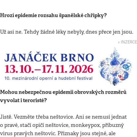
Hrozí epidemie rozsahu španělské chřipky?
Už asi ne. Tehdy žádné léky nebyly, dnes přece jen jsou.
↓ INZERCE
Mohou nebezpečnou epidemii obrovských rozměrů
vyvolat i teroristé?
Jistě. Vezměte třeba neštovice. Ani se nemusí jednat
o pravé, stačí opičí neštovice, monkeypox, příbuzný
virus pravých neštovic. Příznaky jsou stejné, ale