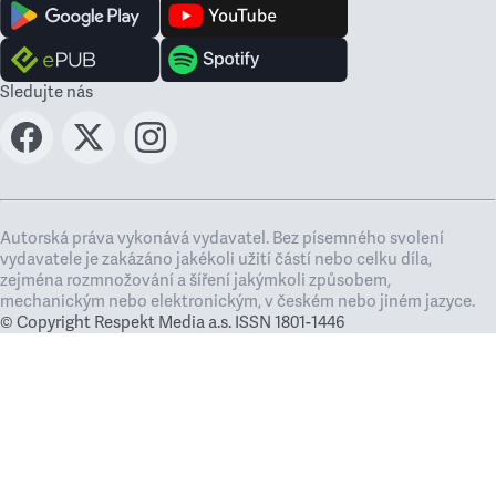
Sledujte nás
Autorská práva vykonává vydavatel. Bez písemného svolení
vydavatele je zakázáno jakékoli užití částí nebo celku díla,
zejména rozmnožování a šíření jakýmkoli způsobem,
mechanickým nebo elektronickým, v českém nebo jiném jazyce.
© Copyright Respekt Media a.s. ISSN 1801-1446