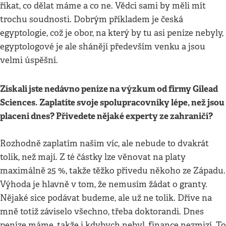
říkat, co dělat máme a co ne. Vědci sami by měli mít
trochu soudnosti. Dobrým příkladem je česká
egyptologie, což je obor, na který by tu asi peníze nebyly,
egyptologové je ale shánějí především venku a jsou
velmi úspěšní.
Získali jste nedávno peníze na výzkum od firmy Gilead
Sciences. Zaplatíte svoje spolupracovníky lépe, než jsou
placeni dnes? Přivedete nějaké experty ze zahraničí?
Rozhodně zaplatím našim víc, ale nebude to dvakrát
tolik, než mají. Z té částky lze věnovat na platy
maximálně 25 %, takže těžko přivedu někoho ze Západu.
Výhoda je hlavně v tom, že nemusím žádat o granty.
Nějaké sice podávat budeme, ale už ne tolik. Dříve na
mně totiž záviselo všechno, třeba doktorandi. Dnes
peníze máme, takže i kdybych nebyl, finance nezmizí. To