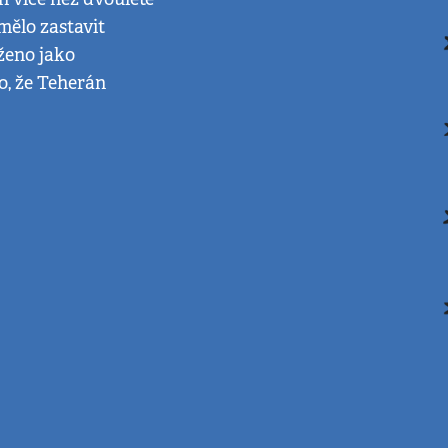
mělo zastavit
ženo jako
o, že Teherán