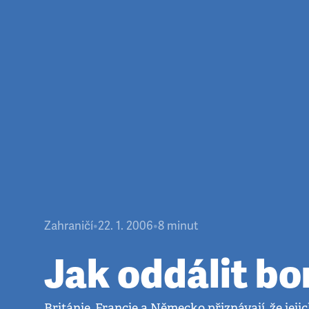
Zahraničí
•
22. 1. 2006
•
8
minut
Jak oddálit b
Británie, Francie a Německo přiznávají, že jeji