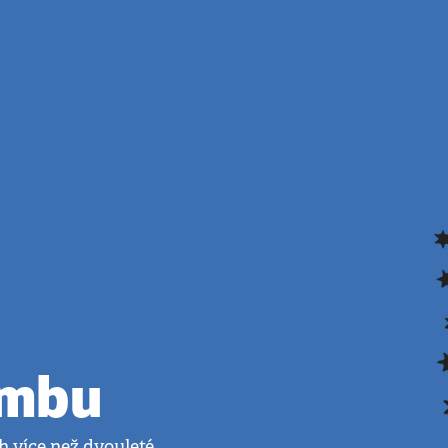
ombu
ch více než dvouleté