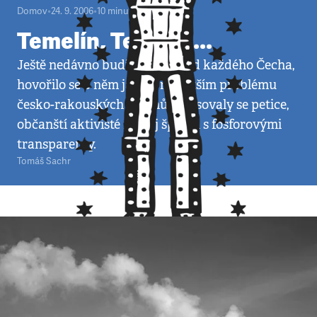
Domov
•
24. 9. 2006
•
10
minut
Temelín, Temelín...
Ještě nedávno budil vášně snad každého Čecha,
hovořilo se o něm jako o největším problému
česko-rakouských vztahů, sepisovaly se petice,
občanští aktivisté na něj šplhali s fosforovými
transparenty.
Tomáš Sachr