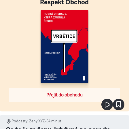
Respekt Obchod
Přejít do obchodu
Podcasty
:
Ženy XYZ
•
54 minut