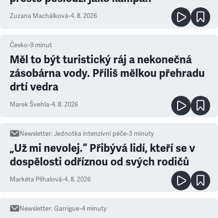
Zuzana Machálková
•
4. 8. 2026
Česko
•
9
minut
Měl to být turistický ráj a nekonečná
zásobárna vody. Příliš mělkou přehradu
drtí vedra
Marek Švehla
•
4. 8. 2026
Newsletter
:
Jednotka intenzivní péče
•
3
minuty
„Už mi nevolej.“ Přibývá lidí, kteří se v
dospělosti odříznou od svých rodičů
Markéta Plíhalová
•
4. 8. 2026
Newsletter
:
Garrigue
•
4
minuty