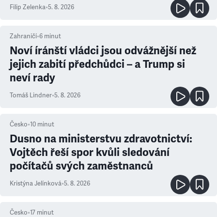
Filip Zelenka
•
5. 8. 2026
Zahraničí
•
6
minut
Noví íránští vládci jsou odvážnější než
jejich zabití předchůdci – a Trump si
neví rady
Tomáš Lindner
•
5. 8. 2026
Česko
•
10
minut
Dusno na ministerstvu zdravotnictví:
Vojtěch řeší spor kvůli sledování
počítačů svých zaměstnanců
Kristýna Jelínková
•
5. 8. 2026
Česko
•
17
minut