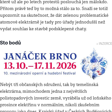
které už ale po letech protestů poslouchá jen málokdo.
Přitom právě teď by to možná stálo za to. Snaží se totiž
upozornit na skutečnost, že dát zelenou problematické
atomové elektrárně je tady pro úřady jednodušší než
vydat souhlas ke stavbě podsklepené chaty.
Sto bodů
↓ INZERCE
Nebýt tří občanských sdružení, tak by temelínská
elektrárna, mimochodem jedna z největších
polistopadových investic země, vyráběla už od loňského
prosince elektřinu v normálním, nikoli zkušebním
provozu jako dnes. Krajský úřad v Českých Budějovicích