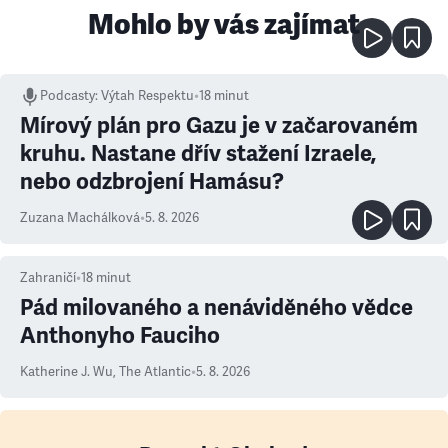
Mohlo by vás zajímat
Podcasty
:
Výtah Respektu
•
18 minut
Mírový plán pro Gazu je v začarovaném
kruhu. Nastane dřív stažení Izraele,
nebo odzbrojení Hamásu?
Zuzana Machálková
•
5. 8. 2026
Zahraničí
•
18
minut
Pád milovaného a nenáviděného vědce
Anthonyho Fauciho
Katherine J. Wu
,
The Atlantic
•
5. 8. 2026