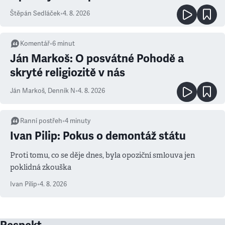
Štěpán Sedláček
•
4. 8. 2026
Komentář
•
6
minut
Ján Markoš: O posvátné Pohodě a
skryté religiozitě v nás
Ján Markoš
,
Denník N
•
4. 8. 2026
Ranní postřeh
•
4
minuty
Ivan Pilip: Pokus o demontáž státu
Proti tomu, co se děje dnes, byla opoziční smlouva jen
poklidná zkouška
Ivan Pilip
•
4. 8. 2026