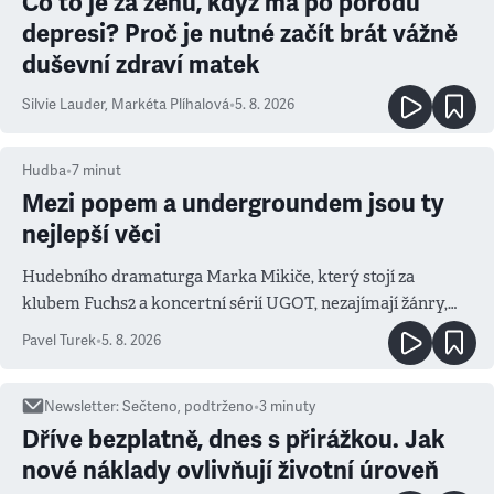
Co to je za ženu, když má po porodu
depresi? Proč je nutné začít brát vážně
duševní zdraví matek
Silvie Lauder
,
Markéta Plíhalová
•
5. 8. 2026
Hudba
•
7
minut
Mezi popem a undergroundem jsou ty
nejlepší věci
Hudebního dramaturga Marka Mikiče, který stojí za
klubem Fuchs2 a koncertní sérií UGOT, nezajímají žánry,
ale atmosféra
Pavel Turek
•
5. 8. 2026
Newsletter
:
Sečteno, podtrženo
•
3
minuty
Dříve bezplatně, dnes s přirážkou. Jak
nové náklady ovlivňují životní úroveň