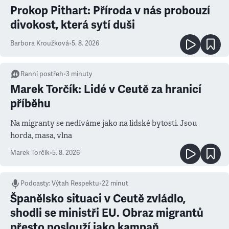
Prokop Pithart: Příroda v nás probouzí
divokost, která sytí duši
Barbora Kroužková
•
5. 8. 2026
Ranní postřeh
•
3
minuty
Marek Torčík: Lidé v Ceutě za hranicí
příběhu
Na migranty se nedíváme jako na lidské bytosti. Jsou
horda, masa, vlna
Marek Torčík
•
5. 8. 2026
Podcasty
:
Výtah Respektu
•
22 minut
Španělsko situaci v Ceutě zvládlo,
shodli se ministři EU. Obraz migrantů
přesto poslouží jako kampaň