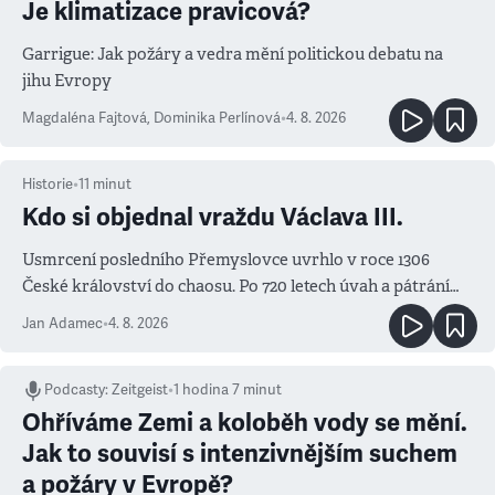
Je klimatizace pravicová?
Garrigue: Jak požáry a vedra mění politickou debatu na
jihu Evropy
Magdaléna Fajtová
,
Dominika Perlínová
•
4. 8. 2026
Historie
•
11
minut
Kdo si objednal vraždu Václava III.
Usmrcení posledního Přemyslovce uvrhlo v roce 1306
České království do chaosu. Po 720 letech úvah a pátrání
známe jména podezřelých
Jan Adamec
•
4. 8. 2026
Podcasty
:
Zeitgeist
•
1 hodina 7 minut
Ohříváme Zemi a koloběh vody se mění.
Jak to souvisí s intenzivnějším suchem
a požáry v Evropě?