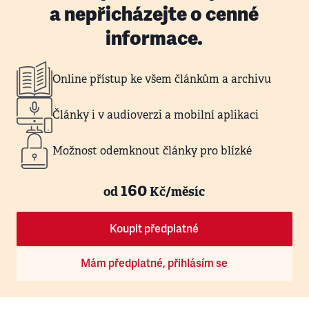
a nepřicházejte o cenné
informace.
Online přístup ke všem článkům a archivu
Články i v audioverzi a mobilní aplikaci
Možnost odemknout články pro blízké
160
od
Kč/měsíc
Koupit předplatné
Mám předplatné, přihlásím se