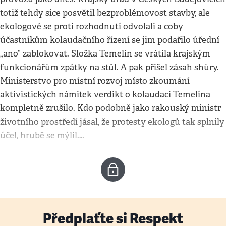
totiž tehdy sice posvětil bezproblémovost stavby, ale
ekologové se proti rozhodnutí odvolali a coby
účastníkům kolaudačního řízení se jim podařilo úřední
„ano“ zablokovat. Složka Temelín se vrátila krajským
funkcionářům zpátky na stůl. A pak přišel zásah shůry.
Ministerstvo pro místní rozvoj místo zkoumání
aktivistických námitek verdikt o kolaudaci Temelína
kompletně zrušilo. Kdo podobně jako rakouský ministr
životního prostředí jásal, že protesty ekologů tak splnily
účel, hrubě se mýlil.…
Předplaťte si Respekt