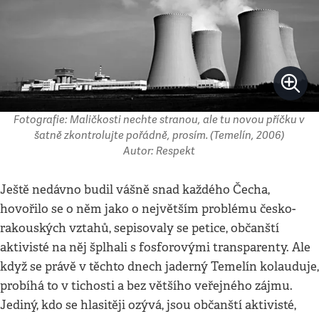
Fotografie: Maličkosti nechte stranou, ale tu novou příčku v
šatně zkontrolujte pořádně, prosím. (Temelín, 2006)
Autor: Respekt
Ještě nedávno budil vášně snad každého Čecha,
hovořilo se o něm jako o největším problému česko-
rakouských vztahů, sepisovaly se petice, občanští
aktivisté na něj šplhali s fosforovými transparenty. Ale
když se právě v těchto dnech jaderný Temelín kolauduje,
probíhá to v tichosti a bez většího veřejného zájmu.
Jediný, kdo se hlasitěji ozývá, jsou občanští aktivisté,