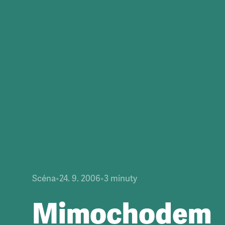
Scéna
•
24. 9. 2006
•
3
minuty
Mimochodem