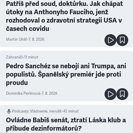
Patříš před soud, doktůrku. Jak chápat
útoky na Anthonyho Fauciho, jenž
rozhodoval o zdravotní strategii USA v
časech covidu
Martin Uhlíř
•
7. 8. 2026
Zahraničí
•
11
minut
Pedro Sanchéz se nebojí ani Trumpa, ani
populistů. Španělský premiér jde proti
proudu
Dominika Perlínová
•
7. 8. 2026
Podcasty
:
Vládneme, nerušit
•
42 minut
Ovládne Babiš senát, ztratí Láska klub a
přibude dezinformátorů?