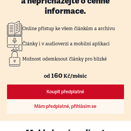
a nepřicházejte o cenné
informace.
Online přístup ke všem článkům a archivu
Články i v audioverzi a mobilní aplikaci
Možnost odemknout články pro blízké
160
od
Kč/měsíc
Koupit předplatné
Mám předplatné, přihlásím se