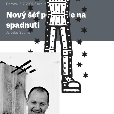
Domov
•
18. 7. 2005
•
6
minut
Nový šéf policie je na
spadnutí
Jaroslav Spurný