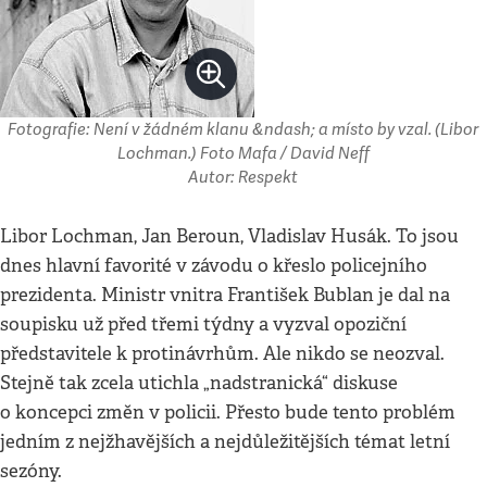
Fotografie: Není v žádném klanu &ndash; a místo by vzal. (Libor
Lochman.) Foto Mafa / David Neff
Autor: Respekt
Libor Lochman, Jan Beroun, Vladislav Husák. To jsou
dnes hlavní favorité v závodu o křeslo policejního
prezidenta. Ministr vnitra František Bublan je dal na
soupisku už před třemi týdny a vyzval opoziční
představitele k protinávrhům. Ale nikdo se neozval.
Stejně tak zcela utichla „nadstranická“ diskuse
o koncepci změn v policii. Přesto bude tento problém
jedním z nejžhavějších a nejdůležitějších témat letní
sezóny.