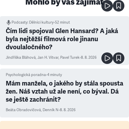
Mohlo by vás zajímat
Podcasty
:
Dělníci kultury
•
52 minut
Čím lidi spojoval Glen Hansard? A jaká
byla nejtěžší filmová role jinanu
dvoulaločného?
Jindřiška Bláhová
,
Jan H. Vitvar
,
Pavel Turek
•
8. 8. 2026
Psychologická poradna
•
4
minuty
Mám manžela, o jakého by stála spousta
žen. Náš vztah už ale není, co býval. Dá
se ještě zachránit?
Beáta Obradovičová
,
Denník N
•
8. 8. 2026