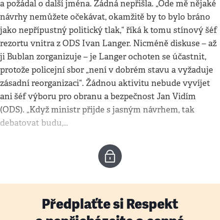
a požádal o další jména. Žádná nepřišla. „Ode mě nějaké
návrhy nemůžete očekávat, okamžitě by to bylo bráno
jako nepřípustný politický tlak,“ říká k tomu stínový šéf
rezortu vnitra z ODS Ivan Langer. Nicméně diskuse – až
ji Bublan zorganizuje – je Langer ochoten se účastnit,
protože policejní sbor „není v dobrém stavu a vyžaduje
zásadní reorganizaci“. Žádnou aktivitu nebude vyvíjet
ani šéf výboru pro obranu a bezpečnost Jan Vidím
(ODS). „Když ministr přijde s jasným návrhem, tak
debatovat budu,…
Předplaťte si Respekt