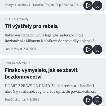
Kristýna Jelínková
,
František Trojan
,
Filip Zelenka
•
7. 8. 2026
Kultura
•
4
minuty
Tři výstřely pro rebela
Babišova vláda pohřbila legendu undergroundu.
Rozloučení s Milanem Knížákem doprovodily vojenské
salvy i kritika pokrokářů
Jan H. Vitvar
•
7. 8. 2026
Zahraničí
•
5
minut
Finsko vymyslelo, jak se zbavit
bezdomovectví
DOBRÉ ZPRÁVY ODJINUD. Základ receptu je banální i
náročný současně: aby to vláda opravdu považovala za
prioritu
Tomáš Lindner
•
7. 8. 2026