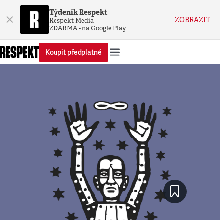
Týdeník Respekt
×
ZOBRAZIT
Respekt Media
ZDARMA - na Google Play
Koupit předplatné