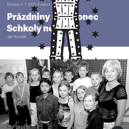
Domov
•
3. 7. 2005
•
6
minut
Prázdniny ano, konec
Schkoly ne
Jan Kovalík