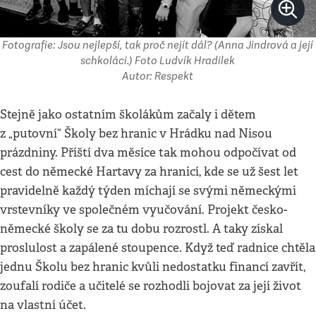
Fotografie: Jsou nejlepší, tak proč nejít dál? (Anna Jindrová a její
schkoláci.) Foto Ludvík Hradilek
Autor: Respekt
Stejně jako ostatním školákům začaly i dětem
z „putovní“ Školy bez hranic v Hrádku nad Nisou
prázdniny. Příští dva měsíce tak mohou odpočívat od
cest do německé Hartavy za hranicí, kde se už šest let
pravidelně každý týden míchají se svými německými
vrstevníky ve společném vyučování. Projekt česko-
německé školy se za tu dobu rozrostl. A taky získal
proslulost a zapálené stoupence. Když teď radnice chtěla
jednu Školu bez hranic kvůli nedostatku financí zavřít,
zoufalí rodiče a učitelé se rozhodli bojovat za její život
na vlastní účet.