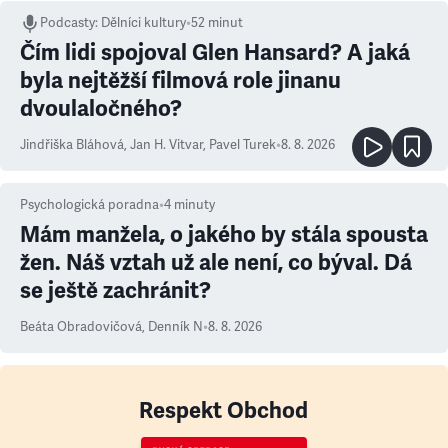
Podcasty
:
Dělníci kultury
•
52 minut
Čím lidi spojoval Glen Hansard? A jaká
byla nejtěžší filmová role jinanu
dvoulaločného?
Jindřiška Bláhová
,
Jan H. Vitvar
,
Pavel Turek
•
8. 8. 2026
Psychologická poradna
•
4
minuty
Mám manžela, o jakého by stála spousta
žen. Náš vztah už ale není, co býval. Dá
se ještě zachránit?
Beáta Obradovičová
,
Denník N
•
8. 8. 2026
Respekt Obchod