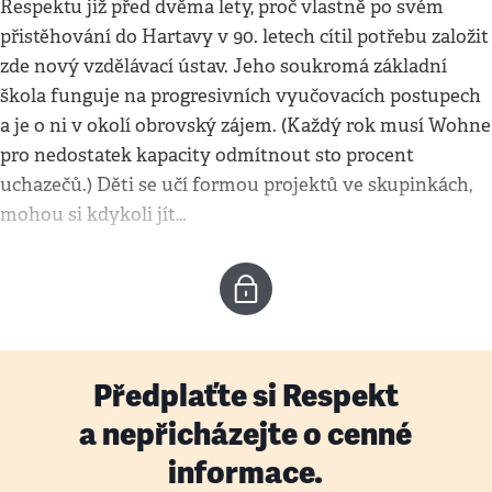
Respektu již před dvěma lety, proč vlastně po svém
přistěhování do Hartavy v 90. letech cítil potřebu založit
zde nový vzdělávací ústav. Jeho soukromá základní
škola funguje na progresivních vyučovacích postupech
a je o ni v okolí obrovský zájem. (Každý rok musí Wohne
pro nedostatek kapacity odmítnout sto procent
uchazečů.) Děti se učí formou projektů ve skupinkách,
mohou si kdykoli jít…
Předplaťte si Respekt
a nepřicházejte o cenné
informace.