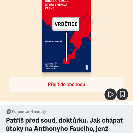
Přejít do obchodu
Komentář
•
4
minuty
Patříš před soud, doktůrku. Jak chápat
útoky na Anthonyho Fauciho, jenž