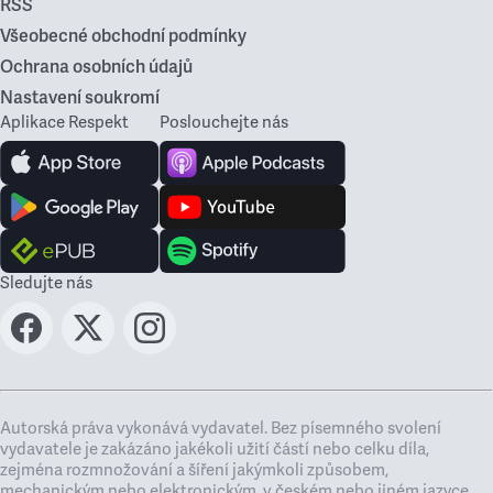
RSS
Všeobecné obchodní podmínky
Ochrana osobních údajů
Nastavení soukromí
Aplikace Respekt
Poslouchejte nás
Sledujte nás
Autorská práva vykonává vydavatel. Bez písemného svolení
vydavatele je zakázáno jakékoli užití částí nebo celku díla,
zejména rozmnožování a šíření jakýmkoli způsobem,
mechanickým nebo elektronickým, v českém nebo jiném jazyce.