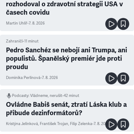
rozhodoval o zdravotní strategii USA v
časech covidu
Martin Uhlíř
•
7. 8. 2026
Zahraničí
•
11
minut
Pedro Sanchéz se nebojí ani Trumpa, ani
populistů. Španělský premiér jde proti
proudu
Dominika Perlínová
•
7. 8. 2026
Podcasty
:
Vládneme, nerušit
•
42 minut
Ovládne Babiš senát, ztratí Láska klub a
přibude dezinformátorů?
Kristýna Jelínková
,
František Trojan
,
Filip Zelenka
•
7. 8. 2026