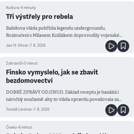
Kultura
•
4
minuty
Tři výstřely pro rebela
Babišova vláda pohřbila legendu undergroundu.
Rozloučení s Milanem Knížákem doprovodily vojenské
salvy i kritika pokrokářů
Jan H. Vitvar
•
7. 8. 2026
Zahraničí
•
5
minut
Finsko vymyslelo, jak se zbavit
bezdomovectví
DOBRÉ ZPRÁVY ODJINUD. Základ receptu je banální i
náročný současně: aby to vláda opravdu považovala za
prioritu
Tomáš Lindner
•
7. 8. 2026
Česko
•
6
minut