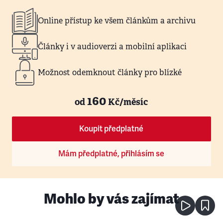
Online přístup ke všem článkům a archivu
Články i v audioverzi a mobilní aplikaci
Možnost odemknout články pro blízké
160
od
Kč/měsíc
Koupit předplatné
Mám předplatné, přihlásím se
Mohlo by vás zajímat