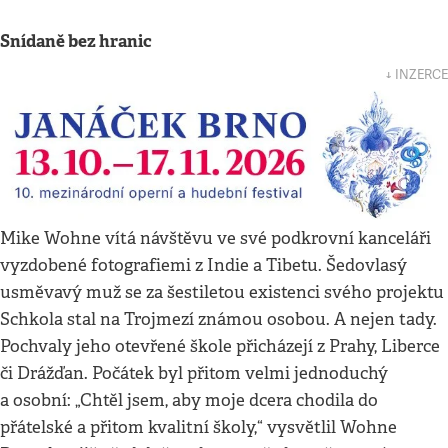
Snídaně bez hranic
↓ INZERCE
Mike Wohne vítá návštěvu ve své podkrovní kanceláři
vyzdobené fotografiemi z Indie a Tibetu. Šedovlasý
usměvavý muž se za šestiletou existenci svého projektu
Schkola stal na Trojmezí známou osobou. A nejen tady.
Pochvaly jeho otevřené škole přicházejí z Prahy, Liberce
či Drážďan. Počátek byl přitom velmi jednoduchý
a osobní: „Chtěl jsem, aby moje dcera chodila do
přátelské a přitom kvalitní školy,“ vysvětlil Wohne