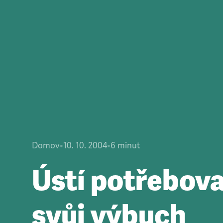
Domov
•
10. 10. 2004
•
6
minut
Ústí potřebov
svůj výbuch