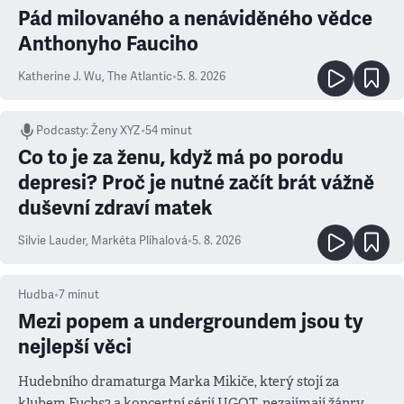
Pád milovaného a nenáviděného vědce
Anthonyho Fauciho
Katherine J. Wu
,
The Atlantic
•
5. 8. 2026
Podcasty
:
Ženy XYZ
•
54 minut
Co to je za ženu, když má po porodu
depresi? Proč je nutné začít brát vážně
duševní zdraví matek
Silvie Lauder
,
Markéta Plíhalová
•
5. 8. 2026
Hudba
•
7
minut
Mezi popem a undergroundem jsou ty
nejlepší věci
Hudebního dramaturga Marka Mikiče, který stojí za
klubem Fuchs2 a koncertní sérií UGOT, nezajímají žánry,