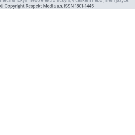
mechanickým nebo elektronickým, v českém nebo jiném jazyce.
© Copyright Respekt Media a.s. ISSN 1801-1446