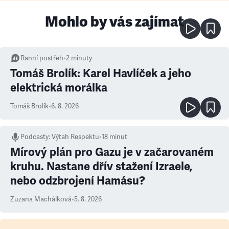
Mohlo by vás zajímat
Ranní postřeh
•
2
minuty
Tomáš Brolík: Karel Havlíček a jeho
elektrická morálka
Tomáš Brolík
•
6. 8. 2026
Podcasty
:
Výtah Respektu
•
18 minut
Mírový plán pro Gazu je v začarovaném
kruhu. Nastane dřív stažení Izraele,
nebo odzbrojení Hamásu?
Zuzana Machálková
•
5. 8. 2026