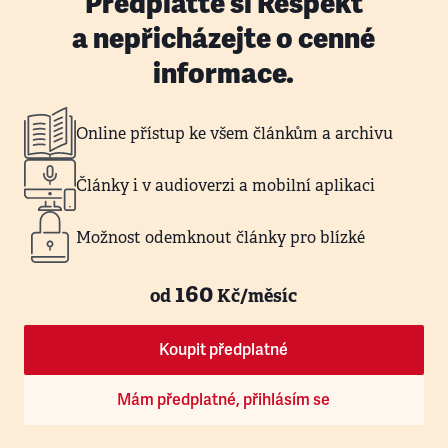
Předplaťte si Respekt
a nepřicházejte o cenné
informace.
Online přístup ke všem článkům a archivu
Články i v audioverzi a mobilní aplikaci
Možnost odemknout články pro blízké
160
od
Kč/měsíc
Koupit předplatné
Mám předplatné, přihlásím se