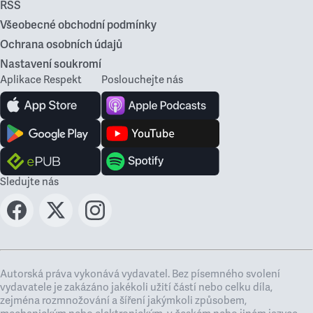
RSS
Všeobecné obchodní podmínky
Ochrana osobních údajů
Nastavení soukromí
Aplikace Respekt
Poslouchejte nás
Sledujte nás
Autorská práva vykonává vydavatel. Bez písemného svolení
vydavatele je zakázáno jakékoli užití částí nebo celku díla,
zejména rozmnožování a šíření jakýmkoli způsobem,