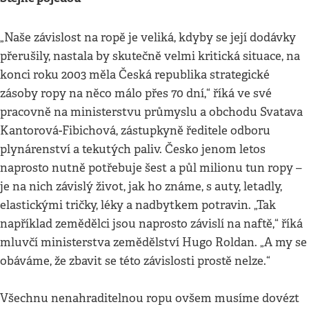
„Naše závislost na ropě je veliká, kdyby se její dodávky
přerušily, nastala by skutečně velmi kritická situace, na
konci roku 2003 měla Česká republika strategické
zásoby ropy na něco málo přes 70 dní,“ říká ve své
pracovně na ministerstvu průmyslu a obchodu Svatava
Kantorová-Fibichová, zástupkyně ředitele odboru
plynárenství a tekutých paliv. Česko jenom letos
naprosto nutně potřebuje šest a půl milionu tun ropy –
je na nich závislý život, jak ho známe, s auty, letadly,
elastickými tričky, léky a nadbytkem potravin. „Tak
například zemědělci jsou naprosto závislí na naftě,“ říká
mluvčí ministerstva zemědělství Hugo Roldan. „A my se
obáváme, že zbavit se této závislosti prostě nelze.“
Všechnu nenahraditelnou ropu ovšem musíme dovézt