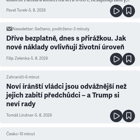
ale atmosféra
Pavel Turek
•
5. 8. 2026
Newsletter
:
Sečteno, podtrženo
•
3
minuty
Dříve bezplatně, dnes s přirážkou. Jak
nové náklady ovlivňují životní úroveň
Filip Zelenka
•
5. 8. 2026
Zahraničí
•
6
minut
Noví íránští vládci jsou odvážnější než
jejich zabití předchůdci – a Trump si
neví rady
Tomáš Lindner
•
5. 8. 2026
Česko
•
10
minut