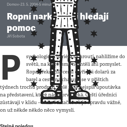
Domov
•
23. 5. 2004
•
5
minut
Ropní narkomani hledají
pomoc
Jiří Sobota
P
sychologická bariéra se hroutí, nahlížíme do
světů, na které jsme nechtěli ani pomyslet.
Ropa překročila cenu čtyřiceti dolarů za
barel a cesta na chalupu se v příštích
týdnech trochu prodraží. Celé to je nejspíš upoutávka
na představení, které nás teprve čeká. Čeští úředníci
zůstávají v klidu – než věci začnou být opravdu vážné,
on už někde někdo něco vymyslí.
Stejně pojedou