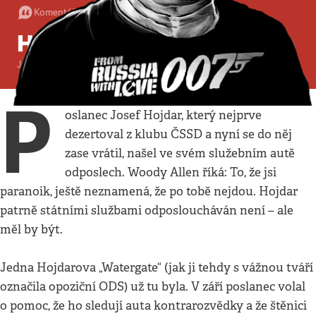
Komentář
•
16. 11. 2003
•
2
minuty
Hojdarovy štěnice
Jaroslav Spurný
P
oslanec Josef Hojdar, který nejprve
dezertoval z klubu ČSSD a nyní se do něj
zase vrátil, našel ve svém služebním autě
odposlech. Woody Allen říká: To, že jsi
paranoik, ještě neznamená, že po tobě nejdou. Hojdar
patrně státními službami odposloucháván není – ale
měl by být.
Jedna Hojdarova „Watergate“ (jak ji tehdy s vážnou tváří
označila opoziční ODS) už tu byla. V září poslanec volal
o pomoc, že ho sledují auta kontrarozvědky a že štěnici