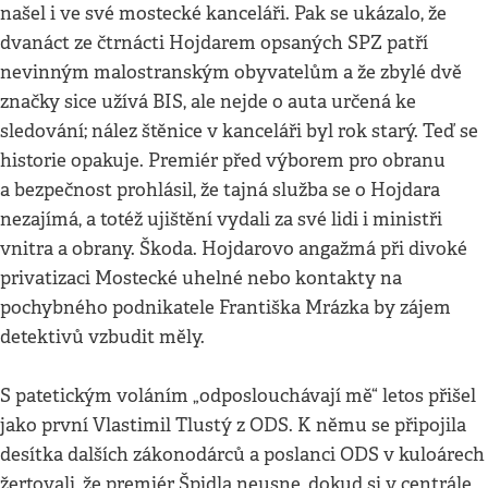
našel i ve své mostecké kanceláři. Pak se ukázalo, že
dvanáct ze čtrnácti Hojdarem opsaných SPZ patří
nevinným malostranským obyvatelům a že zbylé dvě
značky sice užívá BIS, ale nejde o auta určená ke
sledování; nález štěnice v kanceláři byl rok starý. Teď se
historie opakuje. Premiér před výborem pro obranu
a bezpečnost prohlásil, že tajná služba se o Hojdara
nezajímá, a totéž ujištění vydali za své lidi i ministři
vnitra a obrany. Škoda. Hojdarovo angažmá při divoké
privatizaci Mostecké uhelné nebo kontakty na
pochybného podnikatele Františka Mrázka by zájem
detektivů vzbudit měly.
S patetickým voláním „odposlouchávají mě“ letos přišel
jako první Vlastimil Tlustý z ODS. K němu se připojila
desítka dalších zákonodárců a poslanci ODS v kuloárech
žertovali, že premiér Špidla neusne, dokud si v centrále