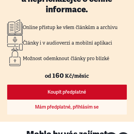
informace.
Online přístup ke všem článkům a archivu
Články i v audioverzi a mobilní aplikaci
Možnost odemknout články pro blízké
160
od
Kč/měsíc
Koupit předplatné
Mám předplatné, přihlásím se