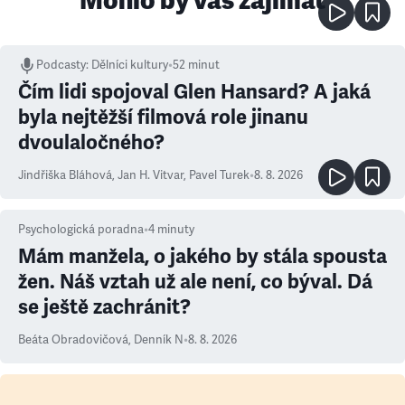
Mohlo by vás zajímat
Podcasty
:
Dělníci kultury
•
52 minut
Čím lidi spojoval Glen Hansard? A jaká
byla nejtěžší filmová role jinanu
dvoulaločného?
Jindřiška Bláhová
,
Jan H. Vitvar
,
Pavel Turek
•
8. 8. 2026
Psychologická poradna
•
4
minuty
Mám manžela, o jakého by stála spousta
žen. Náš vztah už ale není, co býval. Dá
se ještě zachránit?
Beáta Obradovičová
,
Denník N
•
8. 8. 2026