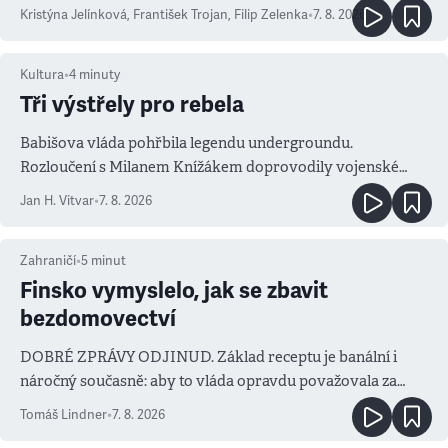
Kristýna Jelínková
,
František Trojan
,
Filip Zelenka
•
7. 8. 2026
Kultura
•
4
minuty
Tři výstřely pro rebela
Babišova vláda pohřbila legendu undergroundu.
Rozloučení s Milanem Knížákem doprovodily vojenské
salvy i kritika pokrokářů
Jan H. Vitvar
•
7. 8. 2026
Zahraničí
•
5
minut
Finsko vymyslelo, jak se zbavit
bezdomovectví
DOBRÉ ZPRÁVY ODJINUD. Základ receptu je banální i
náročný současně: aby to vláda opravdu považovala za
prioritu
Tomáš Lindner
•
7. 8. 2026