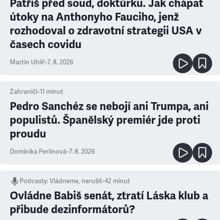
Patříš před soud, doktůrku. Jak chápat
útoky na Anthonyho Fauciho, jenž
rozhodoval o zdravotní strategii USA v
časech covidu
Martin Uhlíř
•
7. 8. 2026
Zahraničí
•
11
minut
Pedro Sanchéz se nebojí ani Trumpa, ani
populistů. Španělský premiér jde proti
proudu
Dominika Perlínová
•
7. 8. 2026
Podcasty
:
Vládneme, nerušit
•
42 minut
Ovládne Babiš senát, ztratí Láska klub a
přibude dezinformátorů?