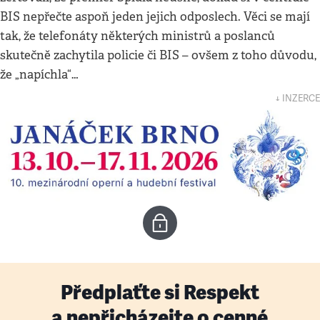
BIS nepřečte aspoň jeden jejich odposlech. Věci se mají
tak, že telefonáty některých ministrů a poslanců
skutečně zachytila policie či BIS – ovšem z toho důvodu,
že „napíchla“…
↓ INZERCE
Předplaťte si Respekt
a nepřicházejte o cenné