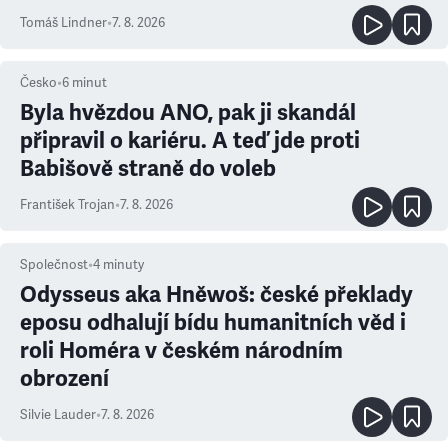
prioritu
Tomáš Lindner
•
7. 8. 2026
Česko
•
6
minut
Byla hvězdou ANO, pak ji skandál
připravil o kariéru. A teď jde proti
Babišově straně do voleb
František Trojan
•
7. 8. 2026
Společnost
•
4
minuty
Odysseus aka Hněwoš: české překlady
eposu odhalují bídu humanitních věd i
roli Homéra v českém národním
obrození
Silvie Lauder
•
7. 8. 2026