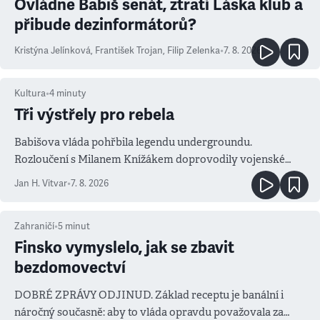
Ovládne Babiš senát, ztratí Láska klub a
přibude dezinformátorů?
Kristýna Jelínková
,
František Trojan
,
Filip Zelenka
•
7. 8. 2026
Kultura
•
4
minuty
Tři výstřely pro rebela
Babišova vláda pohřbila legendu undergroundu.
Rozloučení s Milanem Knížákem doprovodily vojenské
salvy i kritika pokrokářů
Jan H. Vitvar
•
7. 8. 2026
Zahraničí
•
5
minut
Finsko vymyslelo, jak se zbavit
bezdomovectví
DOBRÉ ZPRÁVY ODJINUD. Základ receptu je banální i
náročný současně: aby to vláda opravdu považovala za