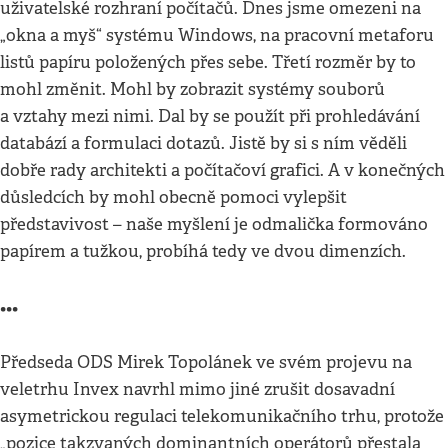
uživatelské rozhraní počítačů. Dnes jsme omezeni na
„okna a myš“ systému Windows, na pracovní metaforu
listů papíru položených přes sebe. Třetí rozměr by to
mohl změnit. Mohl by zobrazit systémy souborů
a vztahy mezi nimi. Dal by se použít při prohledávání
databází a formulaci dotazů. Jistě by si s ním věděli
dobře rady architekti a počítačoví grafici. A v konečných
důsledcích by mohl obecně pomoci vylepšit
představivost – naše myšlení je odmalička formováno
papírem a tužkou, probíhá tedy ve dvou dimenzích.
•••
Předseda ODS Mirek Topolánek ve svém projevu na
veletrhu Invex navrhl mimo jiné zrušit dosavadní
asymetrickou regulaci telekomunikačního trhu, protože
„pozice takzvaných dominantních operátorů přestala