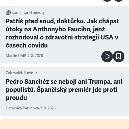
Komentář
•
4
minuty
Patříš před soud, doktůrku. Jak chápat
útoky na Anthonyho Fauciho, jenž
rozhodoval o zdravotní strategii USA v
časech covidu
Martin Uhlíř
•
7. 8. 2026
Zahraničí
•
11
minut
Pedro Sanchéz se nebojí ani Trumpa, ani
populistů. Španělský premiér jde proti
proudu
Dominika Perlínová
•
7. 8. 2026