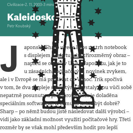
Civilizace
•
2. 11. 2003
•
3
minuty
Kaleidoskop
Petr Koubský
J
aponský Sharp uvede letos na trh notebook
s displejem poskytujícím třírozměrný obraz –
napřed se objeví v USA a Japonsku, jak je to
u zásadních počítačových novinek zvykem,
ale i v Evropě se má prodávat do Vánoc. Trik spočívá
v tom, že dva displeje s tekutými krystaly jsou vůči sobě
nepatrně posunuty a prostorová iluze je doladěna
speciálním softwarem. K čemu to může být dobré?
Sharp – po němž budou jistě následovat další výrobci –
vidí jako základní možnost využití počítačové hry. Třetí
rozměr by se však mohl především hodit pro lepší