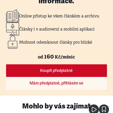
informace.
Online přístup ke všem článkům a archivu
Články i v audioverzi a mobilní aplikaci
Možnost odemknout články pro blízké
160
od
Kč/měsíc
Koupit předplatné
Mám předplatné, přihlásím se
Mohlo by vás zajímat