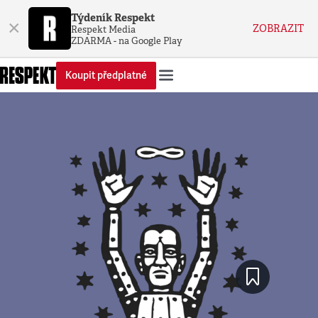
Týdeník Respekt
×
ZOBRAZIT
Respekt Media
ZDARMA - na Google Play
Koupit předplatné