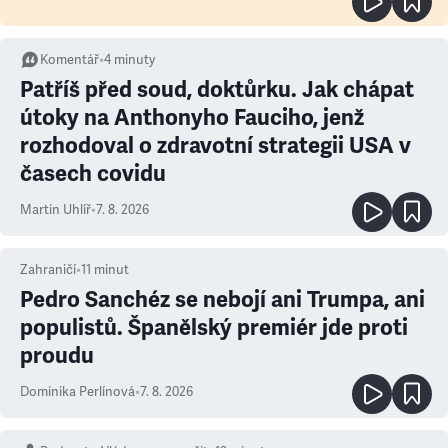
Komentář
•
4
minuty
Patříš před soud, doktůrku. Jak chápat
útoky na Anthonyho Fauciho, jenž
rozhodoval o zdravotní strategii USA v
časech covidu
Martin Uhlíř
•
7. 8. 2026
Zahraničí
•
11
minut
Pedro Sanchéz se nebojí ani Trumpa, ani
populistů. Španělský premiér jde proti
proudu
Dominika Perlínová
•
7. 8. 2026