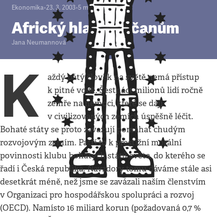
Ekonomika
•
23. 3. 2003
•
5
minut
Africký hlad Afričanům
Jana Neumannová
K
aždý pátý člověk na světě nemá přístup
k pitné vodě. Šestnáct milionů lidí ročně
zemře na nemoci, které se dají
v civilizovaných zemích úspěšně léčit.
Bohaté státy se proto zavazují pomáhat chudým
rozvojovým zemím. Patří to k prestižní morální
povinnosti klubu bohatých států světa, do kterého se
řadí i Česká republika. Navzdory tomu dáváme stále asi
desetkrát méně, než jsme se zavázali naším členstvím
v Organizaci pro hospodářskou spolupráci a rozvoj
(OECD). Namísto 16 miliard korun (požadovaná 0,7 %