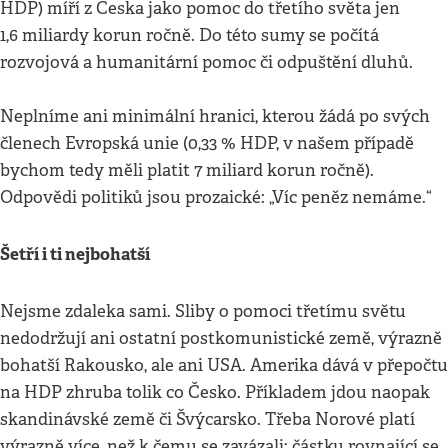
HDP) míří z Česka jako pomoc do třetího světa jen
1,6 miliardy korun ročně. Do této sumy se počítá
rozvojová a humanitární pomoc či odpuštění dluhů.
Neplníme ani minimální hranici, kterou žádá po svých
členech Evropská unie (0,33 % HDP, v našem případě
bychom tedy měli platit 7 miliard korun ročně).
Odpovědi politiků jsou prozaické: „Víc peněz nemáme.“
Šetří i ti nejbohatší
Nejsme zdaleka sami. Sliby o pomoci třetímu světu
nedodržují ani ostatní postkomunistické země, výrazně
bohatší Rakousko, ale ani USA. Amerika dává v přepočtu
na HDP zhruba tolik co Česko. Příkladem jdou naopak
skandinávské země či Švýcarsko. Třeba Norové platí
výrazně více, než k čemu se zavázali: částku rovnající se