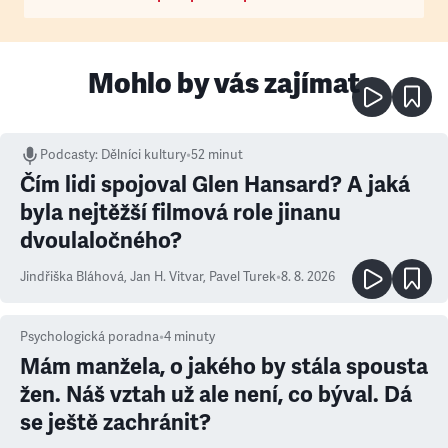
Mohlo by vás zajímat
Podcasty
:
Dělníci kultury
•
52 minut
Čím lidi spojoval Glen Hansard? A jaká
byla nejtěžší filmová role jinanu
dvoulaločného?
Jindřiška Bláhová
,
Jan H. Vitvar
,
Pavel Turek
•
8. 8. 2026
Psychologická poradna
•
4
minuty
Mám manžela, o jakého by stála spousta
žen. Náš vztah už ale není, co býval. Dá
se ještě zachránit?