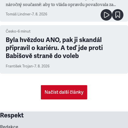
náročný současně: aby to vláda opravdu považovala za
prioritu
Tomáš Lindner
•
7. 8. 2026
Česko
•
6
minut
Byla hvězdou ANO, pak ji skandál
připravil o kariéru. A teď jde proti
Babišově straně do voleb
František Trojan
•
7. 8. 2026
Načíst další články
Respekt
Redakce