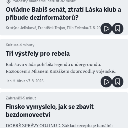
Podcasty
:
Vládneme, nerušit
•
42 minut
Ovládne Babiš senát, ztratí Láska klub a
přibude dezinformátorů?
Kristýna Jelínková
,
František Trojan
,
Filip Zelenka
•
7. 8. 2026
Kultura
•
4
minuty
Tři výstřely pro rebela
Babišova vláda pohřbila legendu undergroundu.
Rozloučení s Milanem Knížákem doprovodily vojenské
salvy i kritika pokrokářů
Jan H. Vitvar
•
7. 8. 2026
Zahraničí
•
5
minut
Finsko vymyslelo, jak se zbavit
bezdomovectví
DOBRÉ ZPRÁVY ODJINUD. Základ receptu je banální i