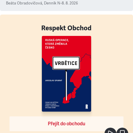
Beáta Obradovičová
,
Denník N
•
8. 8. 2026
Respekt Obchod
Přejít do obchodu