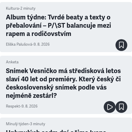
Kultura
•
2
minuty
Album týdne: Tvrdé beaty a texty o
přebalování – P/\ST balancuje mezi
rapem a rodičovstvím
Eliška Palušová
•
9. 8. 2026
Anketa
Snímek Vesničko má středisková letos
slaví 40 let od premiéry. Který český či
československý snímek podle vás
nejméně zestárl?
Respekt
•
9. 8. 2026
Minulý týden
•
3
minuty