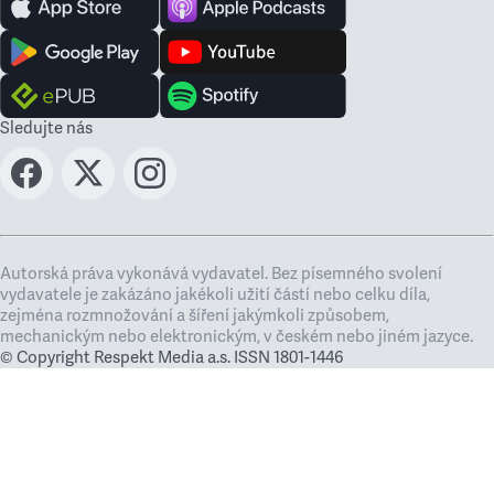
Sledujte nás
Autorská práva vykonává vydavatel. Bez písemného svolení
vydavatele je zakázáno jakékoli užití částí nebo celku díla,
zejména rozmnožování a šíření jakýmkoli způsobem,
mechanickým nebo elektronickým, v českém nebo jiném jazyce.
© Copyright Respekt Media a.s. ISSN 1801-1446