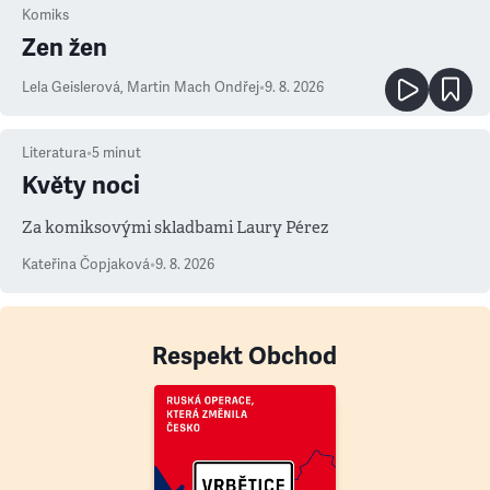
Komiks
Zen žen
Lela Geislerová
,
Martin Mach Ondřej
•
9. 8. 2026
Literatura
•
5
minut
Květy noci
Za komiksovými skladbami Laury Pérez
Kateřina Čopjaková
•
9. 8. 2026
Respekt Obchod