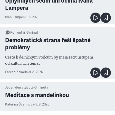
Uplynulých sedm dní očima Ivana
Lampera
Ivan Lamper
•
9. 8. 2026
Komentář
•
6
minut
Demokratická strana řeší špatné
problémy
Cesta k dělnickým voličům by měla začít ústupem
od kulturních témat
Fareed Zakaria
•
9. 8. 2026
Jeden den v životě
•
3
minuty
Meditace s mandelinkou
Kateřina Švermová
•
9. 8. 2026