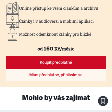
Online přístup ke všem článkům a archivu
Články i v audioverzi a mobilní aplikaci
Možnost odemknout články pro blízké
160
od
Kč/měsíc
Koupit předplatné
Mám předplatné, přihlásím se
Mohlo by vás zajímat