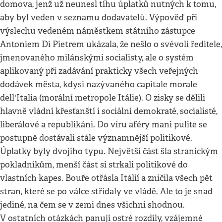
domova, jenž už neunesl tíhu úplatků nutných k tomu,
aby byl veden v seznamu dodavatelů. Výpověď při
výslechu vedeném náměstkem státního zástupce
Antoniem Di Pietrem ukázala, že nešlo o svévoli ředitele,
jmenovaného milánskými socialisty, ale o systém
aplikovaný při zadávání prakticky všech veřejných
dodávek města, kdysi nazývaného capitale morale
dell'Italia (morální metropole Itálie). O zisky se dělili
hlavně vládní křesťanští i sociální demokraté, socialisté,
liberálové a republikáni. Do víru aféry mani pulite se
postupně dostávali stále významnější politikové.
Úplatky byly dvojího typu. Největší část šla stranickým
pokladníkům, menší část si strkali politikové do
vlastních kapes. Bouře otřásla Itálií a zničila všech pět
stran, které se po válce střídaly ve vládě. Ale to je snad
jediné, na čem se v zemi dnes všichni shodnou.
V ostatních otázkách panují ostré rozdíly, vzájemné