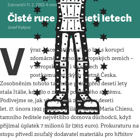
Zahraničí
•
11. 2. 2002
•
4
minuty
Čisté ruce po deseti letech
Josef Kašpar
V
ýraz „akce čisté ruce“ pro boj s korupcí
zdomácněl v mnoha evropských zemích –
v Evropské unii i ve státech
postkomunistických včetně Česka.
Zosobněním tohoto tažení se právě před deseti lety
stala Itálie, kde šlo o změnu politického systému.
Podívejme se, jak vše vypadá z odstupu deseti
let. 17. února 1992 policie v Miláně zatkla Maria Chiesu,
tamního ředitele největšího domova důchodců, když
přijímal úplatek 7 milionů lir (3615 euro). Prokuraturu na
stopu přivedl zoufalý dodavatel materiálu pro hřbitov