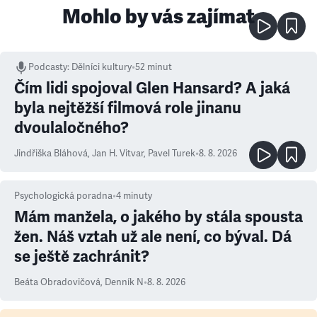
Mohlo by vás zajímat
Podcasty
:
Dělníci kultury
•
52 minut
Čím lidi spojoval Glen Hansard? A jaká
byla nejtěžší filmová role jinanu
dvoulaločného?
Jindřiška Bláhová
,
Jan H. Vitvar
,
Pavel Turek
•
8. 8. 2026
Psychologická poradna
•
4
minuty
Mám manžela, o jakého by stála spousta
žen. Náš vztah už ale není, co býval. Dá
se ještě zachránit?
Beáta Obradovičová
,
Denník N
•
8. 8. 2026