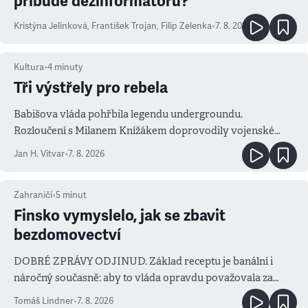
přibude dezinformátorů?
Kristýna Jelínková
,
František Trojan
,
Filip Zelenka
•
7. 8. 2026
Kultura
•
4
minuty
Tři výstřely pro rebela
Babišova vláda pohřbila legendu undergroundu.
Rozloučení s Milanem Knížákem doprovodily vojenské
salvy i kritika pokrokářů
Jan H. Vitvar
•
7. 8. 2026
Zahraničí
•
5
minut
Finsko vymyslelo, jak se zbavit
bezdomovectví
DOBRÉ ZPRÁVY ODJINUD. Základ receptu je banální i
náročný současně: aby to vláda opravdu považovala za
prioritu
Tomáš Lindner
•
7. 8. 2026