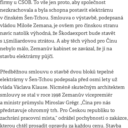
firmy u ČSOB. To vše jen proto, aby společnost
nezkrachovala a byla schopna postavit elektrárnu
v čínském Šen-Tchou. Smlouva o výstavbě, podepsaná
vládou Miloše Zemana, je ovšem pro čínskou stranu
navíc natolik výhodná, že Škodaexport bude stavět
s 1,5miliardovou ztrátou. A aby těch výhod pro Čínu
nebylo málo, Zemanův kabinet se zavázal, že jí na
stavbu elektrárny půjčí.
Předběžnou smlouvu o stavbě dvou bloků tepelné
elektrárny v Šen-Tchou podepsala před osmi lety už
vláda Václava Klause. Nicméně skutečným architektem
smlouvy se stal v roce 1998 Zemanův vicepremiér
a ministr průmyslu Miroslav Grégr. „Čína pro nás
představuje ohromný trh. Pro Českou republiku to
zachrání pracovní místa,“ odrážel pochybnosti o zakázce,
kterou chtěl prosadit opravdu za každou cenu. Stavba