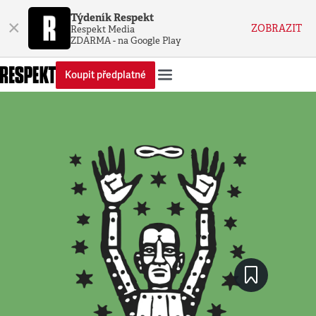
Týdeník Respekt
×
ZOBRAZIT
Respekt Media
ZDARMA - na Google Play
Koupit předplatné