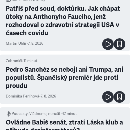
Komentář
•
4
minuty
Patříš před soud, doktůrku. Jak chápat
útoky na Anthonyho Fauciho, jenž
rozhodoval o zdravotní strategii USA v
časech covidu
Martin Uhlíř
•
7. 8. 2026
Zahraničí
•
11
minut
Pedro Sanchéz se nebojí ani Trumpa, ani
populistů. Španělský premiér jde proti
proudu
Dominika Perlínová
•
7. 8. 2026
Podcasty
:
Vládneme, nerušit
•
42 minut
Ovládne Babiš senát, ztratí Láska klub a