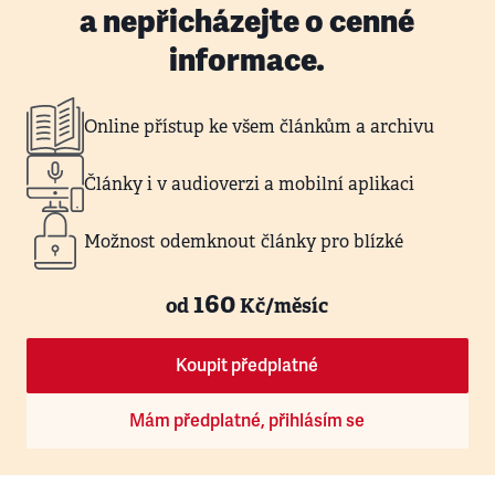
a nepřicházejte o cenné
informace.
Online přístup ke všem článkům a archivu
Články i v audioverzi a mobilní aplikaci
Možnost odemknout články pro blízké
160
od
Kč/měsíc
Koupit předplatné
Mám předplatné, přihlásím se