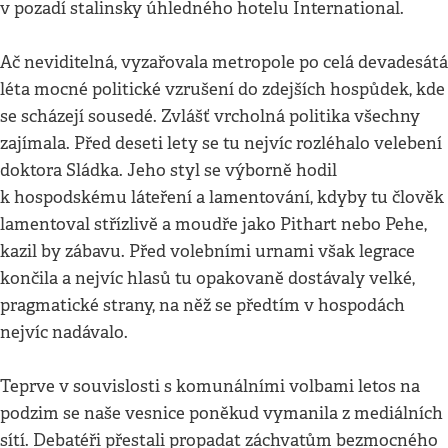
v pozadí stalinsky úhledného hotelu International.
Ač neviditelná, vyzařovala metropole po celá devadesátá
léta mocné politické vzrušení do zdejších hospůdek, kde
se scházejí sousedé. Zvlášť vrcholná politika všechny
zajímala. Před deseti lety se tu nejvíc rozléhalo velebení
doktora Sládka. Jeho styl se výborně hodil
k hospodskému láteření a lamentování, kdyby tu člověk
lamentoval střízlivě a moudře jako Pithart nebo Pehe,
kazil by zábavu. Před volebními urnami však legrace
končila a nejvíc hlasů tu opakovaně dostávaly velké,
pragmatické strany, na něž se předtím v hospodách
nejvíc nadávalo.
Teprve v souvislosti s komunálními volbami letos na
podzim se naše vesnice poněkud vymanila z mediálních
sítí. Debatéři přestali propadat záchvatům bezmocného