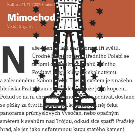
Kultura
•
11. 11. 2002
•
3
minuty
Mimochodem
Viktor Šlajchrt
N
aše vesnice leží na rozhraní tří světů.
Úrodné řepné roviny středního Polabí se
tu lomí do členitých svahů dolního
Povltaví, které klesají k skalnatému
a zalesněnému kaňonu řeky. Třetím světem je z našeho
hlediska Praha, kam není vidět, protože je za kopcem.
Pokud se na ni chce mermomocí někdo podívat, dostane
se pěšky za čtvrthodinku k Ládví, kde na něj čeká
panorama průmyslových Vysočan, nebo opačným
směrem k svahům nad Trójou, odkud sice spatří Pražský
hrad, ale jen jako neforemnou kupu starého kamení