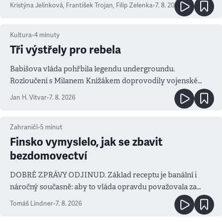
Kristýna Jelínková
,
František Trojan
,
Filip Zelenka
•
7. 8. 2026
Kultura
•
4
minuty
Tři výstřely pro rebela
Babišova vláda pohřbila legendu undergroundu.
Rozloučení s Milanem Knížákem doprovodily vojenské
salvy i kritika pokrokářů
Jan H. Vitvar
•
7. 8. 2026
Zahraničí
•
5
minut
Finsko vymyslelo, jak se zbavit
bezdomovectví
DOBRÉ ZPRÁVY ODJINUD. Základ receptu je banální i
náročný současně: aby to vláda opravdu považovala za
prioritu
Tomáš Lindner
•
7. 8. 2026