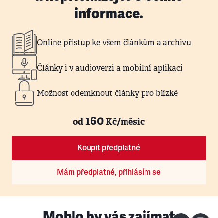
informace.
Online přístup ke všem článkům a archivu
Články i v audioverzi a mobilní aplikaci
Možnost odemknout články pro blízké
160
od
Kč/měsíc
Koupit předplatné
Mám předplatné, přihlásím se
Mohlo by vás zajímat