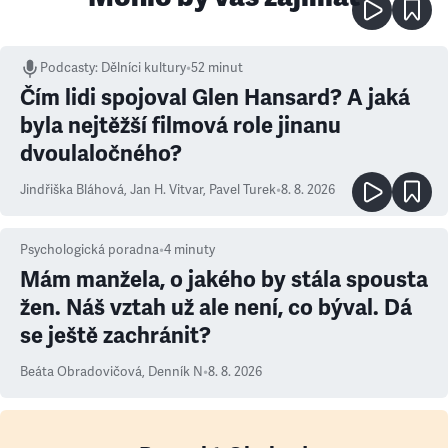
Podcasty
:
Dělníci kultury
•
52 minut
Čím lidi spojoval Glen Hansard? A jaká
byla nejtěžší filmová role jinanu
dvoulaločného?
Jindřiška Bláhová
,
Jan H. Vitvar
,
Pavel Turek
•
8. 8. 2026
Psychologická poradna
•
4
minuty
Mám manžela, o jakého by stála spousta
žen. Náš vztah už ale není, co býval. Dá
se ještě zachránit?
Beáta Obradovičová
,
Denník N
•
8. 8. 2026