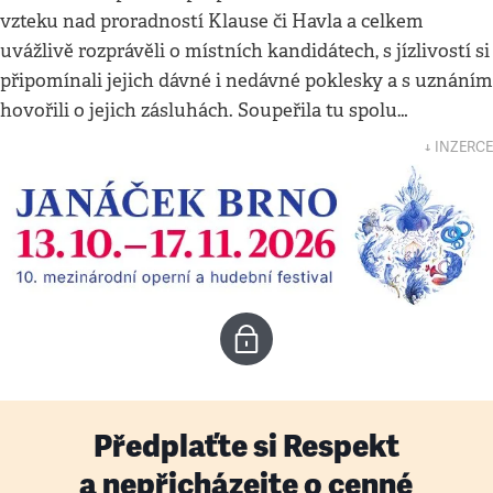
vzteku nad proradností Klause či Havla a celkem
uvážlivě rozprávěli o místních kandidátech, s jízlivostí si
připomínali jejich dávné i nedávné poklesky a s uznáním
hovořili o jejich zásluhách. Soupeřila tu spolu…
↓ INZERCE
Předplaťte si Respekt
a nepřicházejte o cenné