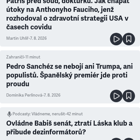
Patříš před soud, doktůrku. Jak chápat
útoky na Anthonyho Fauciho, jenž
rozhodoval o zdravotní strategii USA v
časech covidu
Martin Uhlíř
•
7. 8. 2026
Zahraničí
•
11
minut
Pedro Sanchéz se nebojí ani Trumpa, ani
populistů. Španělský premiér jde proti
proudu
Dominika Perlínová
•
7. 8. 2026
Podcasty
:
Vládneme, nerušit
•
42 minut
Ovládne Babiš senát, ztratí Láska klub a
přibude dezinformátorů?