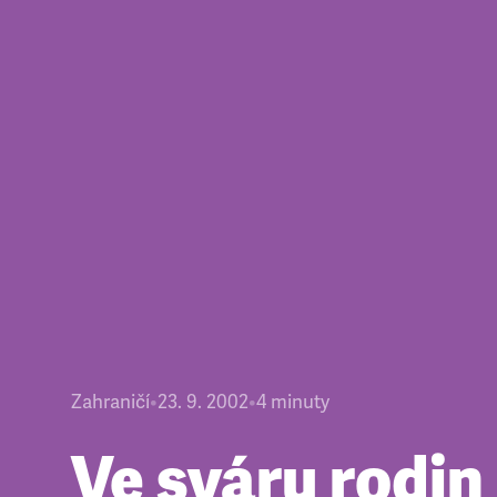
Zahraničí
•
23. 9. 2002
•
4
minuty
Ve sváru rodin